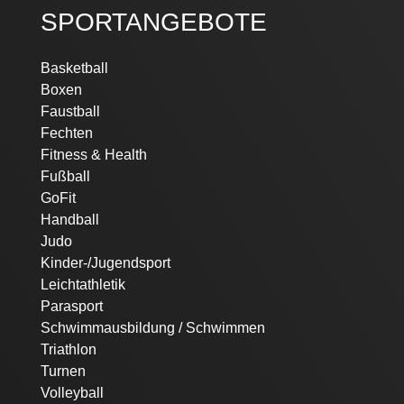
SPORTANGEBOTE
Navigation
Basketball
überspringen
Boxen
Faustball
Fechten
Fitness & Health
Fußball
GoFit
Handball
Judo
Kinder-/Jugendsport
Leichtathletik
Parasport
Schwimmausbildung / Schwimmen
Triathlon
Turnen
Volleyball