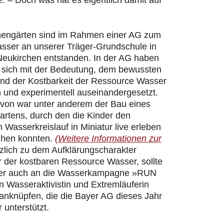
 – Doch was hat es eigentlich damit auf
hengärten sind im Rahmen einer AG zum
ser an unserer Träger-Grundschule in
Neukirchen entstanden. In der AG haben
r sich mit der Bedeutung, dem bewussten
d der Kostbarkeit der Ressource Wasser
h und experimentell auseinandergesetzt.
davon war unter anderem der Bau eines
artens, durch den die Kinder den
n Wasserkreislauf in Miniatur live erleben
ehen konnten.
(Weitere Informationen zur
zlich zu dem Aufklärungscharakter
 der kostbaren Ressource Wasser, sollte
er auch an die Wasserkampagne »RUN
 Wasseraktivistin und Extremläuferin
 anknüpfen, die die Bayer AG dieses Jahr
 unterstützt.