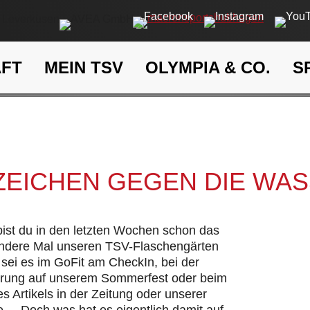
AFT
MEIN TSV
OLYMPIA & CO.
S
Ein Zeichen gegen die Wasse
eit
Klima- und Umweltschutz
 ZEICHEN GEGEN DIE WA
 bist du in den letzten Wochen schon das
andere Mal unseren TSV-Flaschengärten
sei es im GoFit am CheckIn, bei der
hrung auf unserem Sommerfest oder beim
s Artikels in der Zeitung oder unserer