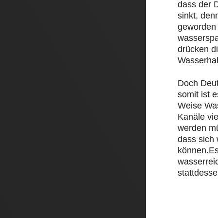
dass der D
sinkt, den
geworden 
wasserspa
drücken d
Wasserha
Doch Deut
somit ist e
Weise Was
Kanäle vi
werden mü
dass sich
können.Es
wasserrei
stattdesse