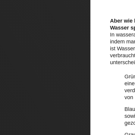
Aber wie
Wasser s
In wasser
indem man 
ist Wasser
verbraucht
unterschei
Grü
eine
ver
von
Bla
sow
gez
Gra