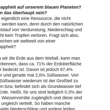
appheit auf unserem blauen Planeten?
n das überhaupt sein?
 eigentlich eine Ressource, die nicht
t werden kann, denn durch den natürlichen
islauf von Verdunstung, Niederschlag und
ht kein Tropfen verloren. Fragt sich also,
echen wir weltweit von einer
appheit?
n wir die Erde aus dem Weltall, kann man
 erkennen, dass ca. 71% der Erdoberfläche
 bedeckt ist. Davon ist jedoch 97,4%
r und gerade mal 2,6% Süßwasser. Von
Süßwasser wiederum ist der Großteil zu
en bzw. befindet sich als Grundwasser tief
Erde. Heißt, für uns sind lediglich 0,3% der
n Wasservorräte zugänglich und diese sind
 ungleich verteilt. So haben manche
viele Niederschläge und andere leiden