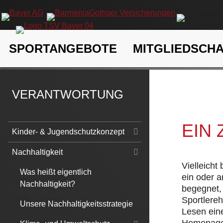
Navigation
SPORTANGEBOTE
MITGLIEDSCH
überspringen
TSV Bayer 04 Leverkusen e.V.
Verantwortung
Nachhaltigk
VERANTWORTUNG
EIN
Navigation
Kinder- & Jugendschutzkonzept
überspringen
Nachhaltigkeit
Vielleicht
Was heißt eigentlich
ein oder 
Nachhaltigkeit?
begegnet, 
Sportlere
Unsere Nachhaltigkeitsstrategie
Lesen eine