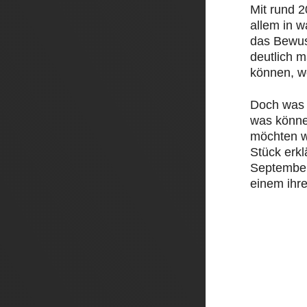
Mit rund 
allem in 
das Bewus
deutlich 
können, w
Doch was 
was könne
möchten w
Stück erk
September 
einem ihre