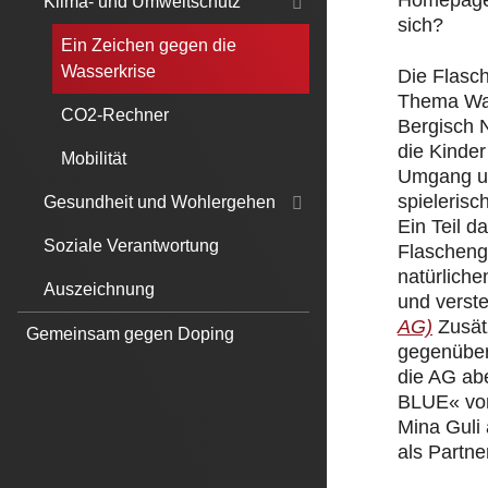
Homepage.
Klima- und Umweltschutz
sich?
Ein Zeichen gegen die
Wasserkrise
Die Flasc
Thema Was
CO2-Rechner
Bergisch 
die Kinde
Mobilität
Umgang un
spielerisc
Gesundheit und Wohlergehen
Ein Teil 
Soziale Verantwortung
Flascheng
natürliche
Auszeichnung
und verst
AG)
Zusät
Gemeinsam gegen Doping
gegenüber
die AG ab
BLUE« von
Mina Guli
als Partner