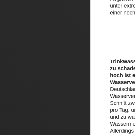
unter ext
einer noch
Trinkwass
zu schad
hoch ist 
Wasserve
Deutschlan
Wasserver
Schnitt zw
pro Tag, 
und zu was
Wassermen
Allerding