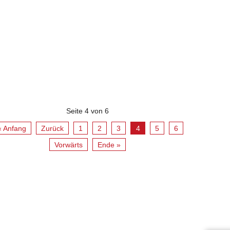
Seite 4 von 6
« Anfang
Zurück
1
2
3
4
5
6
Vorwärts
Ende »