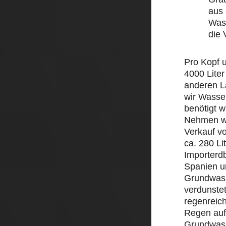
aus 
Wass
die
Pro Kopf 
4000 Liter
anderen L
wir Wasse
benötigt w
Nehmen wi
Verkauf v
ca. 280 Li
Importerd
Spanien un
Grundwass
verdunstet
regenreic
Regen auf 
Grundwass