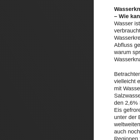
Wasserkn
– Wie kan
Wasser ist
verbrauch
Wasserkre
Abfluss ge
warum spr
Wasserkn
Betrachte
vielleicht
mit Wasser
Salzwasse
den 2,6% 
Eis gefror
unter der 
weltweite
auch noch
Regionen 