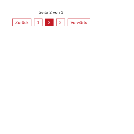
Seite 2 von 3
Zurück
1
2
3
Vorwärts