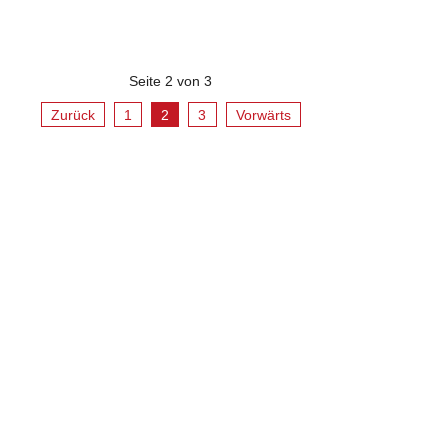
Seite 2 von 3
Zurück
1
2
3
Vorwärts