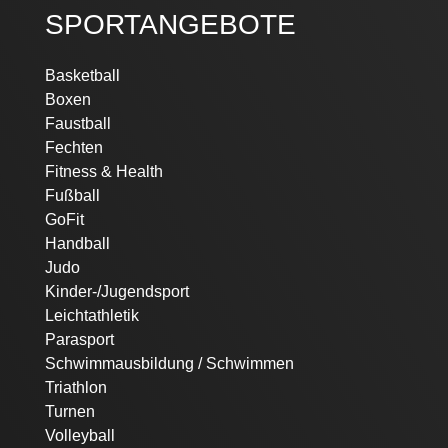
SPORTANGEBOTE
Navigation
Basketball
überspringen
Boxen
Faustball
Fechten
Fitness & Health
Fußball
GoFit
Handball
Judo
Kinder-/Jugendsport
Leichtathletik
Parasport
Schwimmausbildung / Schwimmen
Triathlon
Turnen
Volleyball