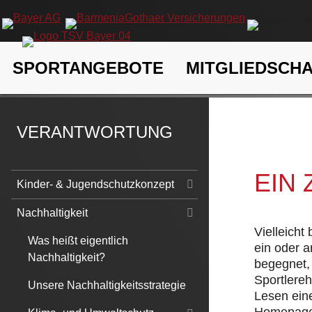
Navigation
SPORTANGEBOTE
MITGLIEDSCH
überspringen
TSV Bayer 04 Leverkusen e.V.
Verantwortung
Nachhaltigk
VERANTWORTUNG
EIN
Navigation
Kinder- & Jugendschutzkonzept
überspringen
Nachhaltigkeit
Vielleicht
Was heißt eigentlich
ein oder 
Nachhaltigkeit?
begegnet, 
Sportlere
Unsere Nachhaltigkeitsstrategie
Lesen eine