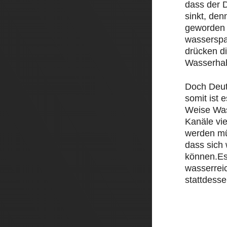
dass der D
sinkt, den
geworden 
wasserspa
drücken d
Wasserha
Doch Deut
somit ist e
Weise Was
Kanäle vi
werden mü
dass sich
können.Es
wasserrei
stattdesse