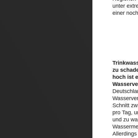
unter ext
einer noch
Trinkwass
zu schad
hoch ist 
Wasserve
Deutschlan
Wasserver
Schnitt zw
pro Tag, 
und zu was
Wassermen
Allerding