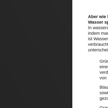
Aber wie
Wasser s
In wasser
indem man 
ist Wasser
verbraucht
unterschei
Grü
eine
ver
von
Bla
sow
gez
Gra