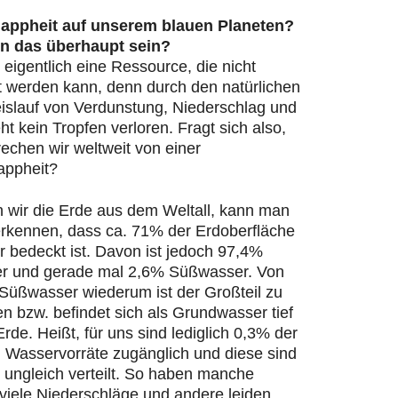
appheit auf unserem blauen Planeten?
n das überhaupt sein?
 eigentlich eine Ressource, die nicht
t werden kann, denn durch den natürlichen
islauf von Verdunstung, Niederschlag und
ht kein Tropfen verloren. Fragt sich also,
echen wir weltweit von einer
appheit?
n wir die Erde aus dem Weltall, kann man
 erkennen, dass ca. 71% der Erdoberfläche
 bedeckt ist. Davon ist jedoch 97,4%
r und gerade mal 2,6% Süßwasser. Von
Süßwasser wiederum ist der Großteil zu
en bzw. befindet sich als Grundwasser tief
Erde. Heißt, für uns sind lediglich 0,3% der
n Wasservorräte zugänglich und diese sind
 ungleich verteilt. So haben manche
viele Niederschläge und andere leiden