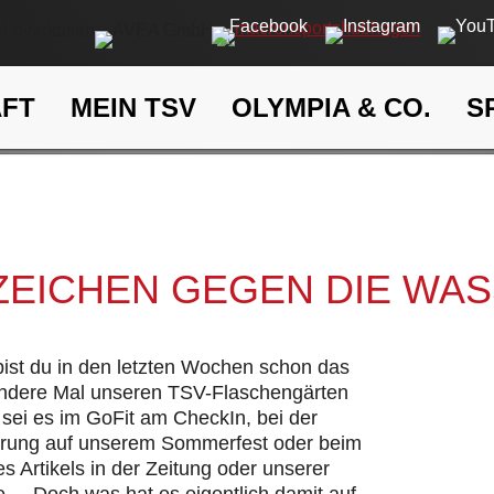
AFT
MEIN TSV
OLYMPIA & CO.
S
Ein Zeichen gegen die Wasse
eit
Klima- und Umweltschutz
 ZEICHEN GEGEN DIE WA
 bist du in den letzten Wochen schon das
andere Mal unseren TSV-Flaschengärten
sei es im GoFit am CheckIn, bei der
hrung auf unserem Sommerfest oder beim
s Artikels in der Zeitung oder unserer