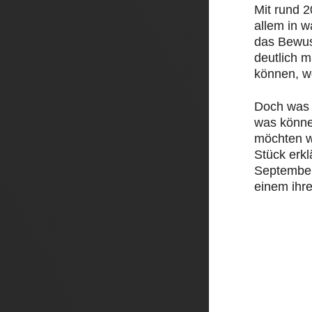
Mit rund 
allem in 
das Bewus
deutlich 
können, w
Doch was 
was könne
möchten w
Stück erk
September 
einem ihre