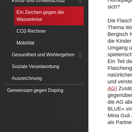
Homepage.
Klima- und Umweltschutz
sich?
Ein Zeichen gegen die
Wasserkrise
Die Flasc
Thema Was
CO2-Rechner
Bergisch 
die Kinde
Mobilität
Umgang un
spielerisc
Gesundheit und Wohlergehen
Ein Teil 
Soziale Verantwortung
Flascheng
natürliche
Auszeichnung
und verst
AG)
Zusät
Gemeinsam gegen Doping
gegenüber
die AG ab
BLUE« von
Mina Guli
als Partner