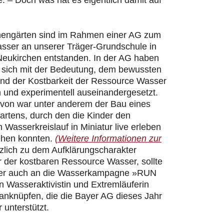
 – Doch was hat es eigentlich damit auf
hengärten sind im Rahmen einer AG zum
ser an unserer Träger-Grundschule in
Neukirchen entstanden. In der AG haben
r sich mit der Bedeutung, dem bewussten
d der Kostbarkeit der Ressource Wasser
h und experimentell auseinandergesetzt.
davon war unter anderem der Bau eines
artens, durch den die Kinder den
n Wasserkreislauf in Miniatur live erleben
ehen konnten.
(Weitere Informationen zur
zlich zu dem Aufklärungscharakter
 der kostbaren Ressource Wasser, sollte
er auch an die Wasserkampagne »RUN
 Wasseraktivistin und Extremläuferin
 anknüpfen, die die Bayer AG dieses Jahr
 unterstützt.