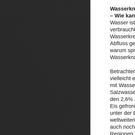
Wasserkn
– Wie kan
Wasser ist
verbrauch
Wasserkre
Abfluss ge
warum spr
Wasserkn
Betrachte
vielleicht
mit Wasser
Salzwasse
den 2,6% 
Eis gefror
unter der 
weltweite
auch noch
Regionen 