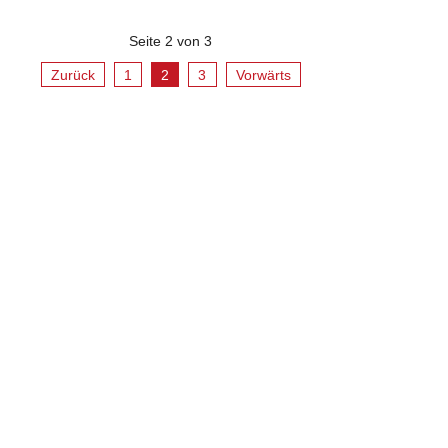
Seite 2 von 3
Zurück
1
2
3
Vorwärts