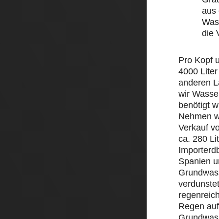
aus 
Wass
die
Pro Kopf 
4000 Liter
anderen L
wir Wasse
benötigt w
Nehmen wi
Verkauf v
ca. 280 Li
Importerd
Spanien un
Grundwass
verdunstet
regenreic
Regen auf 
Grundwass