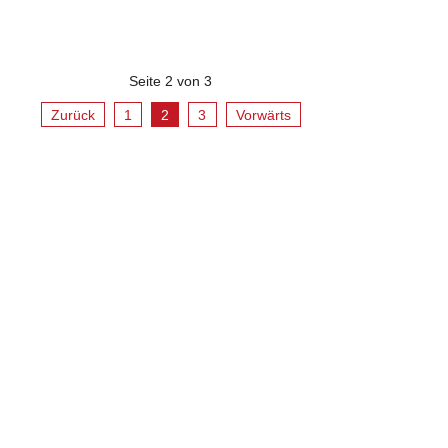
Seite 2 von 3
Zurück
1
2
3
Vorwärts