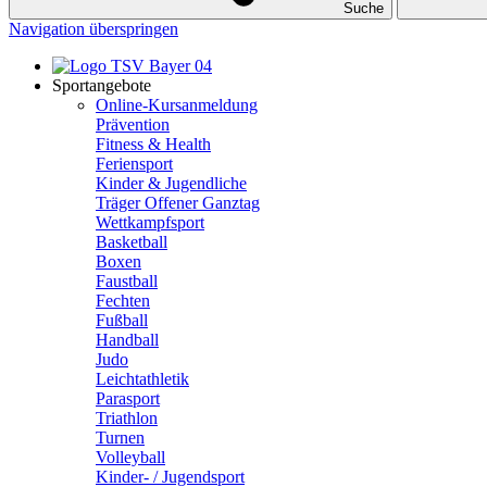
Suche
Navigation überspringen
Sportangebote
Online-Kursanmeldung
Prävention
Fitness & Health
Feriensport
Kinder & Jugendliche
Träger Offener Ganztag
Wettkampfsport
Basketball
Boxen
Faustball
Fechten
Fußball
Handball
Judo
Leichtathletik
Parasport
Triathlon
Turnen
Volleyball
Kinder- / Jugendsport