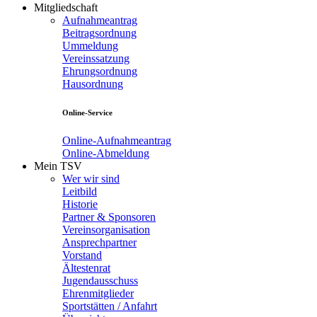
Mitgliedschaft
Aufnahmeantrag
Beitragsordnung
Ummeldung
Vereinssatzung
Ehrungsordnung
Hausordnung
Online-Service
Online-Aufnahmeantrag
Online-Abmeldung
Mein TSV
Wer wir sind
Leitbild
Historie
Partner & Sponsoren
Vereinsorganisation
Ansprechpartner
Vorstand
Ältestenrat
Jugendausschuss
Ehrenmitglieder
Sportstätten / Anfahrt