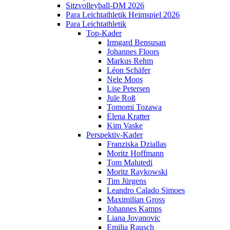
Sitzvolleyball-DM 2026
Para Leichtathletik Heimspiel 2026
Para Leichtathletik
Top-Kader
Irmgard Bensusan
Johannes Floors
Markus Rehm
Léon Schäfer
Nele Moos
Lise Petersen
Jule Roß
Tomomi Tozawa
Elena Kratter
Kim Vaske
Perspektiv-Kader
Franziska Dziallas
Moritz Hoffmann
Tom Malutedi
Moritz Raykowski
Tim Jürgens
Leandro Calado Simoes
Maximilian Gross
Johannes Kamps
Liana Jovanovic
Emilia Rausch