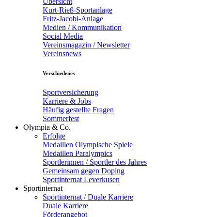
Übersicht
Kurt-Rieß-Sportanlage
Fritz-Jacobi-Anlage
Medien / Kommunikation
Social Media
Vereinsmagazin / Newsletter
Vereinsnews
Verschiedenes
Sportversicherung
Karriere & Jobs
Häufig gestellte Fragen
Sommerfest
Olympia & Co.
Erfolge
Medaillen Olympische Spiele
Medaillen Paralympics
Sportlerinnen / Sportler des Jahres
Gemeinsam gegen Doping
Sportinternat Leverkusen
Sportinternat
Sportinternat / Duale Karriere
Duale Karriere
Förderangebot