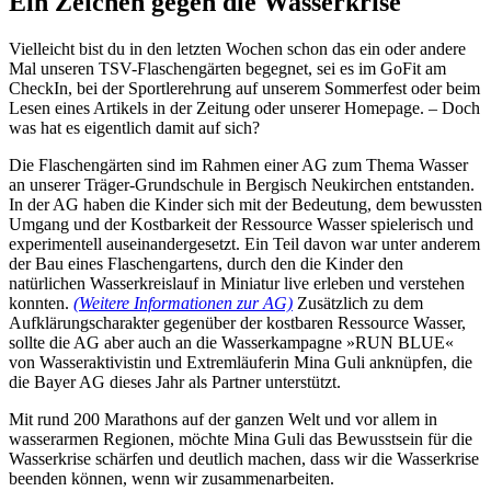
Ein Zeichen gegen die Wasserkrise
Vielleicht bist du in den letzten Wochen schon das ein oder andere
Mal unseren TSV-Flaschengärten begegnet, sei es im GoFit am
CheckIn, bei der Sportlerehrung auf unserem Sommerfest oder beim
Lesen eines Artikels in der Zeitung oder unserer Homepage. – Doch
was hat es eigentlich damit auf sich?
Die Flaschengärten sind im Rahmen einer AG zum Thema Wasser
an unserer Träger-Grundschule in Bergisch Neukirchen entstanden.
In der AG haben die Kinder sich mit der Bedeutung, dem bewussten
Umgang und der Kostbarkeit der Ressource Wasser spielerisch und
experimentell auseinandergesetzt. Ein Teil davon war unter anderem
der Bau eines Flaschengartens, durch den die Kinder den
natürlichen Wasserkreislauf in Miniatur live erleben und verstehen
konnten.
(Weitere Informationen zur AG)
Zusätzlich zu dem
Aufklärungscharakter gegenüber der kostbaren Ressource Wasser,
sollte die AG aber auch an die Wasserkampagne »RUN BLUE«
von Wasseraktivistin und Extremläuferin Mina Guli anknüpfen, die
die Bayer AG dieses Jahr als Partner unterstützt.
Mit rund 200 Marathons auf der ganzen Welt und vor allem in
wasserarmen Regionen, möchte Mina Guli das Bewusstsein für die
Wasserkrise schärfen und deutlich machen, dass wir die Wasserkrise
beenden können, wenn wir zusammenarbeiten.