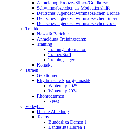
Anmeldung Bronze-/Silber-/Goldkurse
Schwimmabzeichen als Motivationshilfe
Deutsches Jugendschwimmabzeichen Bronze
Deutsches Jugendschwimmabzeichen Silber
Deutsches Jugendschwimmabzeichen Gold
Triathlon
News & Berichte
Anmeldung Trainingscamp
Training
Trainingsinformation
Trainer/Staff
Trainingslager
Kontakt
Turnen
Gerätturnen
Rhythmische Sportgymnastik
Wintercup 2025
Wintercup 2024
Rhönradturnen
News
Volleyball
Unsere Abteilung
Teams
Bundesliga Damen 1
Landesliga Herren 1