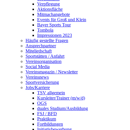
Verpflegung
Aktionsfläche
Mitmachangebote
Events für Groß und Klein
Bayer Sports Tour
Tombola
Impressionen 2023
Häufig gestellte Fragen
Ansprechpartner
Mitgliedschaft
Sportstätten / Anfahrt
Vereinsorganisation
Social Media
Vereinsmagazin / Newsletter
Vereinsnews
Sportversicherung
Jobs/Karriere
TSV allgemein
Kursleiter/Trainer (m/w/d)
OGS
duales Studium/Ausbildung
FSJ / BFD
Praktikum
Fortbildungen
Initiativbewerbung