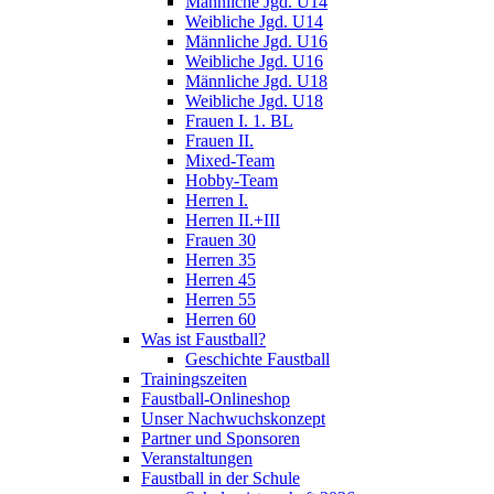
Männliche Jgd. U14
Weibliche Jgd. U14
Männliche Jgd. U16
Weibliche Jgd. U16
Männliche Jgd. U18
Weibliche Jgd. U18
Frauen I. 1. BL
Frauen II.
Mixed-Team
Hobby-Team
Herren I.
Herren II.+III
Frauen 30
Herren 35
Herren 45
Herren 55
Herren 60
Was ist Faustball?
Geschichte Faustball
Trainingszeiten
Faustball-Onlineshop
Unser Nachwuchskonzept
Partner und Sponsoren
Veranstaltungen
Faustball in der Schule