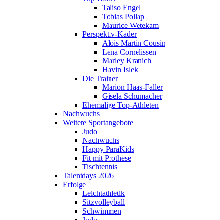
Taliso Engel
Tobias Pollap
Maurice Wetekam
Perspektiv-Kader
Alois Martin Cousin
Lena Cornelissen
Marley Kranich
Havin Islek
Die Trainer
Marion Haas-Faller
Gisela Schumacher
Ehemalige Top-Athleten
Nachwuchs
Weitere Sportangebote
Judo
Nachwuchs
Happy ParaKids
Fit mit Prothese
Tischtennis
Talentdays 2026
Erfolge
Leichtathletik
Sitzvolleyball
Schwimmen
Judo