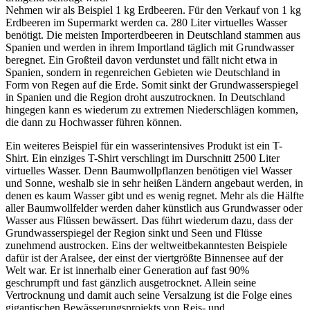
Nehmen wir als Beispiel 1 kg Erdbeeren. Für den Verkauf von 1 kg
Erdbeeren im Supermarkt werden ca. 280 Liter virtuelles Wasser
benötigt. Die meisten Importerdbeeren in Deutschland stammen aus
Spanien und werden in ihrem Importland täglich mit Grundwasser
beregnet. Ein Großteil davon verdunstet und fällt nicht etwa in
Spanien, sondern in regenreichen Gebieten wie Deutschland in
Form von Regen auf die Erde. Somit sinkt der Grundwasserspiegel
in Spanien und die Region droht auszutrocknen. In Deutschland
hingegen kann es wiederum zu extremen Niederschlägen kommen,
die dann zu Hochwasser führen können.
Ein weiteres Beispiel für ein wasserintensives Produkt ist ein T-
Shirt. Ein einziges T-Shirt verschlingt im Durschnitt 2500 Liter
virtuelles Wasser. Denn Baumwollpflanzen benötigen viel Wasser
und Sonne, weshalb sie in sehr heißen Ländern angebaut werden, in
denen es kaum Wasser gibt und es wenig regnet. Mehr als die Hälfte
aller Baumwollfelder werden daher künstlich aus Grundwasser oder
Wasser aus Flüssen bewässert. Das führt wiederum dazu, dass der
Grundwasserspiegel der Region sinkt und Seen und Flüsse
zunehmend austrocken. Eins der weltweitbekanntesten Beispiele
dafür ist der Aralsee, der einst der viertgrößte Binnensee auf der
Welt war. Er ist innerhalb einer Generation auf fast 90%
geschrumpft und fast gänzlich ausgetrocknet. Allein seine
Vertrocknung und damit auch seine Versalzung ist die Folge eines
gigantischen Bewässerungsprojekts von Reis- und