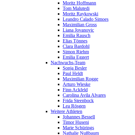
Moritz Hoffmann
Tom Malutedi
Moritz Raykowski
Leandro Calado Simoes
Maximilian Gross
Liana Jovanovic
Emilia Rausch
Elias Tönnes
Clara Bardohl
Simon Riehm
Emilia Eggert
Nachwuchs-Team
Sonja Besler
Paul Heldt
Maximilian Rogge
Arturo Wieske
Finn Ackfeld
Carolina Avila Alvares
Frida Steenbock
Lea Rösgen
Weitere Athleten
Johannes Bessell
Timor Huseni
Marie Schürings
Nathalie Nußbaum