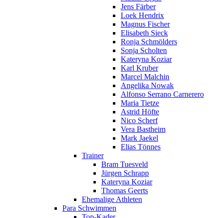
Jens Färber
Loek Hendrix
Magnus Fischer
Elisabeth Sieck
Ronja Schmölders
Sonja Scholten
Kateryna Koziar
Karl Kruber
Marcel Malchin
Angelika Nowak
Alfonso Serrano Carnerero
Maria Tietze
Astrid Höfte
Nico Scherf
Vera Bastheim
Mark Jaekel
Elias Tönnes
Trainer
Bram Tuesveld
Jürgen Schrapp
Kateryna Koziar
Thomas Geerts
Ehemalige Athleten
Para Schwimmen
Top-Kader