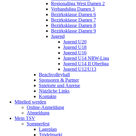
Regionalliga West Damen 2
Verbandsliga Damen 3
Bezirksklasse Damen 6
Bezirksklasse Damen 7
Bezirksklasse Damen 8
Bezirksklasse Damen 9
Jugend
Jugend U20
Jugend U18
Jugend U16
Jugend U14 NRW-Liga
Jugend U14 II Oberliga
Jugend U12/U13
Beachvolleyball
Sponsoren & Partner
Spielorte und Anreise
Nützliche Links
Kontakte
Mitglied werden
Online-Anmeldung
Abmeldung
Mein TSV
Sommerfest
Lageplan
Trödelmarkt