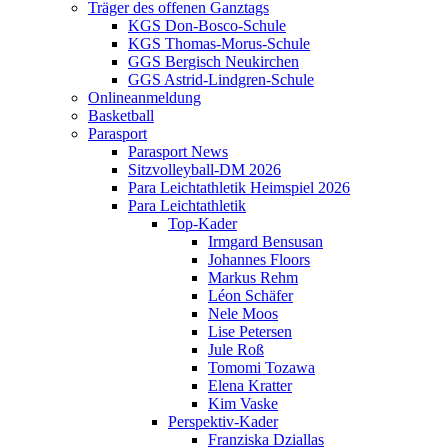
Träger des offenen Ganztags
KGS Don-Bosco-Schule
KGS Thomas-Morus-Schule
GGS Bergisch Neukirchen
GGS Astrid-Lindgren-Schule
Onlineanmeldung
Basketball
Parasport
Parasport News
Sitzvolleyball-DM 2026
Para Leichtathletik Heimspiel 2026
Para Leichtathletik
Top-Kader
Irmgard Bensusan
Johannes Floors
Markus Rehm
Léon Schäfer
Nele Moos
Lise Petersen
Jule Roß
Tomomi Tozawa
Elena Kratter
Kim Vaske
Perspektiv-Kader
Franziska Dziallas