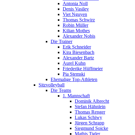
Antonia Noll
Denis Vasilev
Viet Nguyen
Thomas Schwirz
Robin Müller
Kilian Mothes
Alexander Nobis
Die Trainer
Erik Schneider
Kira Biesenbach
Alexander Bartz
Aurel Kuhn
Friederike Hüffmeier
Pia Stemski
Ehemalige Top-Athleten
Sitzvolleyball
Die Teams
1. Mannschaft
Dominik Albrecht
Stefan Hähnlein
Thomas Renger
Lukas Schiwy
Jürgen Schrapp
Siegmund Soicke
Mathis Tigler