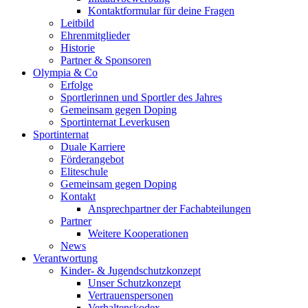
Kontaktformular für deine Fragen
Leitbild
Ehrenmitglieder
Historie
Partner & Sponsoren
Olympia & Co
Erfolge
Sportlerinnen und Sportler des Jahres
Gemeinsam gegen Doping
Sportinternat Leverkusen
Sportinternat
Duale Karriere
Förderangebot
Eliteschule
Gemeinsam gegen Doping
Kontakt
Ansprechpartner der Fachabteilungen
Partner
Weitere Kooperationen
News
Verantwortung
Kinder- & Jugendschutzkonzept
Unser Schutzkonzept
Vertrauenspersonen
Verhaltenskodex