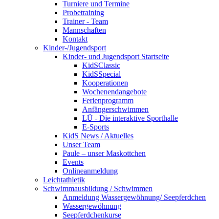
Turniere und Termine
Probetraining
Trainer - Team
Mannschaften
Kontakt
Kinder-/Jugendsport
Kinder- und Jugendsport Startseite
KidSClassic
KidSSpecial
Kooperationen
Wochenendangebote
Ferienprogramm
Anfängerschwimmen
LÜ - Die interaktive Sporthalle
E-Sports
KidS News / Aktuelles
Unser Team
Paule – unser Maskottchen
Events
Onlineanmeldung
Leichtathletik
Schwimmausbildung / Schwimmen
Anmeldung Wassergewöhnung/ Seepferdchen
Wassergewöhnung
Seepferdchenkurse