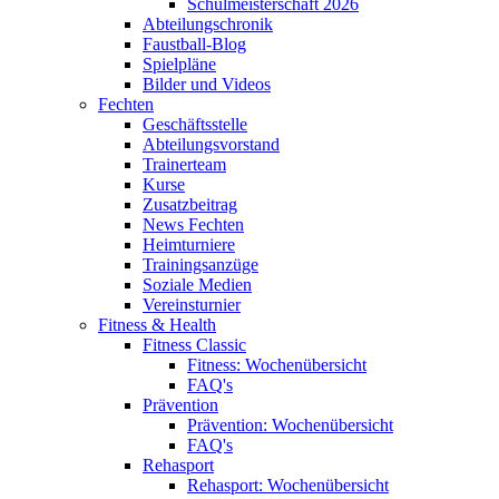
Schulmeisterschaft 2026
Abteilungschronik
Faustball-Blog
Spielpläne
Bilder und Videos
Fechten
Geschäftsstelle
Abteilungsvorstand
Trainerteam
Kurse
Zusatzbeitrag
News Fechten
Heimturniere
Trainingsanzüge
Soziale Medien
Vereinsturnier
Fitness & Health
Fitness Classic
Fitness: Wochenübersicht
FAQ's
Prävention
Prävention: Wochenübersicht
FAQ's
Rehasport
Rehasport: Wochenübersicht