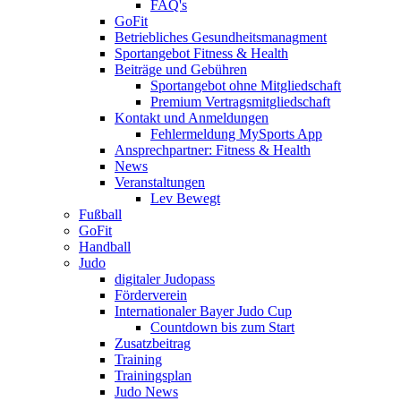
FAQ's
GoFit
Betriebliches Gesundheitsmanagment
Sportangebot Fitness & Health
Beiträge und Gebühren
Sportangebot ohne Mitgliedschaft
Premium Vertragsmitgliedschaft
Kontakt und Anmeldungen
Fehlermeldung MySports App
Ansprechpartner: Fitness & Health
News
Veranstaltungen
Lev Bewegt
Fußball
GoFit
Handball
Judo
digitaler Judopass
Förderverein
Internationaler Bayer Judo Cup
Countdown bis zum Start
Zusatzbeitrag
Training
Trainingsplan
Judo News