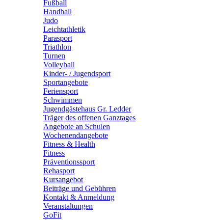
Fußball
Handball
Judo
Leichtathletik
Parasport
Triathlon
Turnen
Volleyball
Kinder- / Jugendsport
Sportangebote
Feriensport
Schwimmen
Jugendgästehaus Gr. Ledder
Träger des offenen Ganztages
Angebote an Schulen
Wochenendangebote
Fitness & Health
Fitness
Präventionssport
Rehasport
Kursangebot
Beiträge und Gebühren
Kontakt & Anmeldung
Veranstaltungen
GoFit