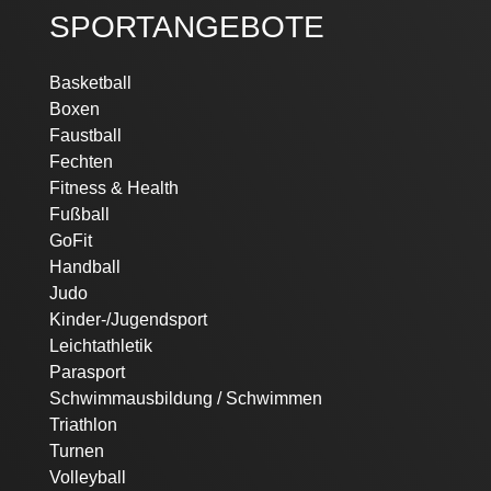
SPORTANGEBOTE
Navigation
Basketball
überspringen
Boxen
Faustball
Fechten
Fitness & Health
Fußball
GoFit
Handball
Judo
Kinder-/Jugendsport
Leichtathletik
Parasport
Schwimmausbildung / Schwimmen
Triathlon
Turnen
Volleyball