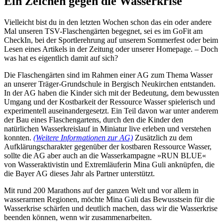
Ein Zeichen gegen die Wasserkrise
Vielleicht bist du in den letzten Wochen schon das ein oder andere
Mal unseren TSV-Flaschengärten begegnet, sei es im GoFit am
CheckIn, bei der Sportlerehrung auf unserem Sommerfest oder beim
Lesen eines Artikels in der Zeitung oder unserer Homepage. – Doch
was hat es eigentlich damit auf sich?
Die Flaschengärten sind im Rahmen einer AG zum Thema Wasser
an unserer Träger-Grundschule in Bergisch Neukirchen entstanden.
In der AG haben die Kinder sich mit der Bedeutung, dem bewussten
Umgang und der Kostbarkeit der Ressource Wasser spielerisch und
experimentell auseinandergesetzt. Ein Teil davon war unter anderem
der Bau eines Flaschengartens, durch den die Kinder den
natürlichen Wasserkreislauf in Miniatur live erleben und verstehen
konnten.
(Weitere Informationen zur AG)
Zusätzlich zu dem
Aufklärungscharakter gegenüber der kostbaren Ressource Wasser,
sollte die AG aber auch an die Wasserkampagne »RUN BLUE«
von Wasseraktivistin und Extremläuferin Mina Guli anknüpfen, die
die Bayer AG dieses Jahr als Partner unterstützt.
Mit rund 200 Marathons auf der ganzen Welt und vor allem in
wasserarmen Regionen, möchte Mina Guli das Bewusstsein für die
Wasserkrise schärfen und deutlich machen, dass wir die Wasserkrise
beenden können, wenn wir zusammenarbeiten.