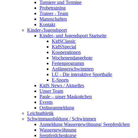
Turniere und Termine
Probetraining
Trainer - Team
Mannschaften
Kontakt
Kinder-/Jugendsport
Kinder- und Jugendsport Startseite
KidSClassic
KidSSpecial
Kooperationen
Wochenendangebote
Ferienprogramm
Anfängerschwimmen
LÜ - Die interaktive Sporthalle
E-Sports
KidS News / Aktuelles
Unser Team
Paule – unser Maskottchen
Events
Onlineanmeldung
Leichtathletik
Schwimmausbildung / Schwimmen
Anmeldung Wassergewöhnung/ Seepferdchen
Wassergewöhnung
Seepferdchenkurse