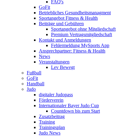
FAQ's
GoFit
Betriebliches Gesundheitsmanagment
Sportangebot Fitness & Health
Beiträge und Gebühren
Sportangebot ohne Mitgliedschaft
Premium Vertragsmitgliedschaft
Kontakt und Anmeldungen
Fehlermeldung MySports App
Ansprechpartner: Fitness & Health
News
Veranstaltungen
Lev Bewegt
Fußball
GoFit
Handball
Judo
digitaler Judopass
Förderverein
Internationaler Bayer Judo Cup
Countdown bis zum Start
Zusatzbeitrag
Training
Trainingsplan
Judo News