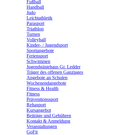
Fußball
Handball
Judo
Leichtathletik
Parasport
Triathlon
Turnen
Volleyball
Kinder- / Jugendsport
Sportangebote
Feriensport
Schwimmen
Jugendgästehaus Gr. Ledder
Träger des offenen Ganztages
Angebote an Schulen
Wochenendangebote
Fitness & Health
Fitness
Präventionssport
Rehasport
Kursangebot
Beiträge und Gebühren
Kontakt & Anmeldung
Veranstaltungen
GoFit