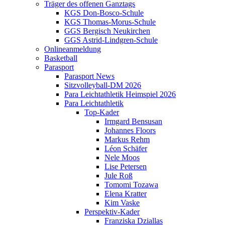
Träger des offenen Ganztags
KGS Don-Bosco-Schule
KGS Thomas-Morus-Schule
GGS Bergisch Neukirchen
GGS Astrid-Lindgren-Schule
Onlineanmeldung
Basketball
Parasport
Parasport News
Sitzvolleyball-DM 2026
Para Leichtathletik Heimspiel 2026
Para Leichtathletik
Top-Kader
Irmgard Bensusan
Johannes Floors
Markus Rehm
Léon Schäfer
Nele Moos
Lise Petersen
Jule Roß
Tomomi Tozawa
Elena Kratter
Kim Vaske
Perspektiv-Kader
Franziska Dziallas