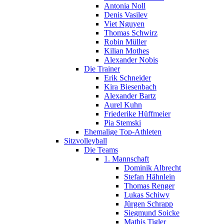
Antonia Noll
Denis Vasilev
Viet Nguyen
Thomas Schwirz
Robin Müller
Kilian Mothes
Alexander Nobis
Die Trainer
Erik Schneider
Kira Biesenbach
Alexander Bartz
Aurel Kuhn
Friederike Hüffmeier
Pia Stemski
Ehemalige Top-Athleten
Sitzvolleyball
Die Teams
1. Mannschaft
Dominik Albrecht
Stefan Hähnlein
Thomas Renger
Lukas Schiwy
Jürgen Schrapp
Siegmund Soicke
Mathis Tigler