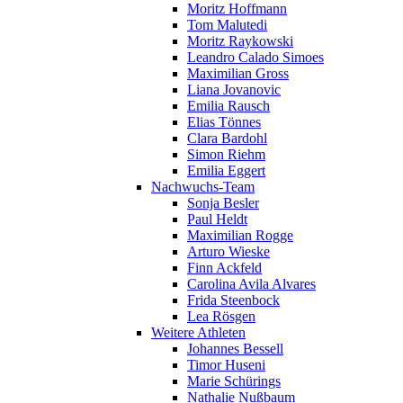
Moritz Hoffmann
Tom Malutedi
Moritz Raykowski
Leandro Calado Simoes
Maximilian Gross
Liana Jovanovic
Emilia Rausch
Elias Tönnes
Clara Bardohl
Simon Riehm
Emilia Eggert
Nachwuchs-Team
Sonja Besler
Paul Heldt
Maximilian Rogge
Arturo Wieske
Finn Ackfeld
Carolina Avila Alvares
Frida Steenbock
Lea Rösgen
Weitere Athleten
Johannes Bessell
Timor Huseni
Marie Schürings
Nathalie Nußbaum