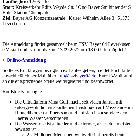
Laufbeginn:
12:05 Uhr
Start:
Kreisverkehr Editz-Weyde-Str. / Otto-Bayer-Str. hinter der S-
Bahn Station Chempark
Ziel
: Bayer AG Konzernzentrale | Kaiser-Wilhelm-Allee 3 | 51373
Leverkusen
Die Anmeldung findet gesammelt beim TSV Bayer 04 Leverkusen
e.V. statt und ist nur bis zum 13.09.2022 um 18:00 Uhr möglich!
> Online-Anmeldung
Sollte es Rückfragen bezüglich es Laufes geben, meldet Euch bitte
ausschließlich per Mail über
info@tsvbayer04.de
. Eure E-Mail wird
an die entsprechende Stelle weitergeleitet und beantwortet.
RunBlue Kampagne
Die Ultraläuferin Mina Guli macht seit vielen Jahren mit
außergewöhnlichen sportlichen Leistungen auf Missstände im
Umweltbereich aufmerksam und hat sich insbesondere dem
Thema Wasser verschrieben.
Die Wasserkrise ist aktueller und extremer, als es den meisten
bewusst ist:
2,2 Millionen Menschen weltweit sind bereits heute