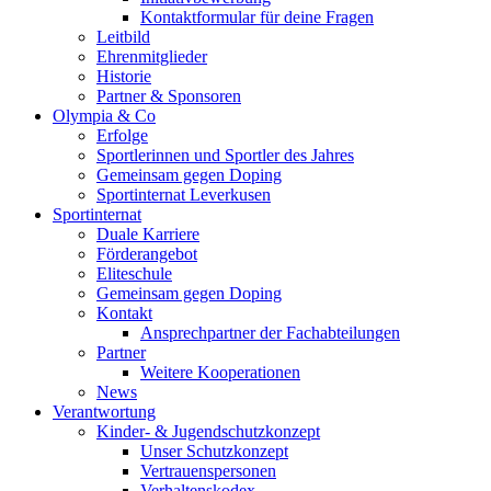
Kontaktformular für deine Fragen
Leitbild
Ehrenmitglieder
Historie
Partner & Sponsoren
Olympia & Co
Erfolge
Sportlerinnen und Sportler des Jahres
Gemeinsam gegen Doping
Sportinternat Leverkusen
Sportinternat
Duale Karriere
Förderangebot
Eliteschule
Gemeinsam gegen Doping
Kontakt
Ansprechpartner der Fachabteilungen
Partner
Weitere Kooperationen
News
Verantwortung
Kinder- & Jugendschutzkonzept
Unser Schutzkonzept
Vertrauenspersonen
Verhaltenskodex