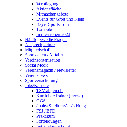
Verpflegung
Aktionsfläche
Mitmachangebote
Events für Groß und Klein
Bayer Sports Tour
Tombola
Impressionen 2023
Häufig gestellte Fragen
Ansprechpartner
Mitgliedschaft
Sportstätten / Anfahrt
Vereinsorganisation
Social Media
Vereinsmagazin / Newsletter
Vereinsnews
Sportversicherung
Jobs/Karriere
TSV allgemein
Kursleiter/Trainer (m/w/d)
OGS
duales Studium/Ausbildung
FSJ / BFD
Praktikum
Fortbildungen
Initiativbewerbung