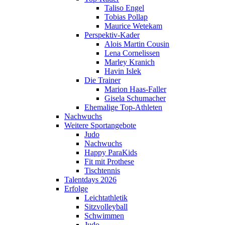
Taliso Engel
Tobias Pollap
Maurice Wetekam
Perspektiv-Kader
Alois Martin Cousin
Lena Cornelissen
Marley Kranich
Havin Islek
Die Trainer
Marion Haas-Faller
Gisela Schumacher
Ehemalige Top-Athleten
Nachwuchs
Weitere Sportangebote
Judo
Nachwuchs
Happy ParaKids
Fit mit Prothese
Tischtennis
Talentdays 2026
Erfolge
Leichtathletik
Sitzvolleyball
Schwimmen
Judo