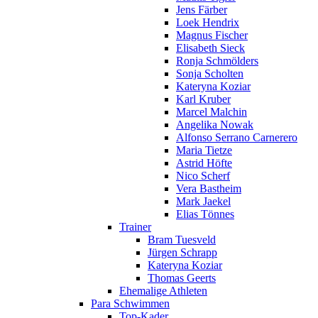
Jens Färber
Loek Hendrix
Magnus Fischer
Elisabeth Sieck
Ronja Schmölders
Sonja Scholten
Kateryna Koziar
Karl Kruber
Marcel Malchin
Angelika Nowak
Alfonso Serrano Carnerero
Maria Tietze
Astrid Höfte
Nico Scherf
Vera Bastheim
Mark Jaekel
Elias Tönnes
Trainer
Bram Tuesveld
Jürgen Schrapp
Kateryna Koziar
Thomas Geerts
Ehemalige Athleten
Para Schwimmen
Top-Kader