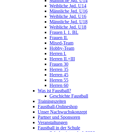
Männliche Jgd. U14
Weibliche Jgd. U14
Männliche Jgd. U16
Weibliche Jgd. U16
Männliche Jgd. U18
Weibliche Jgd. U18
Frauen I. 1. BL
Frauen II.
Mixed-Team
Hobby-Team
Herren I.
Herren II.+III
Frauen 30
Herren 35
Herren 45
Herren 55
Herren 60
Was ist Faustball?
Geschichte Faustball
Trainingszeiten
Faustball-Onlineshop
Unser Nachwuchskonzept
Partner und Sponsoren
Veranstaltungen
Faustball in der Schule