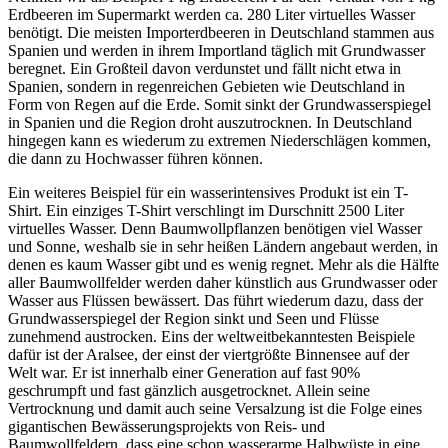
Erdbeeren im Supermarkt werden ca. 280 Liter virtuelles Wasser
benötigt. Die meisten Importerdbeeren in Deutschland stammen aus
Spanien und werden in ihrem Importland täglich mit Grundwasser
beregnet. Ein Großteil davon verdunstet und fällt nicht etwa in
Spanien, sondern in regenreichen Gebieten wie Deutschland in
Form von Regen auf die Erde. Somit sinkt der Grundwasserspiegel
in Spanien und die Region droht auszutrocknen. In Deutschland
hingegen kann es wiederum zu extremen Niederschlägen kommen,
die dann zu Hochwasser führen können.
Ein weiteres Beispiel für ein wasserintensives Produkt ist ein T-
Shirt. Ein einziges T-Shirt verschlingt im Durschnitt 2500 Liter
virtuelles Wasser. Denn Baumwollpflanzen benötigen viel Wasser
und Sonne, weshalb sie in sehr heißen Ländern angebaut werden, in
denen es kaum Wasser gibt und es wenig regnet. Mehr als die Hälfte
aller Baumwollfelder werden daher künstlich aus Grundwasser oder
Wasser aus Flüssen bewässert. Das führt wiederum dazu, dass der
Grundwasserspiegel der Region sinkt und Seen und Flüsse
zunehmend austrocken. Eins der weltweitbekanntesten Beispiele
dafür ist der Aralsee, der einst der viertgrößte Binnensee auf der
Welt war. Er ist innerhalb einer Generation auf fast 90%
geschrumpft und fast gänzlich ausgetrocknet. Allein seine
Vertrocknung und damit auch seine Versalzung ist die Folge eines
gigantischen Bewässerungsprojekts von Reis- und
Baumwollfeldern, dass eine schon wasserarme Halbwüste in eine