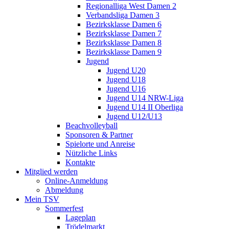
Regionalliga West Damen 2
Verbandsliga Damen 3
Bezirksklasse Damen 6
Bezirksklasse Damen 7
Bezirksklasse Damen 8
Bezirksklasse Damen 9
Jugend
Jugend U20
Jugend U18
Jugend U16
Jugend U14 NRW-Liga
Jugend U14 II Oberliga
Jugend U12/U13
Beachvolleyball
Sponsoren & Partner
Spielorte und Anreise
Nützliche Links
Kontakte
Mitglied werden
Online-Anmeldung
Abmeldung
Mein TSV
Sommerfest
Lageplan
Trödelmarkt