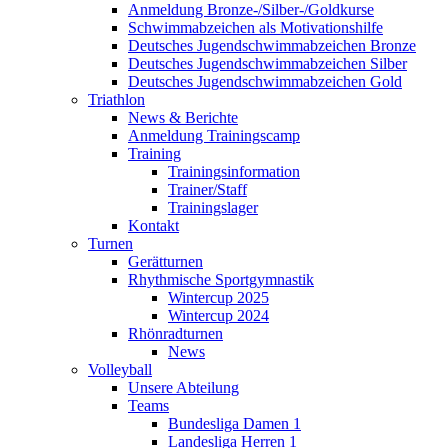
Anmeldung Bronze-/Silber-/Goldkurse
Schwimmabzeichen als Motivationshilfe
Deutsches Jugendschwimmabzeichen Bronze
Deutsches Jugendschwimmabzeichen Silber
Deutsches Jugendschwimmabzeichen Gold
Triathlon
News & Berichte
Anmeldung Trainingscamp
Training
Trainingsinformation
Trainer/Staff
Trainingslager
Kontakt
Turnen
Gerätturnen
Rhythmische Sportgymnastik
Wintercup 2025
Wintercup 2024
Rhönradturnen
News
Volleyball
Unsere Abteilung
Teams
Bundesliga Damen 1
Landesliga Herren 1