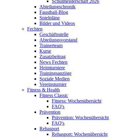
Schulmeisterschaft 2026
Abteilungschronik
Faustball-Blog
Spielpläne
Bilder und Videos
Fechten
Geschäftsstelle
Abteilungsvorstand
Trainerteam
Kurse
Zusatzbeitrag
News Fechten
Heimturniere
Trainingsanzüge
Soziale Medien
Vereinsturnier
Fitness & Health
Fitness Classic
Fitness: Wochenübersicht
FAQ's
Prävention
Prävention: Wochenübersicht
FAQ's
Rehasport
Rehasport: Wochenübersicht