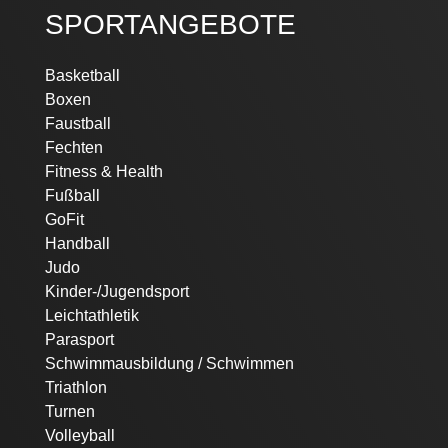
SPORTANGEBOTE
Navigation
Basketball
überspringen
Boxen
Faustball
Fechten
Fitness & Health
Fußball
GoFit
Handball
Judo
Kinder-/Jugendsport
Leichtathletik
Parasport
Schwimmausbildung / Schwimmen
Triathlon
Turnen
Volleyball