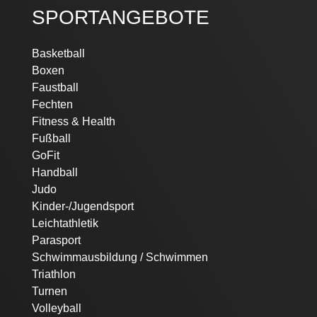
SPORTANGEBOTE
Navigation
Basketball
überspringen
Boxen
Faustball
Fechten
Fitness & Health
Fußball
GoFit
Handball
Judo
Kinder-/Jugendsport
Leichtathletik
Parasport
Schwimmausbildung / Schwimmen
Triathlon
Turnen
Volleyball