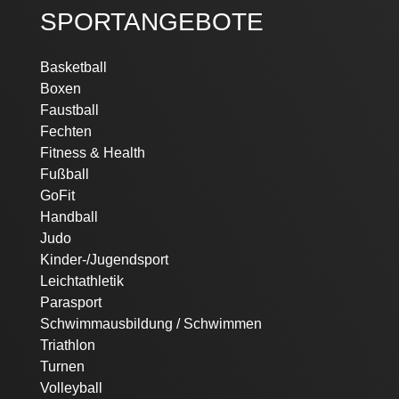
SPORTANGEBOTE
Navigation
Basketball
überspringen
Boxen
Faustball
Fechten
Fitness & Health
Fußball
GoFit
Handball
Judo
Kinder-/Jugendsport
Leichtathletik
Parasport
Schwimmausbildung / Schwimmen
Triathlon
Turnen
Volleyball