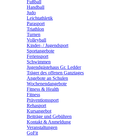
Fußball
Handball
Judo
Leichtathletik
Parasport
Triathlon
Turnen
Volleyball
Kinder- / Jugendsport
Sportangebote
Feriensport
Schwimmen
Jugendgästehaus Gr. Ledder
Träger des offenen Ganztages
Angebote an Schulen
Wochenendangebote
Fitness & Health
Fitness
Präventionssport
Rehasport
Kursangebot
Beiträge und Gebühren
Kontakt & Anmeldung
Veranstaltungen
GoFit