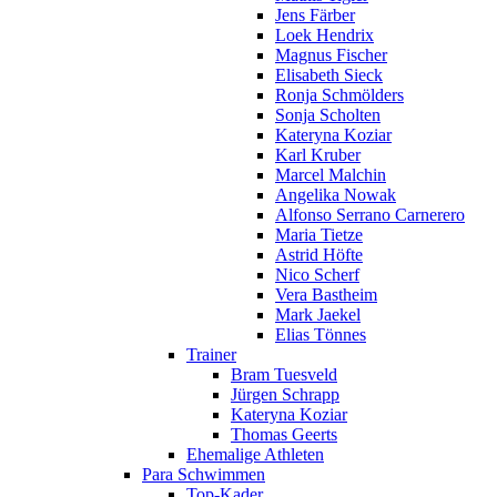
Jens Färber
Loek Hendrix
Magnus Fischer
Elisabeth Sieck
Ronja Schmölders
Sonja Scholten
Kateryna Koziar
Karl Kruber
Marcel Malchin
Angelika Nowak
Alfonso Serrano Carnerero
Maria Tietze
Astrid Höfte
Nico Scherf
Vera Bastheim
Mark Jaekel
Elias Tönnes
Trainer
Bram Tuesveld
Jürgen Schrapp
Kateryna Koziar
Thomas Geerts
Ehemalige Athleten
Para Schwimmen
Top-Kader