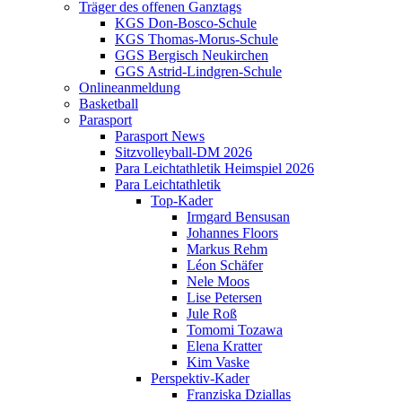
Träger des offenen Ganztags
KGS Don-Bosco-Schule
KGS Thomas-Morus-Schule
GGS Bergisch Neukirchen
GGS Astrid-Lindgren-Schule
Onlineanmeldung
Basketball
Parasport
Parasport News
Sitzvolleyball-DM 2026
Para Leichtathletik Heimspiel 2026
Para Leichtathletik
Top-Kader
Irmgard Bensusan
Johannes Floors
Markus Rehm
Léon Schäfer
Nele Moos
Lise Petersen
Jule Roß
Tomomi Tozawa
Elena Kratter
Kim Vaske
Perspektiv-Kader
Franziska Dziallas