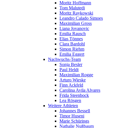
Moritz Hoffmann
Tom Malutedi
Moritz Raykowski
Leandro Calado Simoes
Maximilian Gross
Liana Jovanovic
Emilia Rausch
Elias Tönnes
Clara Bardohl
Simon Riehm
Emilia Eggert
Nachwuchs-Team
Sonja Besler
Paul Heldt
Maximilian Rogge
Arturo Wieske
Finn Ackfeld
Carolina Avila Alvares
Frida Steenbock
Lea Rösgen
Weitere Athleten
Johannes Bessell
Timor Huseni
Marie Schürings
Nathalie Nußbaum