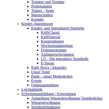
Turniere und Termine
Probetraining
Trainer - Team
Mannschaften
Kontakt
Kinder-/Jugendsport
Kinder- und Jugendsport Startseite
KidSClassic
KidSSpecial
Kooperationen
Wochenendangebote
Ferienprogramm
Anfängerschwimmen
LÜ - Die interaktive Sporthalle
E-Sports
KidS News / Aktuelles
Unser Team
Paule – unser Maskottchen
Events
Onlineanmeldung
Leichtathletik
Schwimmausbildung / Schwimmen
Anmeldung Wassergewöhnung/ Seepferdchen
Wassergewöhnung
Seepferdchenkurse