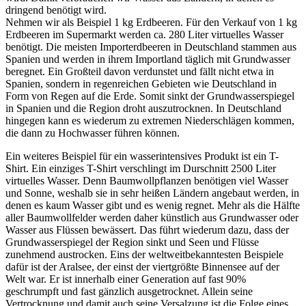
dringend benötigt wird.
Nehmen wir als Beispiel 1 kg Erdbeeren. Für den Verkauf von 1 kg
Erdbeeren im Supermarkt werden ca. 280 Liter virtuelles Wasser
benötigt. Die meisten Importerdbeeren in Deutschland stammen aus
Spanien und werden in ihrem Importland täglich mit Grundwasser
beregnet. Ein Großteil davon verdunstet und fällt nicht etwa in
Spanien, sondern in regenreichen Gebieten wie Deutschland in
Form von Regen auf die Erde. Somit sinkt der Grundwasserspiegel
in Spanien und die Region droht auszutrocknen. In Deutschland
hingegen kann es wiederum zu extremen Niederschlägen kommen,
die dann zu Hochwasser führen können.
Ein weiteres Beispiel für ein wasserintensives Produkt ist ein T-
Shirt. Ein einziges T-Shirt verschlingt im Durschnitt 2500 Liter
virtuelles Wasser. Denn Baumwollpflanzen benötigen viel Wasser
und Sonne, weshalb sie in sehr heißen Ländern angebaut werden, in
denen es kaum Wasser gibt und es wenig regnet. Mehr als die Hälfte
aller Baumwollfelder werden daher künstlich aus Grundwasser oder
Wasser aus Flüssen bewässert. Das führt wiederum dazu, dass der
Grundwasserspiegel der Region sinkt und Seen und Flüsse
zunehmend austrocken. Eins der weltweitbekanntesten Beispiele
dafür ist der Aralsee, der einst der viertgrößte Binnensee auf der
Welt war. Er ist innerhalb einer Generation auf fast 90%
geschrumpft und fast gänzlich ausgetrocknet. Allein seine
Vertrocknung und damit auch seine Versalzung ist die Folge eines