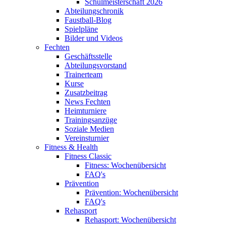
Schulmeisterschaft 2026
Abteilungschronik
Faustball-Blog
Spielpläne
Bilder und Videos
Fechten
Geschäftsstelle
Abteilungsvorstand
Trainerteam
Kurse
Zusatzbeitrag
News Fechten
Heimturniere
Trainingsanzüge
Soziale Medien
Vereinsturnier
Fitness & Health
Fitness Classic
Fitness: Wochenübersicht
FAQ's
Prävention
Prävention: Wochenübersicht
FAQ's
Rehasport
Rehasport: Wochenübersicht