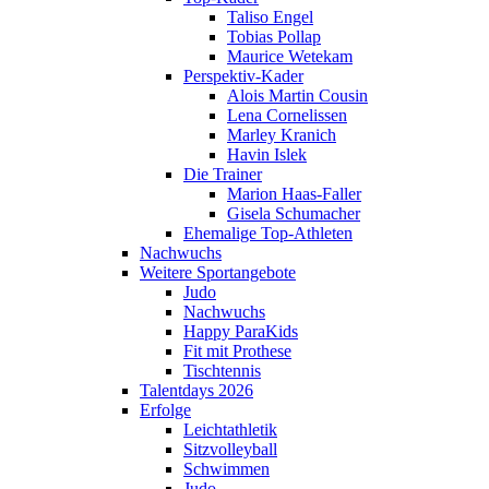
Taliso Engel
Tobias Pollap
Maurice Wetekam
Perspektiv-Kader
Alois Martin Cousin
Lena Cornelissen
Marley Kranich
Havin Islek
Die Trainer
Marion Haas-Faller
Gisela Schumacher
Ehemalige Top-Athleten
Nachwuchs
Weitere Sportangebote
Judo
Nachwuchs
Happy ParaKids
Fit mit Prothese
Tischtennis
Talentdays 2026
Erfolge
Leichtathletik
Sitzvolleyball
Schwimmen
Judo