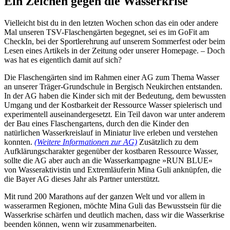
Ein Zeichen gegen die Wasserkrise
Vielleicht bist du in den letzten Wochen schon das ein oder andere
Mal unseren TSV-Flaschengärten begegnet, sei es im GoFit am
CheckIn, bei der Sportlerehrung auf unserem Sommerfest oder beim
Lesen eines Artikels in der Zeitung oder unserer Homepage. – Doch
was hat es eigentlich damit auf sich?
Die Flaschengärten sind im Rahmen einer AG zum Thema Wasser
an unserer Träger-Grundschule in Bergisch Neukirchen entstanden.
In der AG haben die Kinder sich mit der Bedeutung, dem bewussten
Umgang und der Kostbarkeit der Ressource Wasser spielerisch und
experimentell auseinandergesetzt. Ein Teil davon war unter anderem
der Bau eines Flaschengartens, durch den die Kinder den
natürlichen Wasserkreislauf in Miniatur live erleben und verstehen
konnten.
(Weitere Informationen zur AG)
Zusätzlich zu dem
Aufklärungscharakter gegenüber der kostbaren Ressource Wasser,
sollte die AG aber auch an die Wasserkampagne »RUN BLUE«
von Wasseraktivistin und Extremläuferin Mina Guli anknüpfen, die
die Bayer AG dieses Jahr als Partner unterstützt.
Mit rund 200 Marathons auf der ganzen Welt und vor allem in
wasserarmen Regionen, möchte Mina Guli das Bewusstsein für die
Wasserkrise schärfen und deutlich machen, dass wir die Wasserkrise
beenden können, wenn wir zusammenarbeiten.