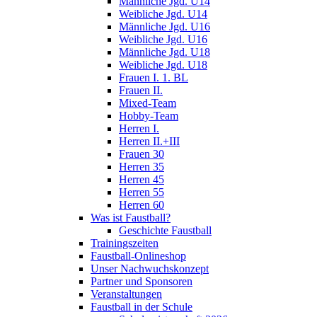
Männliche Jgd. U14
Weibliche Jgd. U14
Männliche Jgd. U16
Weibliche Jgd. U16
Männliche Jgd. U18
Weibliche Jgd. U18
Frauen I. 1. BL
Frauen II.
Mixed-Team
Hobby-Team
Herren I.
Herren II.+III
Frauen 30
Herren 35
Herren 45
Herren 55
Herren 60
Was ist Faustball?
Geschichte Faustball
Trainingszeiten
Faustball-Onlineshop
Unser Nachwuchskonzept
Partner und Sponsoren
Veranstaltungen
Faustball in der Schule