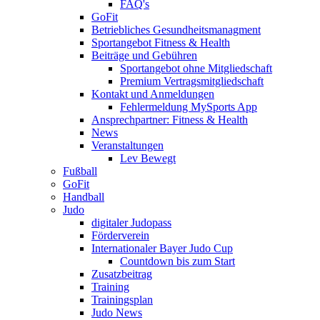
FAQ's
GoFit
Betriebliches Gesundheitsmanagment
Sportangebot Fitness & Health
Beiträge und Gebühren
Sportangebot ohne Mitgliedschaft
Premium Vertragsmitgliedschaft
Kontakt und Anmeldungen
Fehlermeldung MySports App
Ansprechpartner: Fitness & Health
News
Veranstaltungen
Lev Bewegt
Fußball
GoFit
Handball
Judo
digitaler Judopass
Förderverein
Internationaler Bayer Judo Cup
Countdown bis zum Start
Zusatzbeitrag
Training
Trainingsplan
Judo News