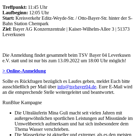
Treffpunkt:
11:45 Uhr
Laufbeginn:
12:05 Uhr
Start:
Kreisverkehr Editz-Weyde-Str. / Otto-Bayer-Str. hinter der S-
Bahn Station Chempark
Ziel
: Bayer AG Konzernzentrale | Kaiser-Wilhelm-Allee 3 | 51373
Leverkusen
Die Anmeldung findet gesammelt beim TSV Bayer 04 Leverkusen
e.V. statt und ist nur bis zum 13.09.2022 um 18:00 Uhr möglich!
> Online-Anmeldung
Sollte es Rückfragen bezüglich es Laufes geben, meldet Euch bitte
ausschließlich per Mail über
info@tsvbayer04.de
. Eure E-Mail wird
an die entsprechende Stelle weitergeleitet und beantwortet.
RunBlue Kampagne
Die Ultraläuferin Mina Guli macht seit vielen Jahren mit
außergewöhnlichen sportlichen Leistungen auf Missstände im
Umweltbereich aufmerksam und hat sich insbesondere dem
Thema Wasser verschrieben.
Die Wasserkrise ist aktueller und extremer, als es den meisten