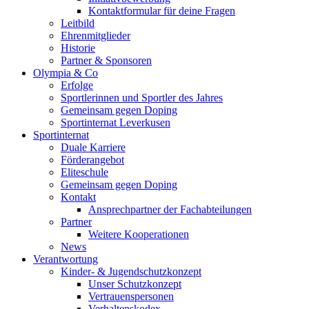
Kontaktformular für deine Fragen
Leitbild
Ehrenmitglieder
Historie
Partner & Sponsoren
Olympia & Co
Erfolge
Sportlerinnen und Sportler des Jahres
Gemeinsam gegen Doping
Sportinternat Leverkusen
Sportinternat
Duale Karriere
Förderangebot
Eliteschule
Gemeinsam gegen Doping
Kontakt
Ansprechpartner der Fachabteilungen
Partner
Weitere Kooperationen
News
Verantwortung
Kinder- & Jugendschutzkonzept
Unser Schutzkonzept
Vertrauenspersonen
Verhaltenskodex