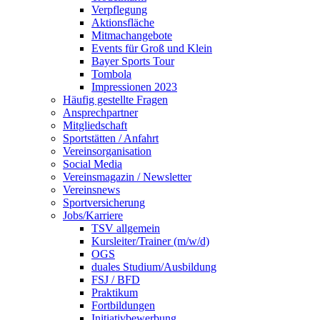
Verpflegung
Aktionsfläche
Mitmachangebote
Events für Groß und Klein
Bayer Sports Tour
Tombola
Impressionen 2023
Häufig gestellte Fragen
Ansprechpartner
Mitgliedschaft
Sportstätten / Anfahrt
Vereinsorganisation
Social Media
Vereinsmagazin / Newsletter
Vereinsnews
Sportversicherung
Jobs/Karriere
TSV allgemein
Kursleiter/Trainer (m/w/d)
OGS
duales Studium/Ausbildung
FSJ / BFD
Praktikum
Fortbildungen
Initiativbewerbung