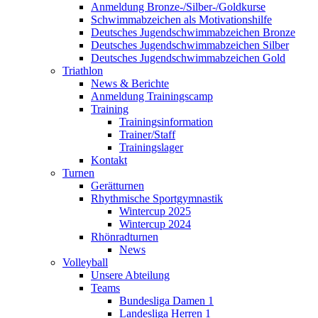
Anmeldung Bronze-/Silber-/Goldkurse
Schwimmabzeichen als Motivationshilfe
Deutsches Jugendschwimmabzeichen Bronze
Deutsches Jugendschwimmabzeichen Silber
Deutsches Jugendschwimmabzeichen Gold
Triathlon
News & Berichte
Anmeldung Trainingscamp
Training
Trainingsinformation
Trainer/Staff
Trainingslager
Kontakt
Turnen
Gerätturnen
Rhythmische Sportgymnastik
Wintercup 2025
Wintercup 2024
Rhönradturnen
News
Volleyball
Unsere Abteilung
Teams
Bundesliga Damen 1
Landesliga Herren 1