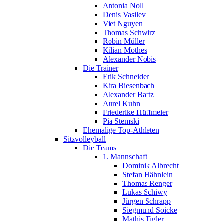
Antonia Noll
Denis Vasilev
Viet Nguyen
Thomas Schwirz
Robin Müller
Kilian Mothes
Alexander Nobis
Die Trainer
Erik Schneider
Kira Biesenbach
Alexander Bartz
Aurel Kuhn
Friederike Hüffmeier
Pia Stemski
Ehemalige Top-Athleten
Sitzvolleyball
Die Teams
1. Mannschaft
Dominik Albrecht
Stefan Hähnlein
Thomas Renger
Lukas Schiwy
Jürgen Schrapp
Siegmund Soicke
Mathis Tigler