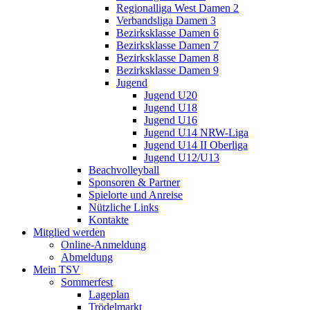
Regionalliga West Damen 2
Verbandsliga Damen 3
Bezirksklasse Damen 6
Bezirksklasse Damen 7
Bezirksklasse Damen 8
Bezirksklasse Damen 9
Jugend
Jugend U20
Jugend U18
Jugend U16
Jugend U14 NRW-Liga
Jugend U14 II Oberliga
Jugend U12/U13
Beachvolleyball
Sponsoren & Partner
Spielorte und Anreise
Nützliche Links
Kontakte
Mitglied werden
Online-Anmeldung
Abmeldung
Mein TSV
Sommerfest
Lageplan
Trödelmarkt