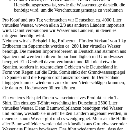
Herstellungsprozess ist, sowie die Wassermenge darstellt, die
benötigt wird, um die Verschmutzungsmenge zu verdünnen
Pro Kopf und pro Tag verbrauchen wir Deutschen ca. 4000 Liter
virtuelles Wasser, wovon allein 2/3 aus anderen Ländern importiert
wird. Damit verbrauchen wir Wasser aus Ländern, in denen es
dringend benötigt wird.
Nehmen wir als Beispiel 1 kg Erdbeeren. Für den Verkauf von 1 kg
Erdbeeren im Supermarkt werden ca. 280 Liter virtuelles Wasser
benötigt. Die meisten Importerdbeeren in Deutschland stammen aus
Spanien und werden in ihrem Importland täglich mit Grundwasser
beregnet. Ein Großteil davon verdunstet und fällt nicht etwa in
Spanien, sondern in regenreichen Gebieten wie Deutschland in
Form von Regen auf die Erde. Somit sinkt der Grundwasserspiegel
in Spanien und die Region droht auszutrocknen. In Deutschland
hingegen kann es wiederum zu extremen Niederschlägen kommen,
die dann zu Hochwasser führen können.
Ein weiteres Beispiel für ein wasserintensives Produkt ist ein T-
Shirt. Ein einziges T-Shirt verschlingt im Durschnitt 2500 Liter
virtuelles Wasser. Denn Baumwollpflanzen benötigen viel Wasser
und Sonne, weshalb sie in sehr heißen Ländern angebaut werden, in
denen es kaum Wasser gibt und es wenig regnet. Mehr als die Hälfte
aller Baumwollfelder werden daher künstlich aus Grundwasser oder
Wasser aus Flüssen bewässert. Das führt wiederum dazu, dass der