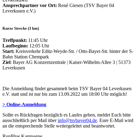
Ansprechpartner vor Ort:
René Giesen (TSV Bayer 04
Leverkusen e.V.)
Kurze Strecke (3 km)
Treffpunkt:
11:45 Uhr
Laufbeginn:
12:05 Uhr
Start:
Kreisverkehr Editz-Weyde-Str. / Otto-Bayer-Str. hinter der S-
Bahn Station Chempark
Ziel
: Bayer AG Konzernzentrale | Kaiser-Wilhelm-Allee 3 | 51373
Leverkusen
Die Anmeldung findet gesammelt beim TSV Bayer 04 Leverkusen
e.V. statt und ist nur bis zum 13.09.2022 um 18:00 Uhr möglich!
> Online-Anmeldung
Sollte es Rückfragen bezüglich es Laufes geben, meldet Euch bitte
ausschließlich per Mail über
info@tsvbayer04.de
. Eure E-Mail wird
an die entsprechende Stelle weitergeleitet und beantwortet.
RunBlue Kampagne