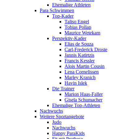
Ehemalige Athleten
Para Schwimmen
Top-Kader
Taliso Engel
Tobias Pollap
Maurice Wetekam
Perspektiv-Kader
Elias de Souza
Carl-Frederick Droste
Jannis Katirtzis
Francis Kessler
Alois Martin Cousin
Lena Cornelissen
Marley Kranich
Havin Islek
Die Trainer
Marion Haas-Faller
Gisela Schumacher
Ehemalige Top-Athleten
Nachwuchs
Weitere Sportangebote
Judo
Nachwuchs
Happy ParaKids
Fit mit Prothese