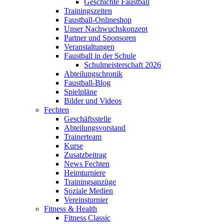
Geschichte Faustball
Trainingszeiten
Faustball-Onlineshop
Unser Nachwuchskonzept
Partner und Sponsoren
Veranstaltungen
Faustball in der Schule
Schulmeisterschaft 2026
Abteilungschronik
Faustball-Blog
Spielpläne
Bilder und Videos
Fechten
Geschäftsstelle
Abteilungsvorstand
Trainerteam
Kurse
Zusatzbeitrag
News Fechten
Heimturniere
Trainingsanzüge
Soziale Medien
Vereinsturnier
Fitness & Health
Fitness Classic