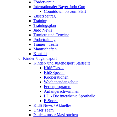
Förderverein
Internationaler Bayer Judo Cup
Countdown bis zum Start
Zusatzbeitrag
Training
Trainingsplan
Judo News
Turniere und Termine
Probetraining
Trainer - Team
Mannschaften
Kontakt
Kinder-/Jugendsport
Kinder- und Jugendsport Startseite
KidSClassic
KidSSpecial
Kooperationen
Wochenendangebote
Ferienprogramm
Anfängerschwimmen
LÜ - Die interaktive Sporthalle
E-Sports
KidS News / Aktuelles
Unser Team
Paule – unser Maskottchen