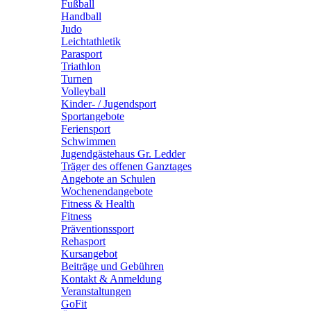
Fußball
Handball
Judo
Leichtathletik
Parasport
Triathlon
Turnen
Volleyball
Kinder- / Jugendsport
Sportangebote
Feriensport
Schwimmen
Jugendgästehaus Gr. Ledder
Träger des offenen Ganztages
Angebote an Schulen
Wochenendangebote
Fitness & Health
Fitness
Präventionssport
Rehasport
Kursangebot
Beiträge und Gebühren
Kontakt & Anmeldung
Veranstaltungen
GoFit