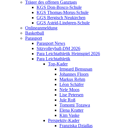
Träger des offenen Ganztags
KGS Don-Bosco-Schule
KGS Thomas-Morus-Schule
GGS Bergisch Neukirchen
GGS Astrid-Lindgren-Schule
Onlineanmeldung
Basketball
Parasport
Parasport News
Sitzvolleyball-DM 2026
Para Leichtathletik Heimspiel 2026
Para Leichtathletik
Top-Kader
Irmgard Bensusan
Johannes Floors
Markus Rehm
Léon Schäfer
Nele Moos
Lise Petersen
Jule Roß
Tomomi Tozawa
Elena Kratter
Kim Vaske
Perspektiv-Kader
Franziska Dziallas