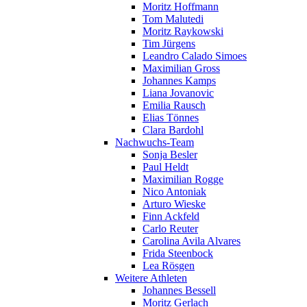
Moritz Hoffmann
Tom Malutedi
Moritz Raykowski
Tim Jürgens
Leandro Calado Simoes
Maximilian Gross
Johannes Kamps
Liana Jovanovic
Emilia Rausch
Elias Tönnes
Clara Bardohl
Nachwuchs-Team
Sonja Besler
Paul Heldt
Maximilian Rogge
Nico Antoniak
Arturo Wieske
Finn Ackfeld
Carlo Reuter
Carolina Avila Alvares
Frida Steenbock
Lea Rösgen
Weitere Athleten
Johannes Bessell
Moritz Gerlach