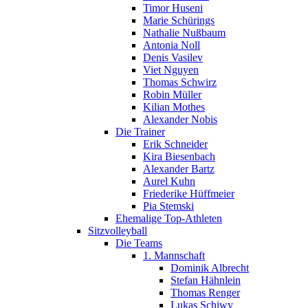
Timor Huseni
Marie Schürings
Nathalie Nußbaum
Antonia Noll
Denis Vasilev
Viet Nguyen
Thomas Schwirz
Robin Müller
Kilian Mothes
Alexander Nobis
Die Trainer
Erik Schneider
Kira Biesenbach
Alexander Bartz
Aurel Kuhn
Friederike Hüffmeier
Pia Stemski
Ehemalige Top-Athleten
Sitzvolleyball
Die Teams
1. Mannschaft
Dominik Albrecht
Stefan Hähnlein
Thomas Renger
Lukas Schiwy