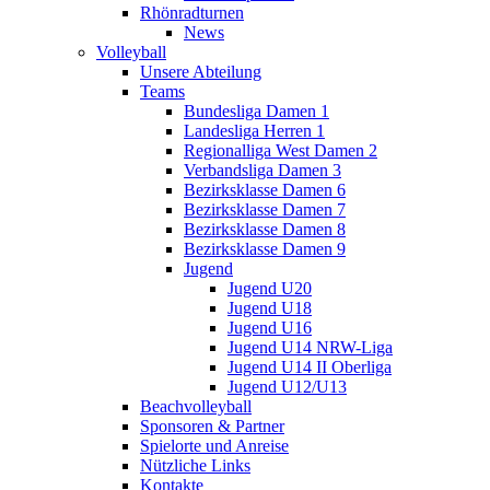
Rhönradturnen
News
Volleyball
Unsere Abteilung
Teams
Bundesliga Damen 1
Landesliga Herren 1
Regionalliga West Damen 2
Verbandsliga Damen 3
Bezirksklasse Damen 6
Bezirksklasse Damen 7
Bezirksklasse Damen 8
Bezirksklasse Damen 9
Jugend
Jugend U20
Jugend U18
Jugend U16
Jugend U14 NRW-Liga
Jugend U14 II Oberliga
Jugend U12/U13
Beachvolleyball
Sponsoren & Partner
Spielorte und Anreise
Nützliche Links
Kontakte