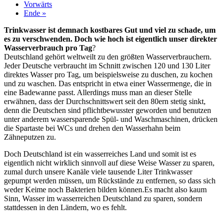
Vorwärts
Ende »
Trinkwasser ist demnach kostbares Gut und viel zu schade, um
es zu verschwenden. Doch wie hoch ist eigentlich unser direkter
Wasserverbrauch pro Tag
?
Deutschland gehört weltweilt zu den größten Wasserverbrauchern.
Jeder Deutsche verbraucht im Schnitt zwischen 120 und 130 Liter
direktes Wasser pro Tag, um beispielsweise zu duschen, zu kochen
und zu waschen. Das entspricht in etwa einer Wassermenge, die in
eine Badewanne passt. Allerdings muss man an dieser Stelle
erwähnen, dass der Durchschnittswert seit den 80ern stetig sinkt,
denn die Deutschen sind pflichtbewusster geworden und benutzen
unter anderem wassersparende Spül- und Waschmaschinen, drücken
die Spartaste bei WCs und drehen den Wasserhahn beim
Zähneputzen zu.
Doch Deutschland ist ein wasserreiches Land und somit ist es
eigentlich nicht wirklich sinnvoll auf diese Weise Wasser zu sparen,
zumal durch unsere Kanäle viele tausende Liter Trinkwasser
gepumpt werden müssen, um Rückstände zu entfernen, so dass sich
weder Keime noch Bakterien bilden können.Es macht also kaum
Sinn, Wasser im wasserreichen Deutschland zu sparen, sondern
stattdessen in den Ländern, wo es fehlt.