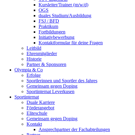
Kursleiter/Trainer (m/w/d)
OGS
duales Studium/Ausbildung
FSJ / BFD
Praktikum
Fortbildungen
Initiativbewerbung
Kontaktformular für deine Fragen
Leitbild
Ehrenmitglieder
Historie
Partner & Sponsoren
Olympia & Co
Erfolge
Sportlerinnen und Sportler des Jahres
Gemeinsam gegen Doping
Sportinternat Leverkusen
Sportinternat
Duale Karriere
Förderangebot
Eliteschule
Gemeinsam gegen Doping
Kontakt
Ansprechpartner der Fachabteilungen
Partner