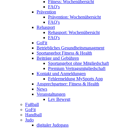
Fitness: Wochenübersicht
FAQ's
Prävention
Prävention: Wochenübersicht
FAQ's
Rehasport
Rehasport: Wochenübersicht
FAQ's
GoFit
Betriebliches Gesundheitsmanagment
Sportangebot Fitness & Health
Beiträge und Gebühren
Sportangebot ohne Mitgliedschaft
Premium Vertragsmitgliedschaft
Kontakt und Anmeldungen
Fehlermeldung MySports App
Ansprechpartner: Fitness & Health
News
Veranstaltungen
Lev Bewegt
Fußball
GoFit
Handball
Judo
digitaler Judopass