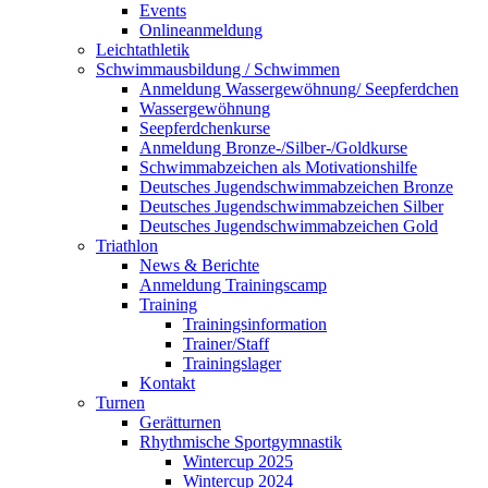
Events
Onlineanmeldung
Leichtathletik
Schwimmausbildung / Schwimmen
Anmeldung Wassergewöhnung/ Seepferdchen
Wassergewöhnung
Seepferdchenkurse
Anmeldung Bronze-/Silber-/Goldkurse
Schwimmabzeichen als Motivationshilfe
Deutsches Jugendschwimmabzeichen Bronze
Deutsches Jugendschwimmabzeichen Silber
Deutsches Jugendschwimmabzeichen Gold
Triathlon
News & Berichte
Anmeldung Trainingscamp
Training
Trainingsinformation
Trainer/Staff
Trainingslager
Kontakt
Turnen
Gerätturnen
Rhythmische Sportgymnastik
Wintercup 2025
Wintercup 2024