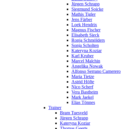
Jürgen Schrapp
Siegmund Soicke
Mathis Tigler
Jens Färber
Loek Hendrix
Magnus Fischer
Elisabeth Sieck
Ronja Schmölders
Sonja Scholten
Kateryna Koziar
Karl Kruber
Marcel Malchin
Angelika Nowak
Alfonso Serrano Carnerero
Maria Tietze
Astrid Höfte
Nico Scherf
Vera Bastheim
Mark Jaekel
Elias Tönnes
Trainer
Bram Tuesveld
Jürgen Schrapp
Kateryna Koziar
Thomas Geerts