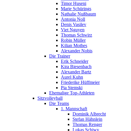
Timor Huseni
Marie Schürings
Nathalie Nußbaum
Antonia Noll
Denis Vasilev
Viet Nguyen
Thomas Schwirz
Robin Müller
Kilian Mothes
Alexander Nobis
Die Trainer
Erik Schneider
Kira Biesenbach
Alexander Bartz
Aurel Kuhn
Friederike Hüffmeier
Pia Stemski
Ehemalige Top-Athleten
Sitzvolleyball
Die Teams
1. Mannschaft
Dominik Albrecht
Stefan Hähnlein
Thomas Renger
Lukas Schiwy