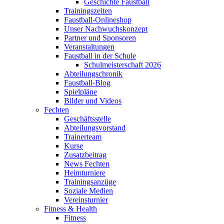
Geschichte Faustball
Trainingszeiten
Faustball-Onlineshop
Unser Nachwuchskonzept
Partner und Sponsoren
Veranstaltungen
Faustball in der Schule
Schulmeisterschaft 2026
Abteilungschronik
Faustball-Blog
Spielpläne
Bilder und Videos
Fechten
Geschäftsstelle
Abteilungsvorstand
Trainerteam
Kurse
Zusatzbeitrag
News Fechten
Heimturniere
Trainingsanzüge
Soziale Medien
Vereinsturnier
Fitness & Health
Fitness