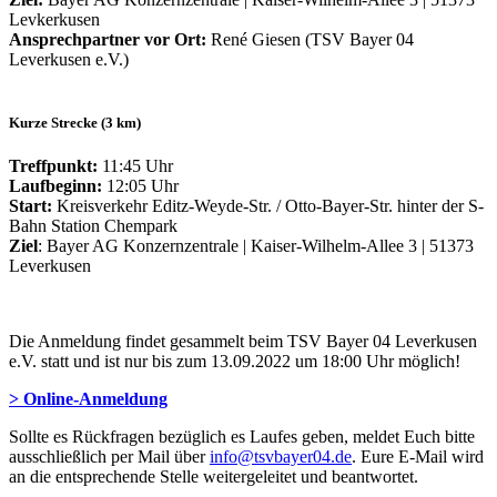
Levkerkusen
Ansprechpartner vor Ort:
René Giesen (TSV Bayer 04
Leverkusen e.V.)
Kurze Strecke (3 km)
Treffpunkt:
11:45 Uhr
Laufbeginn:
12:05 Uhr
Start:
Kreisverkehr Editz-Weyde-Str. / Otto-Bayer-Str. hinter der S-
Bahn Station Chempark
Ziel
: Bayer AG Konzernzentrale | Kaiser-Wilhelm-Allee 3 | 51373
Leverkusen
Die Anmeldung findet gesammelt beim TSV Bayer 04 Leverkusen
e.V. statt und ist nur bis zum 13.09.2022 um 18:00 Uhr möglich!
> Online-Anmeldung
Sollte es Rückfragen bezüglich es Laufes geben, meldet Euch bitte
ausschließlich per Mail über
info@tsvbayer04.de
. Eure E-Mail wird
an die entsprechende Stelle weitergeleitet und beantwortet.