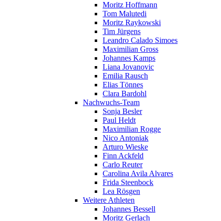
Moritz Hoffmann
Tom Malutedi
Moritz Raykowski
Tim Jürgens
Leandro Calado Simoes
Maximilian Gross
Johannes Kamps
Liana Jovanovic
Emilia Rausch
Elias Tönnes
Clara Bardohl
Nachwuchs-Team
Sonja Besler
Paul Heldt
Maximilian Rogge
Nico Antoniak
Arturo Wieske
Finn Ackfeld
Carlo Reuter
Carolina Avila Alvares
Frida Steenbock
Lea Rösgen
Weitere Athleten
Johannes Bessell
Moritz Gerlach