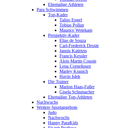
Ehemalige Athleten
Para Schwimmen
Top-Kader
Taliso Engel
Tobias Pollap
Maurice Wetekam
Perspektiv-Kader
Elias de Souza
Carl-Frederick Droste
Jannis Katirtzis
Francis Kessler
Alois Martin Cousin
Lena Cornelissen
Marley Kranich
Havin Islek
Die Trainer
Marion Haas-Faller
Gisela Schumacher
Ehemalige Top-Athleten
Nachwuchs
Weitere Sportangebote
Judo
Nachwuchs
Happy ParaKids
Fit mit Prothese