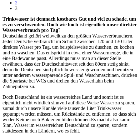
2
3
Trinkwasser ist demnach kostbares Gut und viel zu schade, um
es zu verschwenden. Doch wie hoch ist eigentlich unser direkter
Wasserverbrauch pro Tag
?
Deutschland gehört weltweilt zu den größten Wasserverbrauchern.
Jeder Deutsche verbraucht im Schnitt zwischen 120 und 130 Liter
direktes Wasser pro Tag, um beispielsweise zu duschen, zu kochen
und zu waschen. Das entspricht in etwa einer Wassermenge, die in
eine Badewanne passt. Allerdings muss man an dieser Stelle
erwähnen, dass der Durchschnittswert seit den 80ern stetig sinkt,
denn die Deutschen sind pflichtbewusster geworden und benutzen
unter anderem wassersparende Spül- und Waschmaschinen, drücken
die Spartaste bei WCs und drehen den Wasserhahn beim
Zähneputzen zu.
Doch Deutschland ist ein wasserreiches Land und somit ist es
eigentlich nicht wirklich sinnvoll auf diese Weise Wasser zu sparen,
zumal durch unsere Kanäle viele tausende Liter Trinkwasser
gepumpt werden müssen, um Rückstände zu entfernen, so dass sich
weder Keime noch Bakterien bilden können.Es macht also kaum
Sinn, Wasser im wasserreichen Deutschland zu sparen, sondern
stattdessen in den Ländern, wo es fehlt.