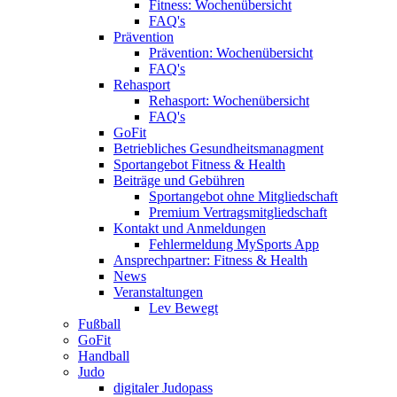
Fitness: Wochenübersicht
FAQ's
Prävention
Prävention: Wochenübersicht
FAQ's
Rehasport
Rehasport: Wochenübersicht
FAQ's
GoFit
Betriebliches Gesundheitsmanagment
Sportangebot Fitness & Health
Beiträge und Gebühren
Sportangebot ohne Mitgliedschaft
Premium Vertragsmitgliedschaft
Kontakt und Anmeldungen
Fehlermeldung MySports App
Ansprechpartner: Fitness & Health
News
Veranstaltungen
Lev Bewegt
Fußball
GoFit
Handball
Judo
digitaler Judopass