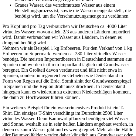
Graues Wasser, das verschmutztes Wasser aus einem
Herstellungsprozess ist, sowie die Wassermenge darstellt, die
benötigt wird, um die Verschmutzungsmenge zu verdünnen
Pro Kopf und pro Tag verbrauchen wir Deutschen ca. 4000 Liter
virtuelles Wasser, wovon allein 2/3 aus anderen Ländern importiert
wird. Damit verbrauchen wir Wasser aus Ländern, in denen es
dringend benötigt wird.
Nehmen wir als Beispiel 1 kg Erdbeeren. Für den Verkauf von 1 kg
Erdbeeren im Supermarkt werden ca. 280 Liter virtuelles Wasser
benötigt. Die meisten Importerdbeeren in Deutschland stammen aus
Spanien und werden in ihrem Importland täglich mit Grundwasser
beregnet. Ein Großteil davon verdunstet und fällt nicht etwa in
Spanien, sondern in regenreichen Gebieten wie Deutschland in
Form von Regen auf die Erde. Somit sinkt der Grundwasserspiegel
in Spanien und die Region droht auszutrocknen. In Deutschland
hingegen kann es wiederum zu extremen Niederschlägen kommen,
die dann zu Hochwasser führen können.
Ein weiteres Beispiel für ein wasserintensives Produkt ist ein T-
Shirt. Ein einziges T-Shirt verschlingt im Durschnitt 2500 Liter
virtuelles Wasser. Denn Baumwollpflanzen benötigen viel Wasser
und Sonne, weshalb sie in sehr heißen Ländern angebaut werden, in
denen es kaum Wasser gibt und es wenig regnet. Mehr als die Hälfte
aller Baumwollfelder werden daher künstlich aus Grundwasser oder