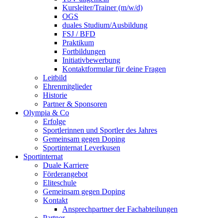
Kursleiter/Trainer (m/w/d)
OGS
duales Studium/Ausbildung
FSJ / BFD
Praktikum
Fortbildungen
Initiativbewerbung
Kontaktformular für deine Fragen
Leitbild
Ehrenmitglieder
Historie
Partner & Sponsoren
Olympia & Co
Erfolge
Sportlerinnen und Sportler des Jahres
Gemeinsam gegen Doping
Sportinternat Leverkusen
Sportinternat
Duale Karriere
Förderangebot
Eliteschule
Gemeinsam gegen Doping
Kontakt
Ansprechpartner der Fachabteilungen
Partner