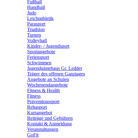
Fußball
Handball
Judo
Leichtathletik
Parasport
Triathlon
Turnen
Volleyball
Kinder- / Jugendsport
Sportangebote
Feriensport
Schwimmen
Jugendgästehaus Gr. Ledder
Träger des offenen Ganztages
Angebote an Schulen
Wochenendangebote
Fitness & Health
Fitness
Präventionssport
Rehasport
Kursangebot
Beiträge und Gebühren
Kontakt & Anmeldung
Veranstaltungen
GoFit