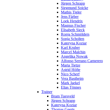
Jürgen Schrapp
Siegmund Soicke
Mathis Tigler
Jens Färber
Loek Hendrix
Magnus Fischer
Elisabeth Sieck
Ronja Schmölders
Sonja Scholten
Kateryna Koziar
Karl Kruber
Marcel Malchin
Angelika Nowak
Alfonso Serrano Carnerero
Maria Tietze
Astrid Höfte
Nico Scherf
Vera Bastheim
Mark Jaekel
Elias Tönnes
Trainer
Bram Tuesveld
Jürgen Schrapp
Kateryna Koziar
Thomas Geerts