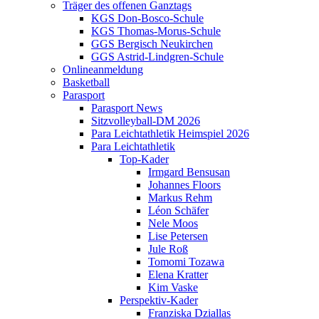
Träger des offenen Ganztags
KGS Don-Bosco-Schule
KGS Thomas-Morus-Schule
GGS Bergisch Neukirchen
GGS Astrid-Lindgren-Schule
Onlineanmeldung
Basketball
Parasport
Parasport News
Sitzvolleyball-DM 2026
Para Leichtathletik Heimspiel 2026
Para Leichtathletik
Top-Kader
Irmgard Bensusan
Johannes Floors
Markus Rehm
Léon Schäfer
Nele Moos
Lise Petersen
Jule Roß
Tomomi Tozawa
Elena Kratter
Kim Vaske
Perspektiv-Kader
Franziska Dziallas