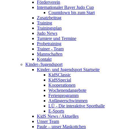
Förderverein
Internationaler Bayer Judo Cup
Countdown bis zum Start
Zusatzbeitrag
Training
Trainingsplan
Judo News
Turniere und Termine
Probetraining
Trainer - Team
Mannschaften
Kontakt
Kinder-/Jugendsport
Kinder- und Jugendsport Startseite
KidSClassic
KidSSpecial
Kooperationen
Wochenendangebote
Ferienprogramm
Anfängerschwimmen
LÜ - Die interaktive Sporthalle
E-Sports
KidS News / Aktuelles
Unser Team
Paule – unser Maskottchen