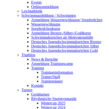
Events
Onlineanmeldung
Leichtathletik
Schwimmausbildung / Schwimmen
Anmeldung Wassergewöhnung/ Seepferdchen
Wassergewöhnung
Seepferdchenkurse
Anmeldung Bronze-/Silber-/Goldkurse
Schwimmabzeichen als Motivationshilfe
Deutsches Jugendschwimmabzeichen Bronze
Deutsches Jugendschwimmabzeichen Silber
Deutsches Jugendschwimmabzeichen Gold
Triathlon
News & Berichte
Anmeldung Trainingscamp
Training
Trainingsinformation
Trainer/Staff
Trainingslager
Kontakt
Turnen
Gerätturnen
Rhythmische Sportgymnastik
Wintercup 2025
Wintercup 2024