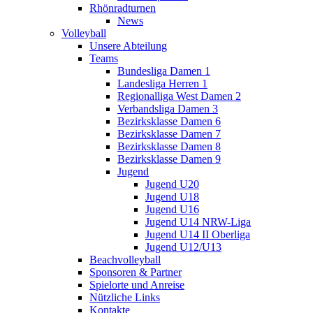
Rhönradturnen
News
Volleyball
Unsere Abteilung
Teams
Bundesliga Damen 1
Landesliga Herren 1
Regionalliga West Damen 2
Verbandsliga Damen 3
Bezirksklasse Damen 6
Bezirksklasse Damen 7
Bezirksklasse Damen 8
Bezirksklasse Damen 9
Jugend
Jugend U20
Jugend U18
Jugend U16
Jugend U14 NRW-Liga
Jugend U14 II Oberliga
Jugend U12/U13
Beachvolleyball
Sponsoren & Partner
Spielorte und Anreise
Nützliche Links
Kontakte