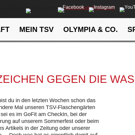
AFT
MEIN TSV
OLYMPIA & CO.
S
Ein Zeichen gegen die Wasse
eit
Klima- und Umweltschutz
 ZEICHEN GEGEN DIE WA
 bist du in den letzten Wochen schon das
andere Mal unseren TSV-Flaschengärten
sei es im GoFit am CheckIn, bei der
hrung auf unserem Sommerfest oder beim
s Artikels in der Zeitung oder unserer