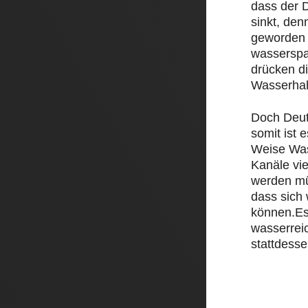
dass der D
sinkt, den
geworden 
wasserspa
drücken d
Wasserha
Doch Deut
somit ist e
Weise Was
Kanäle vi
werden mü
dass sich
können.Es
wasserrei
stattdesse