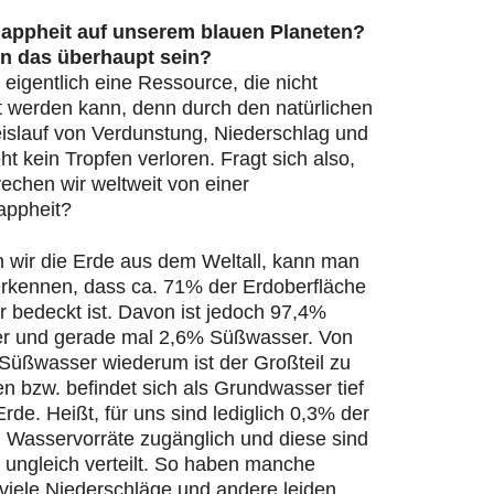
appheit auf unserem blauen Planeten?
n das überhaupt sein?
 eigentlich eine Ressource, die nicht
t werden kann, denn durch den natürlichen
islauf von Verdunstung, Niederschlag und
ht kein Tropfen verloren. Fragt sich also,
echen wir weltweit von einer
appheit?
n wir die Erde aus dem Weltall, kann man
 erkennen, dass ca. 71% der Erdoberfläche
 bedeckt ist. Davon ist jedoch 97,4%
r und gerade mal 2,6% Süßwasser. Von
Süßwasser wiederum ist der Großteil zu
en bzw. befindet sich als Grundwasser tief
Erde. Heißt, für uns sind lediglich 0,3% der
n Wasservorräte zugänglich und diese sind
 ungleich verteilt. So haben manche
viele Niederschläge und andere leiden