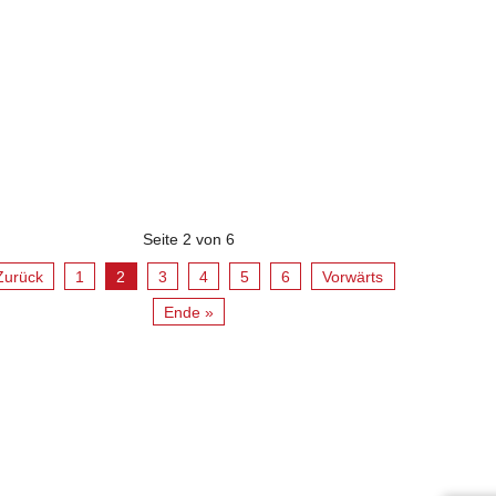
Seite 2 von 6
Zurück
1
2
3
4
5
6
Vorwärts
Ende »