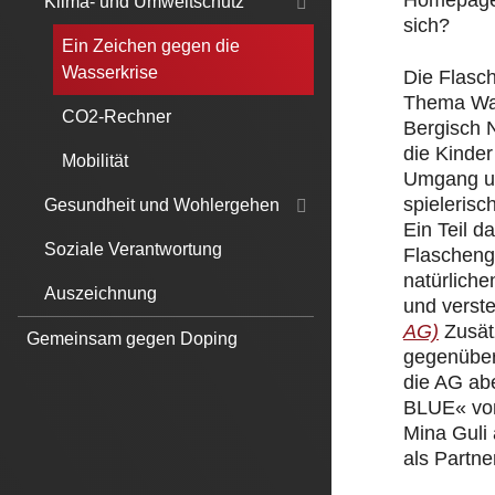
Homepage.
Klima- und Umweltschutz
sich?
Ein Zeichen gegen die
Wasserkrise
Die Flasc
Thema Was
CO2-Rechner
Bergisch 
die Kinde
Mobilität
Umgang un
spielerisc
Gesundheit und Wohlergehen
Ein Teil 
Soziale Verantwortung
Flascheng
natürliche
Auszeichnung
und verst
AG)
Zusät
Gemeinsam gegen Doping
gegenüber
die AG ab
BLUE« von
Mina Guli
als Partner