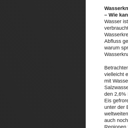
Wasserkn
– Wie kan
Wasser ist
verbrauch
Wasserkre
Abfluss ge
warum spr
Wasserkn
Betrachte
vielleicht
mit Wasser
Salzwasse
den 2,6% 
Eis gefror
unter der 
weltweite
auch noch
Regionen 