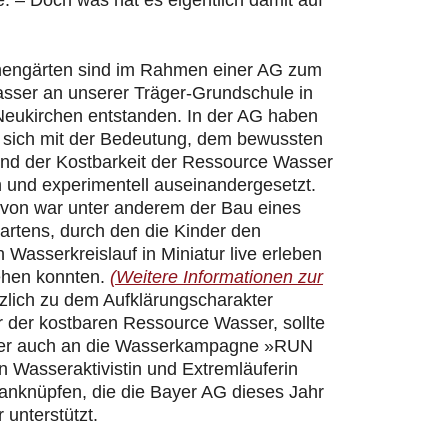
 – Doch was hat es eigentlich damit auf
hengärten sind im Rahmen einer AG zum
ser an unserer Träger-Grundschule in
Neukirchen entstanden. In der AG haben
r sich mit der Bedeutung, dem bewussten
d der Kostbarkeit der Ressource Wasser
h und experimentell auseinandergesetzt.
davon war unter anderem der Bau eines
artens, durch den die Kinder den
n Wasserkreislauf in Miniatur live erleben
ehen konnten.
(Weitere Informationen zur
zlich zu dem Aufklärungscharakter
 der kostbaren Ressource Wasser, sollte
er auch an die Wasserkampagne »RUN
 Wasseraktivistin und Extremläuferin
 anknüpfen, die die Bayer AG dieses Jahr
 unterstützt.