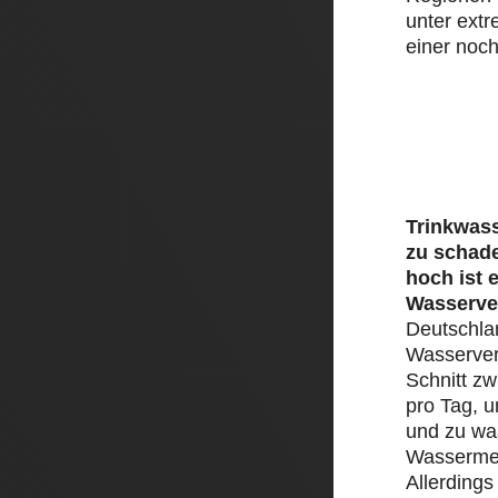
unter ext
einer noch
Trinkwass
zu schad
hoch ist 
Wasserve
Deutschlan
Wasserver
Schnitt zw
pro Tag, 
und zu was
Wassermen
Allerding