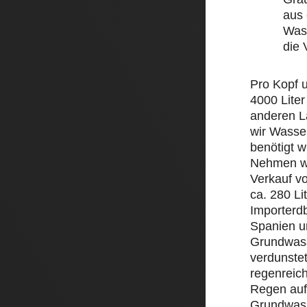
aus 
Wass
die
Pro Kopf 
4000 Liter
anderen L
wir Wasse
benötigt w
Nehmen wi
Verkauf v
ca. 280 Li
Importerd
Spanien un
Grundwass
verdunstet
regenreic
Regen auf 
Grundwass