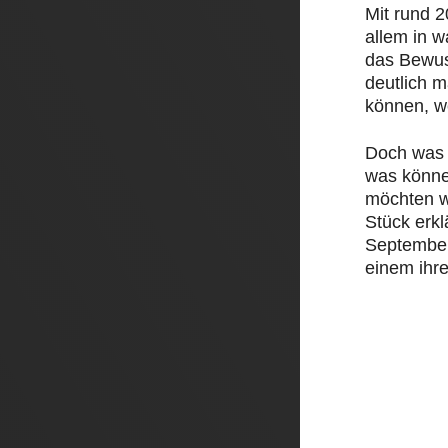
Mit rund 
allem in 
das Bewus
deutlich 
können, w
Doch was 
was könne
möchten w
Stück erk
September 
einem ihre