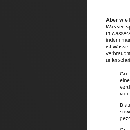
Aber wie
Wasser s
In wasser
indem man 
ist Wasser
verbraucht
unterschei
Grü
eine
ver
von
Bla
sow
gez
Gra