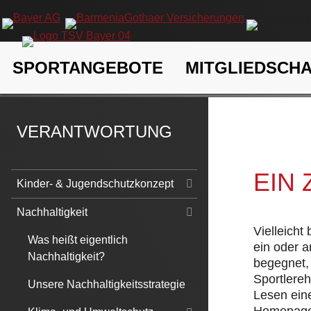
Navigation
SPORTANGEBOTE
MITGLIEDSCH
überspringen
TSV Bayer 04 Leverkusen e.V.
Verantwortung
Nachhaltigk
VERANTWORTUNG
EIN
Navigation
Kinder- & Jugendschutzkonzept
überspringen
Nachhaltigkeit
Vielleicht
Was heißt eigentlich
ein oder 
Nachhaltigkeit?
begegnet, 
Sportlere
Unsere Nachhaltigkeitsstrategie
Lesen eine