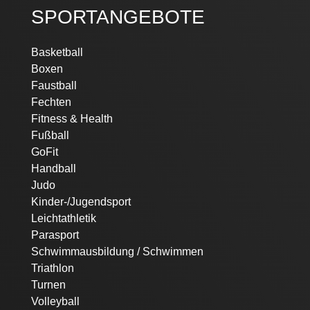
SPORTANGEBOTE
Navigation
Basketball
überspringen
Boxen
Faustball
Fechten
Fitness & Health
Fußball
GoFit
Handball
Judo
Kinder-/Jugendsport
Leichtathletik
Parasport
Schwimmausbildung / Schwimmen
Triathlon
Turnen
Volleyball