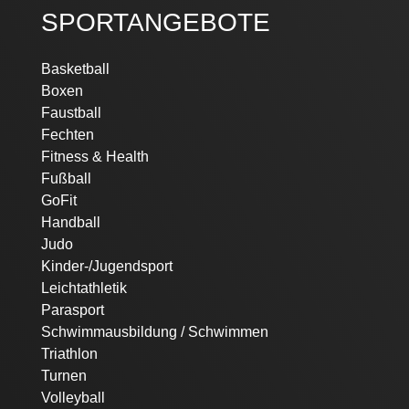
SPORTANGEBOTE
Navigation
Basketball
überspringen
Boxen
Faustball
Fechten
Fitness & Health
Fußball
GoFit
Handball
Judo
Kinder-/Jugendsport
Leichtathletik
Parasport
Schwimmausbildung / Schwimmen
Triathlon
Turnen
Volleyball