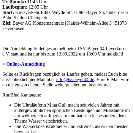
Treffpunkt:
11:45 Uhr
Laufbeginn:
12:05 Uhr
Start:
Kreisverkehr Editz-Weyde-Str. / Otto-Bayer-Str. hinter der S-
Bahn Station Chempark
Ziel
: Bayer AG Konzernzentrale | Kaiser-Wilhelm-Allee 3 | 51373
Leverkusen
Die Anmeldung findet gesammelt beim TSV Bayer 04 Leverkusen
e.V. statt und ist nur bis zum 13.09.2022 um 18:00 Uhr möglich!
> Online-Anmeldung
Sollte es Rückfragen bezüglich es Laufes geben, meldet Euch bitte
ausschließlich per Mail über
info@tsvbayer04.de
. Eure E-Mail wird
an die entsprechende Stelle weitergeleitet und beantwortet.
RunBlue Kampagne
Die Ultraläuferin Mina Guli macht seit vielen Jahren mit
außergewöhnlichen sportlichen Leistungen auf Missstände im
Umweltbereich aufmerksam und hat sich insbesondere dem
Thema Wasser verschrieben.
Die Wasserkrise ist aktueller und extremer, als es den meisten
bewusst ist: