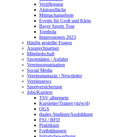
Verpflegung
Aktionsfläche
Mitmachangebote
Events für Groß und Klein
Bayer Sports Tour
Tombola
Impressionen 2023
Häufig gestellte Fragen
Ansprechpartner
Mitgliedschaft
Sportstätten / Anfahrt
Vereinsorganisation
Social Media
Vereinsmagazin / Newsletter
Vereinsnews
Sportversicherung
Jobs/Karriere
TSV allgemein
Kursleiter/Trainer (m/w/d)
OGS
duales Studium/Ausbildung
FSJ / BFD
Praktikum
Fortbildungen
Initiativbewerbung