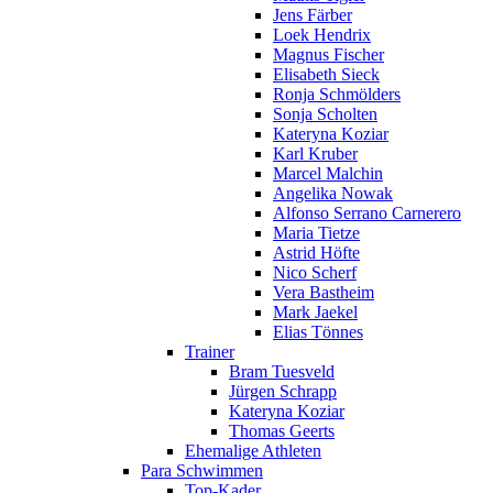
Jens Färber
Loek Hendrix
Magnus Fischer
Elisabeth Sieck
Ronja Schmölders
Sonja Scholten
Kateryna Koziar
Karl Kruber
Marcel Malchin
Angelika Nowak
Alfonso Serrano Carnerero
Maria Tietze
Astrid Höfte
Nico Scherf
Vera Bastheim
Mark Jaekel
Elias Tönnes
Trainer
Bram Tuesveld
Jürgen Schrapp
Kateryna Koziar
Thomas Geerts
Ehemalige Athleten
Para Schwimmen
Top-Kader