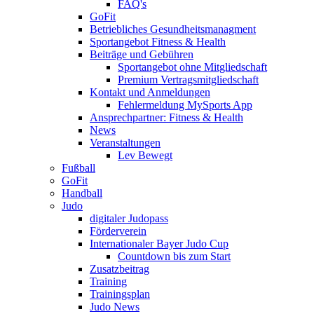
FAQ's
GoFit
Betriebliches Gesundheitsmanagment
Sportangebot Fitness & Health
Beiträge und Gebühren
Sportangebot ohne Mitgliedschaft
Premium Vertragsmitgliedschaft
Kontakt und Anmeldungen
Fehlermeldung MySports App
Ansprechpartner: Fitness & Health
News
Veranstaltungen
Lev Bewegt
Fußball
GoFit
Handball
Judo
digitaler Judopass
Förderverein
Internationaler Bayer Judo Cup
Countdown bis zum Start
Zusatzbeitrag
Training
Trainingsplan
Judo News