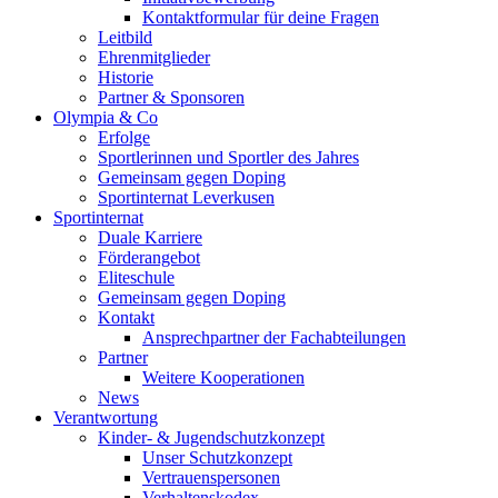
Kontaktformular für deine Fragen
Leitbild
Ehrenmitglieder
Historie
Partner & Sponsoren
Olympia & Co
Erfolge
Sportlerinnen und Sportler des Jahres
Gemeinsam gegen Doping
Sportinternat Leverkusen
Sportinternat
Duale Karriere
Förderangebot
Eliteschule
Gemeinsam gegen Doping
Kontakt
Ansprechpartner der Fachabteilungen
Partner
Weitere Kooperationen
News
Verantwortung
Kinder- & Jugendschutzkonzept
Unser Schutzkonzept
Vertrauenspersonen
Verhaltenskodex