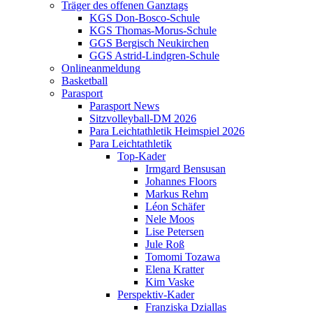
Träger des offenen Ganztags
KGS Don-Bosco-Schule
KGS Thomas-Morus-Schule
GGS Bergisch Neukirchen
GGS Astrid-Lindgren-Schule
Onlineanmeldung
Basketball
Parasport
Parasport News
Sitzvolleyball-DM 2026
Para Leichtathletik Heimspiel 2026
Para Leichtathletik
Top-Kader
Irmgard Bensusan
Johannes Floors
Markus Rehm
Léon Schäfer
Nele Moos
Lise Petersen
Jule Roß
Tomomi Tozawa
Elena Kratter
Kim Vaske
Perspektiv-Kader
Franziska Dziallas