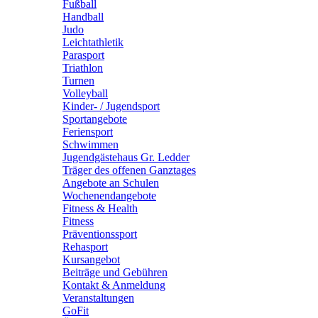
Fußball
Handball
Judo
Leichtathletik
Parasport
Triathlon
Turnen
Volleyball
Kinder- / Jugendsport
Sportangebote
Feriensport
Schwimmen
Jugendgästehaus Gr. Ledder
Träger des offenen Ganztages
Angebote an Schulen
Wochenendangebote
Fitness & Health
Fitness
Präventionssport
Rehasport
Kursangebot
Beiträge und Gebühren
Kontakt & Anmeldung
Veranstaltungen
GoFit