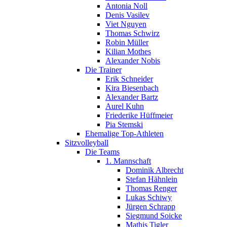
Antonia Noll
Denis Vasilev
Viet Nguyen
Thomas Schwirz
Robin Müller
Kilian Mothes
Alexander Nobis
Die Trainer
Erik Schneider
Kira Biesenbach
Alexander Bartz
Aurel Kuhn
Friederike Hüffmeier
Pia Stemski
Ehemalige Top-Athleten
Sitzvolleyball
Die Teams
1. Mannschaft
Dominik Albrecht
Stefan Hähnlein
Thomas Renger
Lukas Schiwy
Jürgen Schrapp
Siegmund Soicke
Mathis Tigler