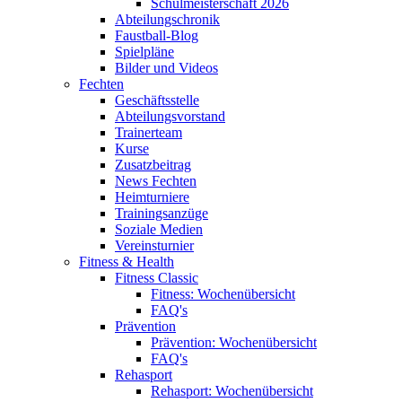
Schulmeisterschaft 2026
Abteilungschronik
Faustball-Blog
Spielpläne
Bilder und Videos
Fechten
Geschäftsstelle
Abteilungsvorstand
Trainerteam
Kurse
Zusatzbeitrag
News Fechten
Heimturniere
Trainingsanzüge
Soziale Medien
Vereinsturnier
Fitness & Health
Fitness Classic
Fitness: Wochenübersicht
FAQ's
Prävention
Prävention: Wochenübersicht
FAQ's
Rehasport
Rehasport: Wochenübersicht