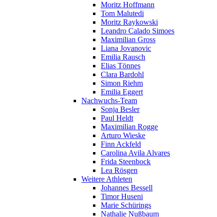
Moritz Hoffmann
Tom Malutedi
Moritz Raykowski
Leandro Calado Simoes
Maximilian Gross
Liana Jovanovic
Emilia Rausch
Elias Tönnes
Clara Bardohl
Simon Riehm
Emilia Eggert
Nachwuchs-Team
Sonja Besler
Paul Heldt
Maximilian Rogge
Arturo Wieske
Finn Ackfeld
Carolina Avila Alvares
Frida Steenbock
Lea Rösgen
Weitere Athleten
Johannes Bessell
Timor Huseni
Marie Schürings
Nathalie Nußbaum