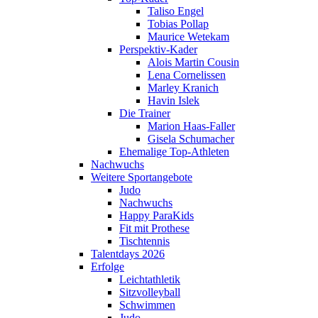
Taliso Engel
Tobias Pollap
Maurice Wetekam
Perspektiv-Kader
Alois Martin Cousin
Lena Cornelissen
Marley Kranich
Havin Islek
Die Trainer
Marion Haas-Faller
Gisela Schumacher
Ehemalige Top-Athleten
Nachwuchs
Weitere Sportangebote
Judo
Nachwuchs
Happy ParaKids
Fit mit Prothese
Tischtennis
Talentdays 2026
Erfolge
Leichtathletik
Sitzvolleyball
Schwimmen
Judo