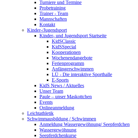
Turniere und Termine
Probetraining
Trainer - Team
Mannschaften
Kontakt
Kinder-/Jugendsport
Kinder- und Jugendsport Startseite
KidSClassic
KidSSpecial
Kooperationen
Wochenendangebote
Ferienprogramm
Anfängerschwimmen
LÜ - Die interaktive Sporthalle
E-Sports
KidS News / Aktuelles
Unser Team
Paule – unser Maskottchen
Events
Onlineanmeldung
Leichtathletik
Schwimmausbildung / Schwimmen
Anmeldung Wassergewöhnung/ Seepferdchen
Wassergewöhnung
Seepferdchenkurse