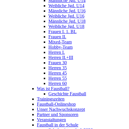
Männliche Jgd. U14
Weibliche Jgd. U14
Männliche Jgd. U16
Weibliche Jgd. U16
Männliche Jgd. U18
Weibliche Jgd. U18
Frauen I. 1. BL
Frauen II.
Mixed-Team
Hobby-Team
Herren I.
Herren II.+III
Frauen 30
Herren 35
Herren 45
Herren 55
Herren 60
Was ist Faustball?
Geschichte Faustball
Trainingszeiten
Faustball-Onlineshop
Unser Nachwuchskonzept
Partner und Sponsoren
Veranstaltungen
Faustball in der Schule