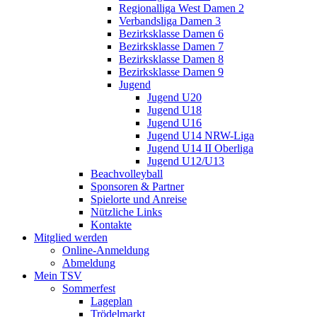
Regionalliga West Damen 2
Verbandsliga Damen 3
Bezirksklasse Damen 6
Bezirksklasse Damen 7
Bezirksklasse Damen 8
Bezirksklasse Damen 9
Jugend
Jugend U20
Jugend U18
Jugend U16
Jugend U14 NRW-Liga
Jugend U14 II Oberliga
Jugend U12/U13
Beachvolleyball
Sponsoren & Partner
Spielorte und Anreise
Nützliche Links
Kontakte
Mitglied werden
Online-Anmeldung
Abmeldung
Mein TSV
Sommerfest
Lageplan
Trödelmarkt