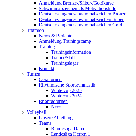
Anmeldung Bronze-/Silber-/Goldkurse
Schwimmabzeichen als Motivationshilfe
Deutsches Jugendschwimmabzeichen Bronze
Deutsches Jugendschwimmabzeichen Silber
Deutsches Jugendschwimmabzeichen Gold
Triathlon
News & Berichte
Anmeldung Trainingscamp
Training
Trainingsinformation
Trainer/Staff
Trainingslager
Kontakt
Turnen
Gerätturnen
Rhythmische Sportgymnastik
Wintercup 2025
Wintercup 2024
Rhönradturnen
News
Volleyball
Unsere Abteilung
Teams
Bundesliga Damen 1
Landesliga Herren 1