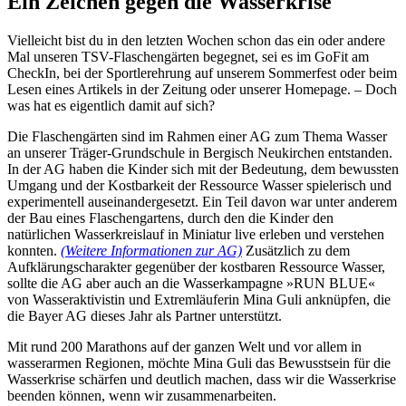
Ein Zeichen gegen die Wasserkrise
Vielleicht bist du in den letzten Wochen schon das ein oder andere
Mal unseren TSV-Flaschengärten begegnet, sei es im GoFit am
CheckIn, bei der Sportlerehrung auf unserem Sommerfest oder beim
Lesen eines Artikels in der Zeitung oder unserer Homepage. – Doch
was hat es eigentlich damit auf sich?
Die Flaschengärten sind im Rahmen einer AG zum Thema Wasser
an unserer Träger-Grundschule in Bergisch Neukirchen entstanden.
In der AG haben die Kinder sich mit der Bedeutung, dem bewussten
Umgang und der Kostbarkeit der Ressource Wasser spielerisch und
experimentell auseinandergesetzt. Ein Teil davon war unter anderem
der Bau eines Flaschengartens, durch den die Kinder den
natürlichen Wasserkreislauf in Miniatur live erleben und verstehen
konnten.
(Weitere Informationen zur AG)
Zusätzlich zu dem
Aufklärungscharakter gegenüber der kostbaren Ressource Wasser,
sollte die AG aber auch an die Wasserkampagne »RUN BLUE«
von Wasseraktivistin und Extremläuferin Mina Guli anknüpfen, die
die Bayer AG dieses Jahr als Partner unterstützt.
Mit rund 200 Marathons auf der ganzen Welt und vor allem in
wasserarmen Regionen, möchte Mina Guli das Bewusstsein für die
Wasserkrise schärfen und deutlich machen, dass wir die Wasserkrise
beenden können, wenn wir zusammenarbeiten.