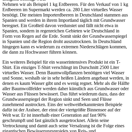
Nehmen wir als Beispiel 1 kg Erdbeeren. Für den Verkauf von 1 kg
Erdbeeren im Supermarkt werden ca. 280 Liter virtuelles Wasser
benötigt. Die meisten Importerdbeeren in Deutschland stammen aus
Spanien und werden in ihrem Importland täglich mit Grundwasser
beregnet. Ein Großteil davon verdunstet und fällt nicht etwa in
Spanien, sondern in regenreichen Gebieten wie Deutschland in
Form von Regen auf die Erde. Somit sinkt der Grundwasserspiegel
in Spanien und die Region droht auszutrocknen. In Deutschland
hingegen kann es wiederum zu extremen Niederschlägen kommen,
die dann zu Hochwasser führen können.
Ein weiteres Beispiel für ein wasserintensives Produkt ist ein T-
Shirt. Ein einziges T-Shirt verschlingt im Durschnitt 2500 Liter
virtuelles Wasser. Denn Baumwollpflanzen benötigen viel Wasser
und Sonne, weshalb sie in sehr heißen Ländern angebaut werden, in
denen es kaum Wasser gibt und es wenig regnet. Mehr als die Hälfte
aller Baumwollfelder werden daher künstlich aus Grundwasser oder
Wasser aus Flüssen bewässert. Das führt wiederum dazu, dass der
Grundwasserspiegel der Region sinkt und Seen und Flüsse
zunehmend austrocken. Eins der weltweitbekanntesten Beispiele
dafür ist der Aralsee, der einst der viertgrößte Binnensee auf der
Welt war. Er ist innerhalb einer Generation auf fast 90%
geschrumpft und fast gänzlich ausgetrocknet. Allein seine
Vertrocknung und damit auch seine Versalzung ist die Folge eines
gigantischen Bewässerungsprojekts von Reis- und