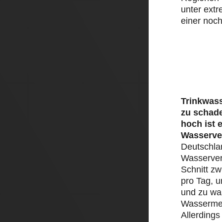
unter ext
einer noch
Trinkwass
zu schad
hoch ist 
Wasserve
Deutschlan
Wasserver
Schnitt zw
pro Tag, 
und zu was
Wassermen
Allerding