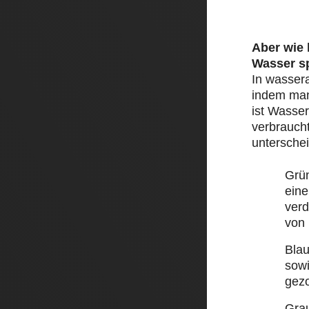
Aber wie
Wasser s
In wasser
indem man 
ist Wasser
verbraucht
unterschei
Grü
eine
ver
von
Bla
sow
gez
Gra