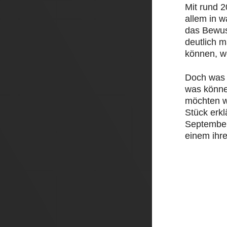
Mit rund 
allem in 
das Bewus
deutlich 
können, w
Doch was 
was könne
möchten w
Stück erk
September 
einem ihre