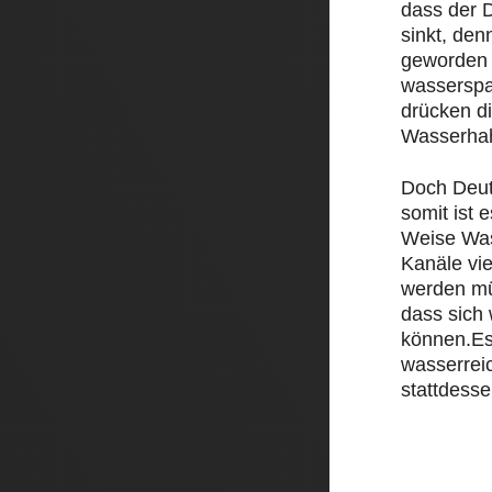
dass der D
sinkt, den
geworden 
wasserspa
drücken d
Wasserha
Doch Deut
somit ist e
Weise Was
Kanäle vi
werden mü
dass sich
können.Es
wasserrei
stattdesse