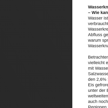
Wasserkn
– Wie kan
Wasser ist
verbrauch
Wasserkre
Abfluss ge
warum spr
Wasserkn
Betrachte
vielleicht
mit Wasser
Salzwasse
den 2,6% 
Eis gefror
unter der 
weltweite
auch noch
Regionen 