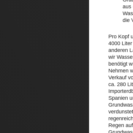
aus 
Wass
die
Pro Kopf 
4000 Liter
anderen L
wir Wasse
benötigt w
Nehmen wi
Verkauf v
ca. 280 Li
Importerd
Spanien un
Grundwass
verdunstet
regenreic
Regen auf 
Grundwass