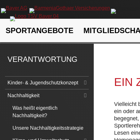
Navigation
SPORTANGEBOTE
MITGLIEDSCH
überspringen
TSV Bayer 04 Leverkusen e.V.
Verantwortung
Nachhaltigk
VERANTWORTUNG
EIN
Navigation
Kinder- & Jugendschutzkonzept
überspringen
Nachhaltigkeit
Vielleicht
Was heißt eigentlich
ein oder 
Nachhaltigkeit?
begegnet, 
Sportlere
Unsere Nachhaltigkeitsstrategie
Lesen eine