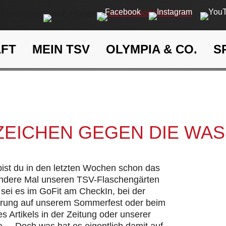
AFT
MEIN TSV
OLYMPIA & CO.
S
Ein Zeichen gegen die Wasse
eit
Klima- und Umweltschutz
 ZEICHEN GEGEN DIE WA
 bist du in den letzten Wochen schon das
andere Mal unseren TSV-Flaschengärten
sei es im GoFit am CheckIn, bei der
hrung auf unserem Sommerfest oder beim
s Artikels in der Zeitung oder unserer