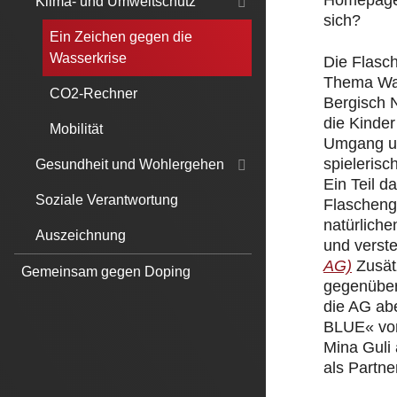
Homepage.
Klima- und Umweltschutz
sich?
Ein Zeichen gegen die
Wasserkrise
Die Flasc
Thema Was
CO2-Rechner
Bergisch 
die Kinde
Mobilität
Umgang un
spielerisc
Gesundheit und Wohlergehen
Ein Teil 
Soziale Verantwortung
Flascheng
natürliche
Auszeichnung
und verst
AG)
Zusät
Gemeinsam gegen Doping
gegenüber
die AG ab
BLUE« von
Mina Guli
als Partner