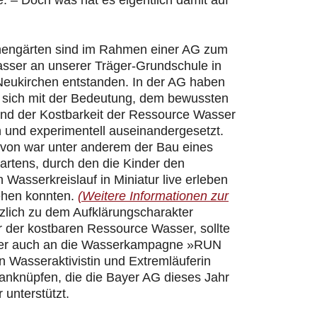
 – Doch was hat es eigentlich damit auf
hengärten sind im Rahmen einer AG zum
ser an unserer Träger-Grundschule in
Neukirchen entstanden. In der AG haben
r sich mit der Bedeutung, dem bewussten
d der Kostbarkeit der Ressource Wasser
h und experimentell auseinandergesetzt.
davon war unter anderem der Bau eines
artens, durch den die Kinder den
n Wasserkreislauf in Miniatur live erleben
ehen konnten.
(Weitere Informationen zur
zlich zu dem Aufklärungscharakter
 der kostbaren Ressource Wasser, sollte
er auch an die Wasserkampagne »RUN
 Wasseraktivistin und Extremläuferin
 anknüpfen, die die Bayer AG dieses Jahr
 unterstützt.