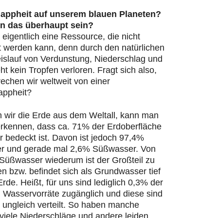
appheit auf unserem blauen Planeten?
n das überhaupt sein?
 eigentlich eine Ressource, die nicht
t werden kann, denn durch den natürlichen
islauf von Verdunstung, Niederschlag und
ht kein Tropfen verloren. Fragt sich also,
echen wir weltweit von einer
appheit?
n wir die Erde aus dem Weltall, kann man
 erkennen, dass ca. 71% der Erdoberfläche
 bedeckt ist. Davon ist jedoch 97,4%
r und gerade mal 2,6% Süßwasser. Von
Süßwasser wiederum ist der Großteil zu
en bzw. befindet sich als Grundwasser tief
Erde. Heißt, für uns sind lediglich 0,3% der
n Wasservorräte zugänglich und diese sind
 ungleich verteilt. So haben manche
viele Niederschläge und andere leiden