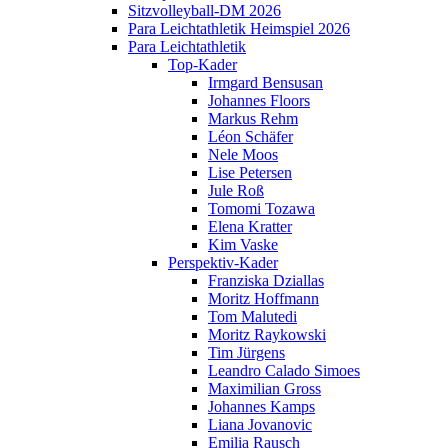
Sitzvolleyball-DM 2026
Para Leichtathletik Heimspiel 2026
Para Leichtathletik
Top-Kader
Irmgard Bensusan
Johannes Floors
Markus Rehm
Léon Schäfer
Nele Moos
Lise Petersen
Jule Roß
Tomomi Tozawa
Elena Kratter
Kim Vaske
Perspektiv-Kader
Franziska Dziallas
Moritz Hoffmann
Tom Malutedi
Moritz Raykowski
Tim Jürgens
Leandro Calado Simoes
Maximilian Gross
Johannes Kamps
Liana Jovanovic
Emilia Rausch