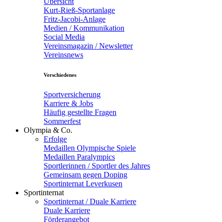
Übersicht
Kurt-Rieß-Sportanlage
Fritz-Jacobi-Anlage
Medien / Kommunikation
Social Media
Vereinsmagazin / Newsletter
Vereinsnews
Verschiedenes
Sportversicherung
Karriere & Jobs
Häufig gestellte Fragen
Sommerfest
Olympia & Co.
Erfolge
Medaillen Olympische Spiele
Medaillen Paralympics
Sportlerinnen / Sportler des Jahres
Gemeinsam gegen Doping
Sportinternat Leverkusen
Sportinternat
Sportinternat / Duale Karriere
Duale Karriere
Förderangebot