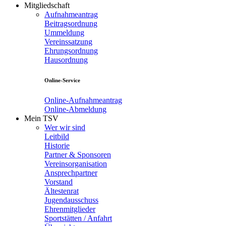
Mitgliedschaft
Aufnahmeantrag
Beitragsordnung
Ummeldung
Vereinssatzung
Ehrungsordnung
Hausordnung
Online-Service
Online-Aufnahmeantrag
Online-Abmeldung
Mein TSV
Wer wir sind
Leitbild
Historie
Partner & Sponsoren
Vereinsorganisation
Ansprechpartner
Vorstand
Ältestenrat
Jugendausschuss
Ehrenmitglieder
Sportstätten / Anfahrt