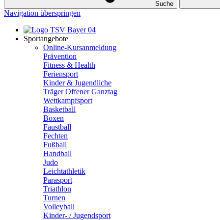
Suche
Navigation überspringen
Sportangebote
Online-Kursanmeldung
Prävention
Fitness & Health
Feriensport
Kinder & Jugendliche
Träger Offener Ganztag
Wettkampfsport
Basketball
Boxen
Faustball
Fechten
Fußball
Handball
Judo
Leichtathletik
Parasport
Triathlon
Turnen
Volleyball
Kinder- / Jugendsport