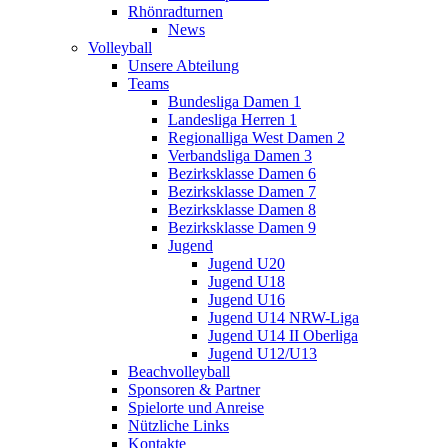
Rhönradturnen
News
Volleyball
Unsere Abteilung
Teams
Bundesliga Damen 1
Landesliga Herren 1
Regionalliga West Damen 2
Verbandsliga Damen 3
Bezirksklasse Damen 6
Bezirksklasse Damen 7
Bezirksklasse Damen 8
Bezirksklasse Damen 9
Jugend
Jugend U20
Jugend U18
Jugend U16
Jugend U14 NRW-Liga
Jugend U14 II Oberliga
Jugend U12/U13
Beachvolleyball
Sponsoren & Partner
Spielorte und Anreise
Nützliche Links
Kontakte