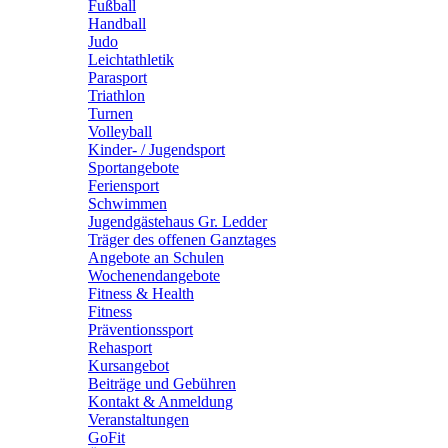
Fußball
Handball
Judo
Leichtathletik
Parasport
Triathlon
Turnen
Volleyball
Kinder- / Jugendsport
Sportangebote
Feriensport
Schwimmen
Jugendgästehaus Gr. Ledder
Träger des offenen Ganztages
Angebote an Schulen
Wochenendangebote
Fitness & Health
Fitness
Präventionssport
Rehasport
Kursangebot
Beiträge und Gebühren
Kontakt & Anmeldung
Veranstaltungen
GoFit