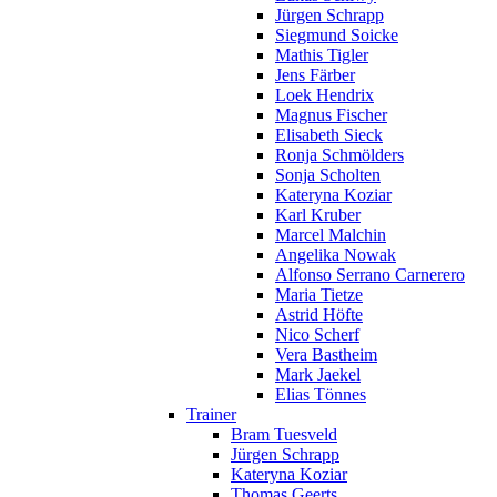
Jürgen Schrapp
Siegmund Soicke
Mathis Tigler
Jens Färber
Loek Hendrix
Magnus Fischer
Elisabeth Sieck
Ronja Schmölders
Sonja Scholten
Kateryna Koziar
Karl Kruber
Marcel Malchin
Angelika Nowak
Alfonso Serrano Carnerero
Maria Tietze
Astrid Höfte
Nico Scherf
Vera Bastheim
Mark Jaekel
Elias Tönnes
Trainer
Bram Tuesveld
Jürgen Schrapp
Kateryna Koziar
Thomas Geerts