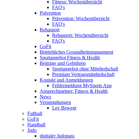
Fitness: Wochenübersicht
FAQ's
Prävention
Prävention: Wochenübersicht
FAQ's
Rehasport
Rehasport: Wochenübersicht
FAQ's
GoFit
Betriebliches Gesundheitsmanagment
Sportangebot Fitness & Health
Beiträge und Gebühren
Sportangebot ohne Mitgliedschaft
Premium Vertragsmitgliedschaft
Kontakt und Anmeldungen
Fehlermeldung MySports App
Ansprechpartner: Fitness & Health
News
Veranstaltungen
Lev Bewegt
Fußball
GoFit
Handball
Judo
digitaler Judopass