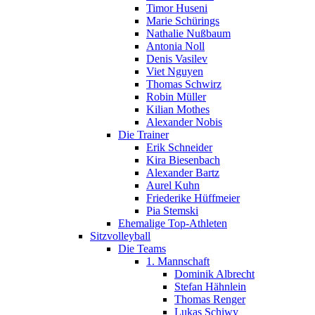
Timor Huseni
Marie Schürings
Nathalie Nußbaum
Antonia Noll
Denis Vasilev
Viet Nguyen
Thomas Schwirz
Robin Müller
Kilian Mothes
Alexander Nobis
Die Trainer
Erik Schneider
Kira Biesenbach
Alexander Bartz
Aurel Kuhn
Friederike Hüffmeier
Pia Stemski
Ehemalige Top-Athleten
Sitzvolleyball
Die Teams
1. Mannschaft
Dominik Albrecht
Stefan Hähnlein
Thomas Renger
Lukas Schiwy