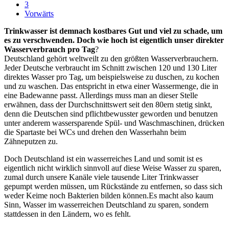
3
Vorwärts
Trinkwasser ist demnach kostbares Gut und viel zu schade, um
es zu verschwenden. Doch wie hoch ist eigentlich unser direkter
Wasserverbrauch pro Tag
?
Deutschland gehört weltweilt zu den größten Wasserverbrauchern.
Jeder Deutsche verbraucht im Schnitt zwischen 120 und 130 Liter
direktes Wasser pro Tag, um beispielsweise zu duschen, zu kochen
und zu waschen. Das entspricht in etwa einer Wassermenge, die in
eine Badewanne passt. Allerdings muss man an dieser Stelle
erwähnen, dass der Durchschnittswert seit den 80ern stetig sinkt,
denn die Deutschen sind pflichtbewusster geworden und benutzen
unter anderem wassersparende Spül- und Waschmaschinen, drücken
die Spartaste bei WCs und drehen den Wasserhahn beim
Zähneputzen zu.
Doch Deutschland ist ein wasserreiches Land und somit ist es
eigentlich nicht wirklich sinnvoll auf diese Weise Wasser zu sparen,
zumal durch unsere Kanäle viele tausende Liter Trinkwasser
gepumpt werden müssen, um Rückstände zu entfernen, so dass sich
weder Keime noch Bakterien bilden können.Es macht also kaum
Sinn, Wasser im wasserreichen Deutschland zu sparen, sondern
stattdessen in den Ländern, wo es fehlt.