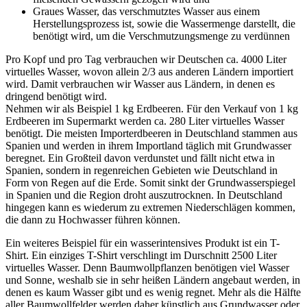
Graues Wasser, das verschmutztes Wasser aus einem
Herstellungsprozess ist, sowie die Wassermenge darstellt, die
benötigt wird, um die Verschmutzungsmenge zu verdünnen
Pro Kopf und pro Tag verbrauchen wir Deutschen ca. 4000 Liter
virtuelles Wasser, wovon allein 2/3 aus anderen Ländern importiert
wird. Damit verbrauchen wir Wasser aus Ländern, in denen es
dringend benötigt wird.
Nehmen wir als Beispiel 1 kg Erdbeeren. Für den Verkauf von 1 kg
Erdbeeren im Supermarkt werden ca. 280 Liter virtuelles Wasser
benötigt. Die meisten Importerdbeeren in Deutschland stammen aus
Spanien und werden in ihrem Importland täglich mit Grundwasser
beregnet. Ein Großteil davon verdunstet und fällt nicht etwa in
Spanien, sondern in regenreichen Gebieten wie Deutschland in
Form von Regen auf die Erde. Somit sinkt der Grundwasserspiegel
in Spanien und die Region droht auszutrocknen. In Deutschland
hingegen kann es wiederum zu extremen Niederschlägen kommen,
die dann zu Hochwasser führen können.
Ein weiteres Beispiel für ein wasserintensives Produkt ist ein T-
Shirt. Ein einziges T-Shirt verschlingt im Durschnitt 2500 Liter
virtuelles Wasser. Denn Baumwollpflanzen benötigen viel Wasser
und Sonne, weshalb sie in sehr heißen Ländern angebaut werden, in
denen es kaum Wasser gibt und es wenig regnet. Mehr als die Hälfte
aller Baumwollfelder werden daher künstlich aus Grundwasser oder