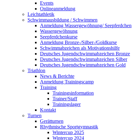
Events
Onlineanmeldung
Leichtathletik
Schwimmausbildung / Schwimmen
Anmeldung Wassergewöhnung/ Seepferdchen
Wassergewöhnung
Seepferdchenkurse
Anmeldung Bronze-/Silber-/Goldkurse
Schwimmabzeichen als Motivationshilfe
Deutsches Jugendschwimmabzeichen Bronze
Deutsches Jugendschwimmabzeichen Silber
Deutsches Jugendschwimmabzeichen Gold
Triathlon
News & Berichte
Anmeldung Trainingscamp
Training
Trainingsinformation
Trainer/Staff
Trainingslager
Kontakt
Turnen
Gerätturnen
Rhythmische Sportgymnastik
Wintercup 2025
Wintercup 2024