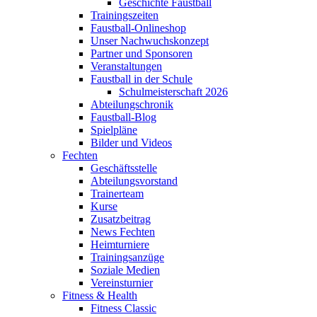
Geschichte Faustball
Trainingszeiten
Faustball-Onlineshop
Unser Nachwuchskonzept
Partner und Sponsoren
Veranstaltungen
Faustball in der Schule
Schulmeisterschaft 2026
Abteilungschronik
Faustball-Blog
Spielpläne
Bilder und Videos
Fechten
Geschäftsstelle
Abteilungsvorstand
Trainerteam
Kurse
Zusatzbeitrag
News Fechten
Heimturniere
Trainingsanzüge
Soziale Medien
Vereinsturnier
Fitness & Health
Fitness Classic