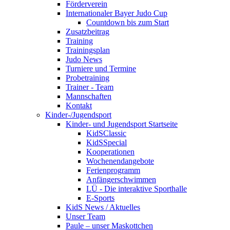
Förderverein
Internationaler Bayer Judo Cup
Countdown bis zum Start
Zusatzbeitrag
Training
Trainingsplan
Judo News
Turniere und Termine
Probetraining
Trainer - Team
Mannschaften
Kontakt
Kinder-/Jugendsport
Kinder- und Jugendsport Startseite
KidSClassic
KidSSpecial
Kooperationen
Wochenendangebote
Ferienprogramm
Anfängerschwimmen
LÜ - Die interaktive Sporthalle
E-Sports
KidS News / Aktuelles
Unser Team
Paule – unser Maskottchen