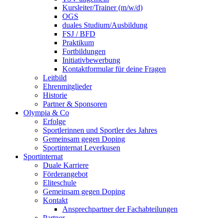
Kursleiter/Trainer (m/w/d)
OGS
duales Studium/Ausbildung
FSJ / BFD
Praktikum
Fortbildungen
Initiativbewerbung
Kontaktformular für deine Fragen
Leitbild
Ehrenmitglieder
Historie
Partner & Sponsoren
Olympia & Co
Erfolge
Sportlerinnen und Sportler des Jahres
Gemeinsam gegen Doping
Sportinternat Leverkusen
Sportinternat
Duale Karriere
Förderangebot
Eliteschule
Gemeinsam gegen Doping
Kontakt
Ansprechpartner der Fachabteilungen
Partner