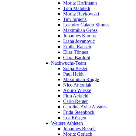
Moritz Hoffmann
Tom Malutedi
Moritz Raykowski
Tim Jürgens
Leandro Calado Simoes
Maximilian Gross
Johannes Kamps
Liana Jovanovic
Emilia Rausch
Elias Tönnes
Clara Bardohl
Nachwuchs-Team
Sonja Besler
Paul Heldt
Maximilian Rogge
Nico Antoniak
Arturo Wieske
Finn Ackfeld
Carlo Reuter
Carolina Avila Alvares
Frida Steenbock
Lea Rösgen
Weitere Athleten
Johannes Bessell
Moritz Gerlach