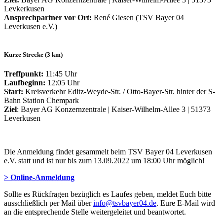
Levkerkusen
Ansprechpartner vor Ort:
René Giesen (TSV Bayer 04
Leverkusen e.V.)
Kurze Strecke (3 km)
Treffpunkt:
11:45 Uhr
Laufbeginn:
12:05 Uhr
Start:
Kreisverkehr Editz-Weyde-Str. / Otto-Bayer-Str. hinter der S-
Bahn Station Chempark
Ziel
: Bayer AG Konzernzentrale | Kaiser-Wilhelm-Allee 3 | 51373
Leverkusen
Die Anmeldung findet gesammelt beim TSV Bayer 04 Leverkusen
e.V. statt und ist nur bis zum 13.09.2022 um 18:00 Uhr möglich!
> Online-Anmeldung
Sollte es Rückfragen bezüglich es Laufes geben, meldet Euch bitte
ausschließlich per Mail über
info@tsvbayer04.de
. Eure E-Mail wird
an die entsprechende Stelle weitergeleitet und beantwortet.