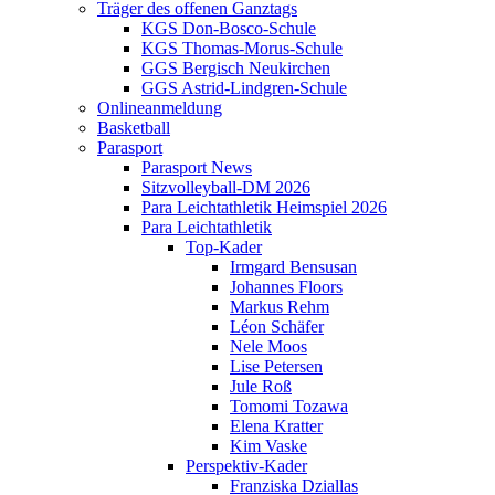
Träger des offenen Ganztags
KGS Don-Bosco-Schule
KGS Thomas-Morus-Schule
GGS Bergisch Neukirchen
GGS Astrid-Lindgren-Schule
Onlineanmeldung
Basketball
Parasport
Parasport News
Sitzvolleyball-DM 2026
Para Leichtathletik Heimspiel 2026
Para Leichtathletik
Top-Kader
Irmgard Bensusan
Johannes Floors
Markus Rehm
Léon Schäfer
Nele Moos
Lise Petersen
Jule Roß
Tomomi Tozawa
Elena Kratter
Kim Vaske
Perspektiv-Kader
Franziska Dziallas