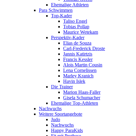
Ehemalige Athleten
Para Schwimmen
Top-Kader
Taliso Engel
Tobias Pollap
Maurice Wetekam
Perspektiv-Kader
Elias de Souza
Carl-Frederick Droste
Jannis Katirtzis
Francis Kessler
Alois Martin Cousin
Lena Cornelissen
Marley Kranich
Havin Islek
Die Trainer
Marion Haas-Faller
Gisela Schumacher
Ehemalige Top-Athleten
Nachwuchs
Weitere Sportangebote
Judo
Nachwuchs
Happy ParaKids
Fit mit Prothese