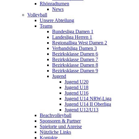
Rhönradturnen
News
Volleyball
Unsere Abteilung
Teams
Bundesliga Damen 1
Landesliga Herren 1
Regionalliga West Damen 2
Verbandsliga Damen 3
Bezirksklasse Damen 6
Bezirksklasse Damen 7
Bezirksklasse Damen 8
Bezirksklasse Damen 9
Jugend
Jugend U20
Jugend U18
Jugend U16
Jugend U14 NRW-Liga
Jugend U14 II Oberliga
Jugend U12/U13
Beachvolleyball
Sponsoren & Partner
Spielorte und Anreise
Nützliche Links
Kontakte