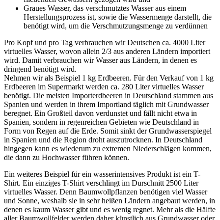
Graues Wasser, das verschmutztes Wasser aus einem
Herstellungsprozess ist, sowie die Wassermenge darstellt, die
benötigt wird, um die Verschmutzungsmenge zu verdünnen
Pro Kopf und pro Tag verbrauchen wir Deutschen ca. 4000 Liter
virtuelles Wasser, wovon allein 2/3 aus anderen Ländern importiert
wird. Damit verbrauchen wir Wasser aus Ländern, in denen es
dringend benötigt wird.
Nehmen wir als Beispiel 1 kg Erdbeeren. Für den Verkauf von 1 kg
Erdbeeren im Supermarkt werden ca. 280 Liter virtuelles Wasser
benötigt. Die meisten Importerdbeeren in Deutschland stammen aus
Spanien und werden in ihrem Importland täglich mit Grundwasser
beregnet. Ein Großteil davon verdunstet und fällt nicht etwa in
Spanien, sondern in regenreichen Gebieten wie Deutschland in
Form von Regen auf die Erde. Somit sinkt der Grundwasserspiegel
in Spanien und die Region droht auszutrocknen. In Deutschland
hingegen kann es wiederum zu extremen Niederschlägen kommen,
die dann zu Hochwasser führen können.
Ein weiteres Beispiel für ein wasserintensives Produkt ist ein T-
Shirt. Ein einziges T-Shirt verschlingt im Durschnitt 2500 Liter
virtuelles Wasser. Denn Baumwollpflanzen benötigen viel Wasser
und Sonne, weshalb sie in sehr heißen Ländern angebaut werden, in
denen es kaum Wasser gibt und es wenig regnet. Mehr als die Hälfte
aller Baumwollfelder werden daher künstlich aus Grundwasser oder