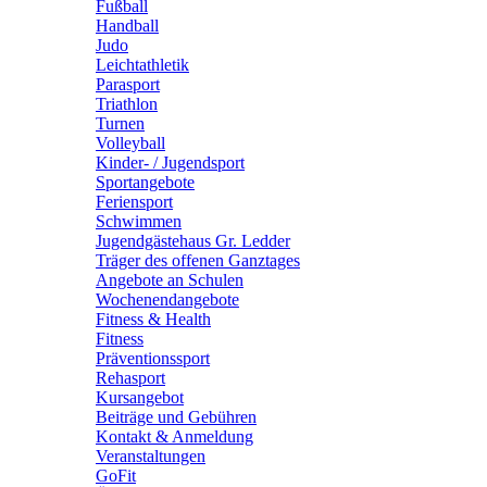
Fußball
Handball
Judo
Leichtathletik
Parasport
Triathlon
Turnen
Volleyball
Kinder- / Jugendsport
Sportangebote
Feriensport
Schwimmen
Jugendgästehaus Gr. Ledder
Träger des offenen Ganztages
Angebote an Schulen
Wochenendangebote
Fitness & Health
Fitness
Präventionssport
Rehasport
Kursangebot
Beiträge und Gebühren
Kontakt & Anmeldung
Veranstaltungen
GoFit