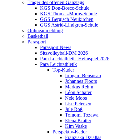
Träger des offenen Ganztags
KGS Don-Bosco-Schule
KGS Thomas-Morus-Schule
GGS Bergisch Neukirchen
GGS Astrid-Lindgren-Schule
Onlineanmeldung
Basketball
Parasport
Parasport News
Sitzvolleyball-DM 2026
Para Leichtathletik Heimspiel 2026
Para Leichtathletik
Top-Kader
Irmgard Bensusan
Johannes Floors
Markus Rehm
Léon Schäfer
Nele Moos
Lise Petersen
Jule Roß
Tomomi Tozawa
Elena Kratter
Kim Vaske
Perspektiv-Kader
Franziska Dziallas