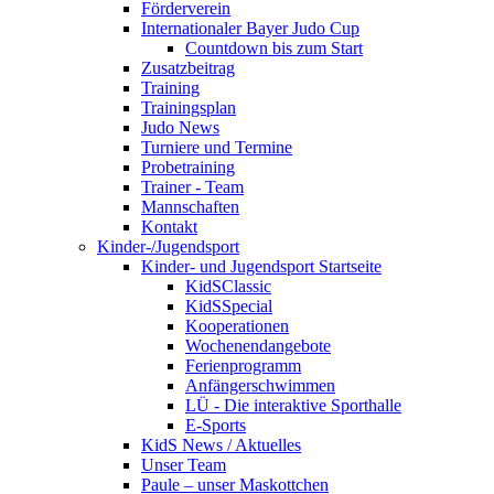
Förderverein
Internationaler Bayer Judo Cup
Countdown bis zum Start
Zusatzbeitrag
Training
Trainingsplan
Judo News
Turniere und Termine
Probetraining
Trainer - Team
Mannschaften
Kontakt
Kinder-/Jugendsport
Kinder- und Jugendsport Startseite
KidSClassic
KidSSpecial
Kooperationen
Wochenendangebote
Ferienprogramm
Anfängerschwimmen
LÜ - Die interaktive Sporthalle
E-Sports
KidS News / Aktuelles
Unser Team
Paule – unser Maskottchen