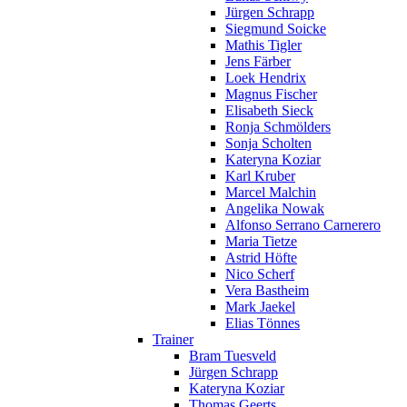
Jürgen Schrapp
Siegmund Soicke
Mathis Tigler
Jens Färber
Loek Hendrix
Magnus Fischer
Elisabeth Sieck
Ronja Schmölders
Sonja Scholten
Kateryna Koziar
Karl Kruber
Marcel Malchin
Angelika Nowak
Alfonso Serrano Carnerero
Maria Tietze
Astrid Höfte
Nico Scherf
Vera Bastheim
Mark Jaekel
Elias Tönnes
Trainer
Bram Tuesveld
Jürgen Schrapp
Kateryna Koziar
Thomas Geerts