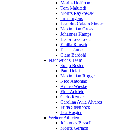
Moritz Hoffmann
Tom Malutedi
Moritz Raykowski
Tim Jürgens
Leandro Calado Simoes
Maximilian Gross
Johannes Kamps
Liana Jovanovic
Emilia Rausch
Elias Tönnes
Clara Bardohl
Nachwuchs-Team
Sonja Besler
Paul Heldt
Maximilian Rogge
Nico Antoniak
Arturo Wieske
Finn Ackfeld
Carlo Reuter
Carolina Avila Alvares
Frida Steenbock
Lea Rösgen
Weitere Athleten
Johannes Bessell
Moritz Gerlach