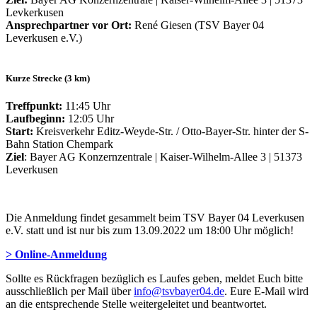
Levkerkusen
Ansprechpartner vor Ort:
René Giesen (TSV Bayer 04
Leverkusen e.V.)
Kurze Strecke (3 km)
Treffpunkt:
11:45 Uhr
Laufbeginn:
12:05 Uhr
Start:
Kreisverkehr Editz-Weyde-Str. / Otto-Bayer-Str. hinter der S-
Bahn Station Chempark
Ziel
: Bayer AG Konzernzentrale | Kaiser-Wilhelm-Allee 3 | 51373
Leverkusen
Die Anmeldung findet gesammelt beim TSV Bayer 04 Leverkusen
e.V. statt und ist nur bis zum 13.09.2022 um 18:00 Uhr möglich!
> Online-Anmeldung
Sollte es Rückfragen bezüglich es Laufes geben, meldet Euch bitte
ausschließlich per Mail über
info@tsvbayer04.de
. Eure E-Mail wird
an die entsprechende Stelle weitergeleitet und beantwortet.