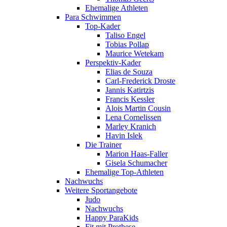
Ehemalige Athleten
Para Schwimmen
Top-Kader
Taliso Engel
Tobias Pollap
Maurice Wetekam
Perspektiv-Kader
Elias de Souza
Carl-Frederick Droste
Jannis Katirtzis
Francis Kessler
Alois Martin Cousin
Lena Cornelissen
Marley Kranich
Havin Islek
Die Trainer
Marion Haas-Faller
Gisela Schumacher
Ehemalige Top-Athleten
Nachwuchs
Weitere Sportangebote
Judo
Nachwuchs
Happy ParaKids
Fit mit Prothese