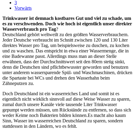
3
Vorwärts
Trinkwasser ist demnach kostbares Gut und viel zu schade, um
es zu verschwenden. Doch wie hoch ist eigentlich unser direkter
Wasserverbrauch pro Tag
?
Deutschland gehört weltweilt zu den größten Wasserverbrauchern.
Jeder Deutsche verbraucht im Schnitt zwischen 120 und 130 Liter
direktes Wasser pro Tag, um beispielsweise zu duschen, zu kochen
und zu waschen. Das entspricht in etwa einer Wassermenge, die in
eine Badewanne passt. Allerdings muss man an dieser Stelle
erwähnen, dass der Durchschnittswert seit den 80ern stetig sinkt,
denn die Deutschen sind pflichtbewusster geworden und benutzen
unter anderem wassersparende Spül- und Waschmaschinen, drücken
die Spartaste bei WCs und drehen den Wasserhahn beim
Zähneputzen zu.
Doch Deutschland ist ein wasserreiches Land und somit ist es
eigentlich nicht wirklich sinnvoll auf diese Weise Wasser zu sparen,
zumal durch unsere Kanäle viele tausende Liter Trinkwasser
gepumpt werden müssen, um Rückstände zu entfernen, so dass sich
weder Keime noch Bakterien bilden können.Es macht also kaum
Sinn, Wasser im wasserreichen Deutschland zu sparen, sondern
stattdessen in den Ländern, wo es fehlt.