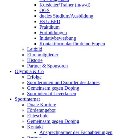
Kursleiter/Trainer (m/w/d)
OGS
duales Studium/Ausbildung
FSJ / BFD
Praktikum
Fortbildungen
Initiativbewerbung
Kontaktformular für deine Fragen
Leitbild
Ehrenmitglieder
Historie
Partner & Sponsoren
Olympia & Co
Erfolge
Sportlerinnen und Sportler des Jahres
Gemeinsam gegen Doping
Sportinternat Leverkusen
Sportinternat
Duale Karriere
Förderangebot
Eliteschule
Gemeinsam gegen Doping
Kontakt
Ansprechpartner der Fachabteilungen
Partner