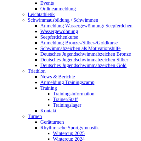
Events
Onlineanmeldung
Leichtathletik
Schwimmausbildung / Schwimmen
Anmeldung Wassergewöhnung/ Seepferdchen
Wassergewöhnung
Seepferdchenkurse
Anmeldung Bronze-/Silber-/Goldkurse
Schwimmabzeichen als Motivationshilfe
Deutsches Jugendschwimmabzeichen Bronze
Deutsches Jugendschwimmabzeichen Silber
Deutsches Jugendschwimmabzeichen Gold
Triathlon
News & Berichte
Anmeldung Trainingscamp
Training
Trainingsinformation
Trainer/Staff
Trainingslager
Kontakt
Turnen
Gerätturnen
Rhythmische Sportgymnastik
Wintercup 2025
Wintercup 2024