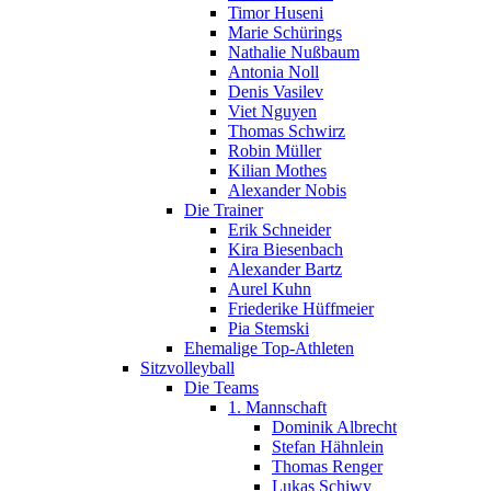
Timor Huseni
Marie Schürings
Nathalie Nußbaum
Antonia Noll
Denis Vasilev
Viet Nguyen
Thomas Schwirz
Robin Müller
Kilian Mothes
Alexander Nobis
Die Trainer
Erik Schneider
Kira Biesenbach
Alexander Bartz
Aurel Kuhn
Friederike Hüffmeier
Pia Stemski
Ehemalige Top-Athleten
Sitzvolleyball
Die Teams
1. Mannschaft
Dominik Albrecht
Stefan Hähnlein
Thomas Renger
Lukas Schiwy