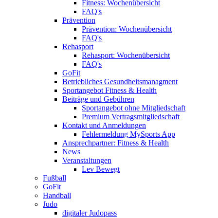
Fitness: Wochenübersicht
FAQ's
Prävention
Prävention: Wochenübersicht
FAQ's
Rehasport
Rehasport: Wochenübersicht
FAQ's
GoFit
Betriebliches Gesundheitsmanagment
Sportangebot Fitness & Health
Beiträge und Gebühren
Sportangebot ohne Mitgliedschaft
Premium Vertragsmitgliedschaft
Kontakt und Anmeldungen
Fehlermeldung MySports App
Ansprechpartner: Fitness & Health
News
Veranstaltungen
Lev Bewegt
Fußball
GoFit
Handball
Judo
digitaler Judopass