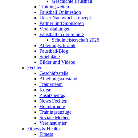
Geschichte Faustball
Trainingszeiten
Faustball-Onlineshop
Unser Nachwuchskonzept
Partner und Sponsoren
Veranstaltungen
Faustball in der Schule
Schulmeisterschaft 2026
Abteilungschronik
Faustball-Blog
Spielpläne
Bilder und Videos
Fechten
Geschäftsstelle
Abteilungsvorstand
Trainerteam
Kurse
Zusatzbeitrag
News Fechten
Heimturniere
Trainingsanzüge
Soziale Medien
Vereinsturnier
Fitness & Health
Fitness