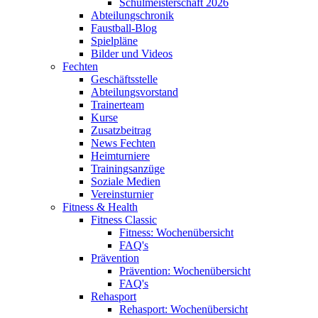
Schulmeisterschaft 2026
Abteilungschronik
Faustball-Blog
Spielpläne
Bilder und Videos
Fechten
Geschäftsstelle
Abteilungsvorstand
Trainerteam
Kurse
Zusatzbeitrag
News Fechten
Heimturniere
Trainingsanzüge
Soziale Medien
Vereinsturnier
Fitness & Health
Fitness Classic
Fitness: Wochenübersicht
FAQ's
Prävention
Prävention: Wochenübersicht
FAQ's
Rehasport
Rehasport: Wochenübersicht