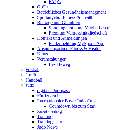
FAQ's
GoFit
Betriebliches Gesundheitsmanagment
Sportangebot Fitness & Health
Beiträge und Gebühren
Sportangebot ohne Mitgliedschaft
Premium Vertragsmitgliedschaft
Kontakt und Anmeldungen
Fehlermeldung MySports App
Ansprechpartner: Fitness & Health
News
Veranstaltungen
Lev Bewegt
Fußball
GoFit
Handball
Judo
digitaler Judopass
Förderverein
Internationaler Bayer Judo Cup
Countdown bis zum Start
Zusatzbeitrag
Training
Trainingsplan
Judo News