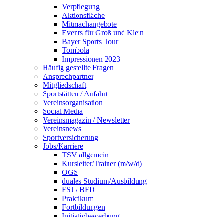
Verpflegung
Aktionsfläche
Mitmachangebote
Events für Groß und Klein
Bayer Sports Tour
Tombola
Impressionen 2023
Häufig gestellte Fragen
Ansprechpartner
Mitgliedschaft
Sportstätten / Anfahrt
Vereinsorganisation
Social Media
Vereinsmagazin / Newsletter
Vereinsnews
Sportversicherung
Jobs/Karriere
TSV allgemein
Kursleiter/Trainer (m/w/d)
OGS
duales Studium/Ausbildung
FSJ / BFD
Praktikum
Fortbildungen
Initiativbewerbung