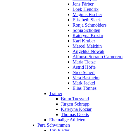
Jens Färber
Loek Hendrix
Magnus Fischer
Elisabeth Sieck
Ronja Schmölders
Sonja Scholten
Kateryna Koziar
Karl Kruber
Marcel Malchin
Angelika Nowak
Alfonso Serrano Carnerero
Maria Tietze
Astrid Höfte
Nico Scherf
Vera Bastheim
Mark Jaekel
Elias Tönnes
Trainer
Bram Tuesveld
Jürgen Schrapp
Kateryna Koziar
Thomas Geerts
Ehemalige Athleten
Para Schwimmen
Top-Kader