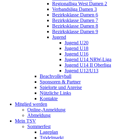
Regionalliga West Damen 2
Verbandsliga Damen 3
Bezirksklasse Damen 6
Bezirksklasse Damen 7
Bezirksklasse Damen 8
Bezirksklasse Damen 9
Jugend
Jugend U20
Jugend U18
Jugend U16
Jugend U14 NRW-Liga
Jugend U14 II Oberliga
Jugend U12/U13
Beachvolleyball
Sponsoren & Partner
Spielorte und Anreise
Nützliche Links
Kontakte
Mitglied werden
Online-Anmeldung
Abmeldung
Mein TSV
Sommerfest
Lageplan
Trödelmarkt