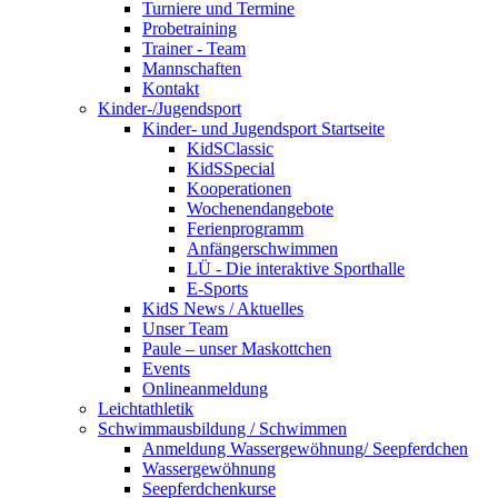
Turniere und Termine
Probetraining
Trainer - Team
Mannschaften
Kontakt
Kinder-/Jugendsport
Kinder- und Jugendsport Startseite
KidSClassic
KidSSpecial
Kooperationen
Wochenendangebote
Ferienprogramm
Anfängerschwimmen
LÜ - Die interaktive Sporthalle
E-Sports
KidS News / Aktuelles
Unser Team
Paule – unser Maskottchen
Events
Onlineanmeldung
Leichtathletik
Schwimmausbildung / Schwimmen
Anmeldung Wassergewöhnung/ Seepferdchen
Wassergewöhnung
Seepferdchenkurse