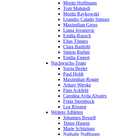
Moritz Hoffmann
Tom Malutedi
Moritz Raykowski
Leandro Calado Simoes
Maximilian Gross
Liana Jovanovic
Emilia Rausch
Elias Tönnes
Clara Bardohl
Simon Riehm
Emilia Eggert
Nachwuchs-Team
Sonja Besler
Paul Heldt
Maximilian Rogge
Arturo Wieske
Finn Ackfeld
Carolina Avila Alvares
Frida Steenbock
Lea Rösgen
Weitere Athleten
Johannes Bessell
Timor Huseni
Marie Schürings
Nathalie Nußbaum