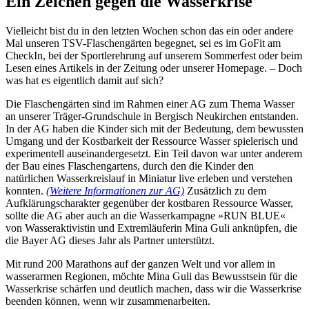
Ein Zeichen gegen die Wasserkrise
Vielleicht bist du in den letzten Wochen schon das ein oder andere
Mal unseren TSV-Flaschengärten begegnet, sei es im GoFit am
CheckIn, bei der Sportlerehrung auf unserem Sommerfest oder beim
Lesen eines Artikels in der Zeitung oder unserer Homepage. – Doch
was hat es eigentlich damit auf sich?
Die Flaschengärten sind im Rahmen einer AG zum Thema Wasser
an unserer Träger-Grundschule in Bergisch Neukirchen entstanden.
In der AG haben die Kinder sich mit der Bedeutung, dem bewussten
Umgang und der Kostbarkeit der Ressource Wasser spielerisch und
experimentell auseinandergesetzt. Ein Teil davon war unter anderem
der Bau eines Flaschengartens, durch den die Kinder den
natürlichen Wasserkreislauf in Miniatur live erleben und verstehen
konnten.
(Weitere Informationen zur AG)
Zusätzlich zu dem
Aufklärungscharakter gegenüber der kostbaren Ressource Wasser,
sollte die AG aber auch an die Wasserkampagne »RUN BLUE«
von Wasseraktivistin und Extremläuferin Mina Guli anknüpfen, die
die Bayer AG dieses Jahr als Partner unterstützt.
Mit rund 200 Marathons auf der ganzen Welt und vor allem in
wasserarmen Regionen, möchte Mina Guli das Bewusstsein für die
Wasserkrise schärfen und deutlich machen, dass wir die Wasserkrise
beenden können, wenn wir zusammenarbeiten.