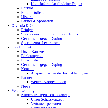
Kontaktformular für deine Fragen
Leitbild
Ehrenmitglieder
Historie
Partner & Sponsoren
Olympia & Co
Erfolge
Sportlerinnen und Sportler des Jahres
Gemeinsam gegen Doping
Sportinternat Leverkusen
Sportinternat
Duale Karriere
Förderangebot
Eliteschule
Gemeinsam gegen Doping
Kontakt
Ansprechpartner der Fachabteilungen
Partner
Weitere Kooperationen
News
Verantwortung
Kinder- & Jugendschutzkonzept
Unser Schutzkonzept
Vertrauenspersonen
Verhaltenskodex