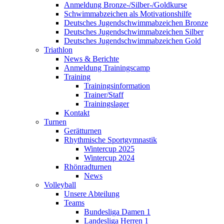
Anmeldung Bronze-/Silber-/Goldkurse
Schwimmabzeichen als Motivationshilfe
Deutsches Jugendschwimmabzeichen Bronze
Deutsches Jugendschwimmabzeichen Silber
Deutsches Jugendschwimmabzeichen Gold
Triathlon
News & Berichte
Anmeldung Trainingscamp
Training
Trainingsinformation
Trainer/Staff
Trainingslager
Kontakt
Turnen
Gerätturnen
Rhythmische Sportgymnastik
Wintercup 2025
Wintercup 2024
Rhönradturnen
News
Volleyball
Unsere Abteilung
Teams
Bundesliga Damen 1
Landesliga Herren 1