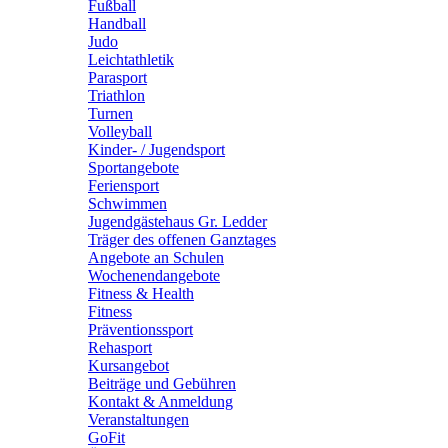
Fußball
Handball
Judo
Leichtathletik
Parasport
Triathlon
Turnen
Volleyball
Kinder- / Jugendsport
Sportangebote
Feriensport
Schwimmen
Jugendgästehaus Gr. Ledder
Träger des offenen Ganztages
Angebote an Schulen
Wochenendangebote
Fitness & Health
Fitness
Präventionssport
Rehasport
Kursangebot
Beiträge und Gebühren
Kontakt & Anmeldung
Veranstaltungen
GoFit