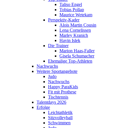
Taliso Engel
Tobias Pollap
Maurice Wetekam
Perspektiv-Kader
Alois Martin Cousin
Lena Cornelissen
Marley Kranich
Havin Islek
Die Trainer
Marion Haas-Faller
Gisela Schumacher
Ehemalige Top-Athleten
Nachwuchs
Weitere Sportangebote
Judo
Nachwuchs
Happy ParaKids
Fit mit Prothese
Tischtennis
Talentdays 2026
Erfolge
Leichtathletik
Sitzvolleyball
Schwimmen
Judo