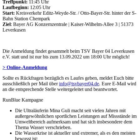
Treffpunkt:
11:45 Uhr
Laufbeginn:
12:05 Uhr
Start:
Kreisverkehr Editz-Weyde-Str. / Otto-Bayer-Str. hinter der S-
Bahn Station Chempark
Ziel
: Bayer AG Konzernzentrale | Kaiser-Wilhelm-Allee 3 | 51373
Leverkusen
Die Anmeldung findet gesammelt beim TSV Bayer 04 Leverkusen
e.V. statt und ist nur bis zum 13.09.2022 um 18:00 Uhr möglich!
> Online-Anmeldung
Sollte es Rückfragen bezüglich es Laufes geben, meldet Euch bitte
ausschließlich per Mail über
info@tsvbayer04.de
. Eure E-Mail wird
an die entsprechende Stelle weitergeleitet und beantwortet.
RunBlue Kampagne
Die Ultraläuferin Mina Guli macht seit vielen Jahren mit
außergewöhnlichen sportlichen Leistungen auf Missstände im
Umweltbereich aufmerksam und hat sich insbesondere dem
Thema Wasser verschrieben.
Die Wasserkrise ist aktueller und extremer, als es den meisten
bewusst ist: