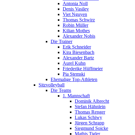
Antonia Noll
Denis Vasilev
Viet Nguyen
Thomas Schwirz
Robin Müller
Kilian Mothes
Alexander Nobis
Die Trainer
Erik Schneider
Kira Biesenbach
Alexander Bartz
Aurel Kuhn
Friederike Hüffmeier
Pia Stemski
Ehemalige Top-Athleten
Sitzvolleyball
Die Teams
1. Mannschaft
Dominik Albrecht
Stefan Hähnlein
Thomas Renger
Lukas Schiwy
Jürgen Schrapp
Siegmund Soicke
Mathis Tigler