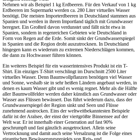
Nehmen wir als Beispiel 1 kg Erdbeeren. Für den Verkauf von 1 kg
Erdbeeren im Supermarkt werden ca. 280 Liter virtuelles Wasser
benötigt. Die meisten Importerdbeeren in Deutschland stammen aus
Spanien und werden in ihrem Importland täglich mit Grundwasser
beregnet. Ein Großteil davon verdunstet und fällt nicht etwa in
Spanien, sondern in regenreichen Gebieten wie Deutschland in
Form von Regen auf die Erde. Somit sinkt der Grundwasserspiegel
in Spanien und die Region droht auszutrocknen. In Deutschland
hingegen kann es wiederum zu extremen Niederschlägen kommen,
die dann zu Hochwasser führen können.
Ein weiteres Beispiel für ein wasserintensives Produkt ist ein T-
Shirt. Ein einziges T-Shirt verschlingt im Durschnitt 2500 Liter
virtuelles Wasser. Denn Baumwollpflanzen benötigen viel Wasser
und Sonne, weshalb sie in sehr heißen Ländern angebaut werden, in
denen es kaum Wasser gibt und es wenig regnet. Mehr als die Hälfte
aller Baumwollfelder werden daher künstlich aus Grundwasser oder
Wasser aus Flüssen bewässert. Das führt wiederum dazu, dass der
Grundwasserspiegel der Region sinkt und Seen und Flüsse
zunehmend austrocken. Eins der weltweitbekanntesten Beispiele
dafür ist der Aralsee, der einst der viertgrößte Binnensee auf der
Welt war. Er ist innerhalb einer Generation auf fast 90%
geschrumpft und fast gänzlich ausgetrocknet. Allein seine
Vertrocknung und damit auch seine Versalzung ist die Folge eines
gigantischen Bewässerungsprojekts von Reis- und