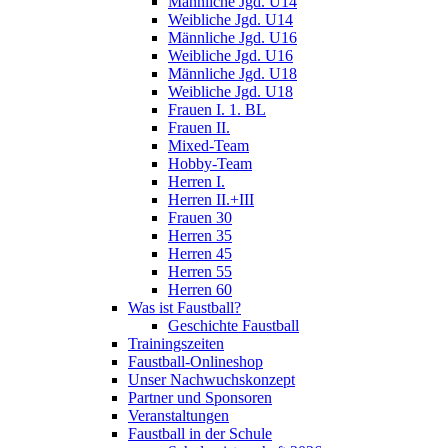
Männliche Jgd. U14
Weibliche Jgd. U14
Männliche Jgd. U16
Weibliche Jgd. U16
Männliche Jgd. U18
Weibliche Jgd. U18
Frauen I. 1. BL
Frauen II.
Mixed-Team
Hobby-Team
Herren I.
Herren II.+III
Frauen 30
Herren 35
Herren 45
Herren 55
Herren 60
Was ist Faustball?
Geschichte Faustball
Trainingszeiten
Faustball-Onlineshop
Unser Nachwuchskonzept
Partner und Sponsoren
Veranstaltungen
Faustball in der Schule