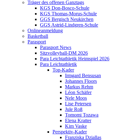
Träger des offenen Ganztags
KGS Don-Bosco-Schule
KGS Thomas-Morus-Schule
GGS Bergisch Neukirchen
GGS Astrid-Lindgren-Schule
Onlineanmeldung
Basketball
Parasport
Parasport News
Sitzvolleyball-DM 2026
Para Leichtathletik Heimspiel 2026
Para Leichtathletik
Top-Kader
Irmgard Bensusan
Johannes Floors
Markus Rehm
Léon Schäfer
Nele Moos
Lise Petersen
Jule Roß
Tomomi Tozawa
Elena Kratter
Kim Vaske
Perspektiv-Kader
Franziska Dziallas