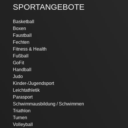
SPORTANGEBOTE
Navigation
Basketball
überspringen
Boxen
Faustball
Fechten
Fitness & Health
Fußball
GoFit
Handball
Judo
Kinder-/Jugendsport
Leichtathletik
Parasport
Schwimmausbildung / Schwimmen
Triathlon
Turnen
Volleyball