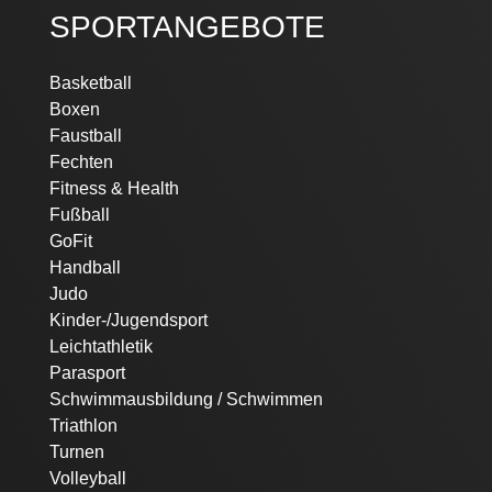
SPORTANGEBOTE
Navigation
Basketball
überspringen
Boxen
Faustball
Fechten
Fitness & Health
Fußball
GoFit
Handball
Judo
Kinder-/Jugendsport
Leichtathletik
Parasport
Schwimmausbildung / Schwimmen
Triathlon
Turnen
Volleyball