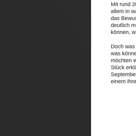
Mit rund 
allem in 
das Bewus
deutlich 
können, w
Doch was 
was könne
möchten w
Stück erk
September 
einem ihre