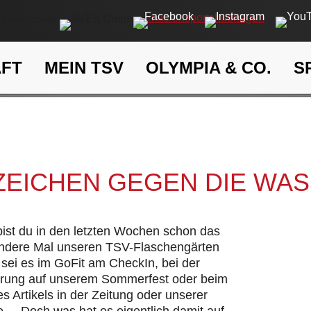
AFT
MEIN TSV
OLYMPIA & CO.
S
Ein Zeichen gegen die Wasse
eit
Klima- und Umweltschutz
 ZEICHEN GEGEN DIE WA
 bist du in den letzten Wochen schon das
andere Mal unseren TSV-Flaschengärten
sei es im GoFit am CheckIn, bei der
hrung auf unserem Sommerfest oder beim
s Artikels in der Zeitung oder unserer