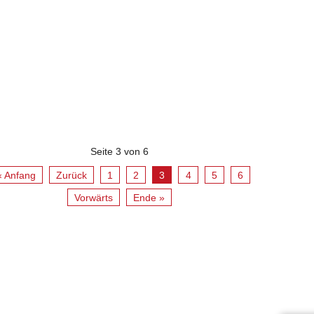
Seite 3 von 6
« Anfang
Zurück
1
2
3
4
5
6
Vorwärts
Ende »