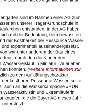
 – Doch was hat es eigentlich damit auf
hengärten sind im Rahmen einer AG zum
ser an unserer Träger-Grundschule in
Neukirchen entstanden. In der AG haben
r sich mit der Bedeutung, dem bewussten
d der Kostbarkeit der Ressource Wasser
h und experimentell auseinandergesetzt.
davon war unter anderem der Bau eines
artens, durch den die Kinder den
n Wasserkreislauf in Miniatur live erleben
ehen konnten.
(Weitere Informationen zur
zlich zu dem Aufklärungscharakter
 der kostbaren Ressource Wasser, sollte
er auch an die Wasserkampagne »RUN
 Wasseraktivistin und Extremläuferin
 anknüpfen, die die Bayer AG dieses Jahr
 unterstützt.