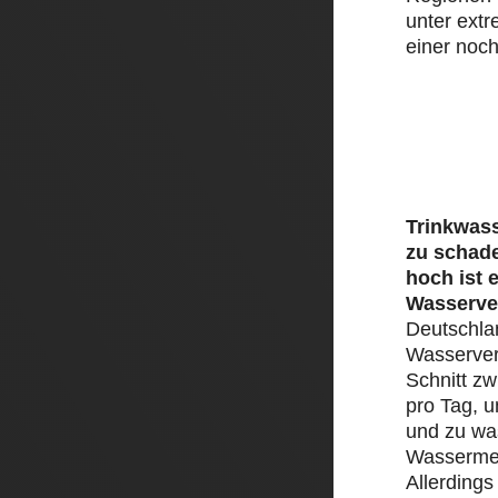
unter ext
einer noch
Trinkwass
zu schad
hoch ist 
Wasserve
Deutschlan
Wasserver
Schnitt zw
pro Tag, 
und zu was
Wassermen
Allerding