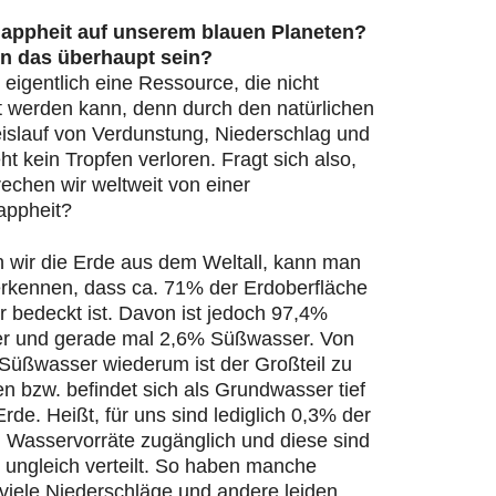
appheit auf unserem blauen Planeten?
n das überhaupt sein?
 eigentlich eine Ressource, die nicht
t werden kann, denn durch den natürlichen
islauf von Verdunstung, Niederschlag und
ht kein Tropfen verloren. Fragt sich also,
echen wir weltweit von einer
appheit?
n wir die Erde aus dem Weltall, kann man
 erkennen, dass ca. 71% der Erdoberfläche
 bedeckt ist. Davon ist jedoch 97,4%
r und gerade mal 2,6% Süßwasser. Von
Süßwasser wiederum ist der Großteil zu
en bzw. befindet sich als Grundwasser tief
Erde. Heißt, für uns sind lediglich 0,3% der
n Wasservorräte zugänglich und diese sind
 ungleich verteilt. So haben manche
viele Niederschläge und andere leiden