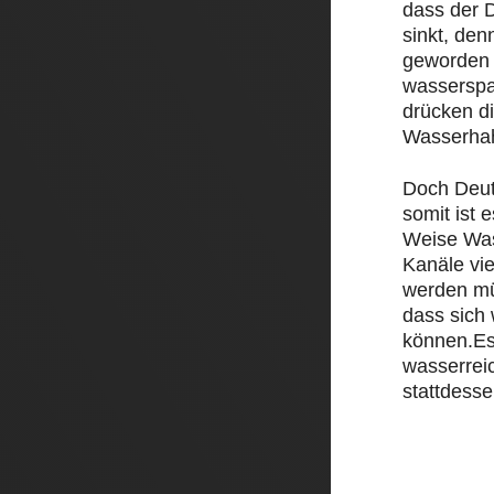
dass der D
sinkt, den
geworden 
wasserspa
drücken d
Wasserha
Doch Deut
somit ist e
Weise Was
Kanäle vi
werden mü
dass sich
können.Es
wasserrei
stattdesse