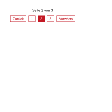
Seite 2 von 3
Zurück
1
2
3
Vorwärts