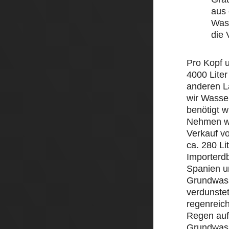
aus 
Wass
die
Pro Kopf 
4000 Liter
anderen L
wir Wasse
benötigt w
Nehmen wi
Verkauf v
ca. 280 Li
Importerd
Spanien un
Grundwass
verdunstet
regenreic
Regen auf 
Grundwass