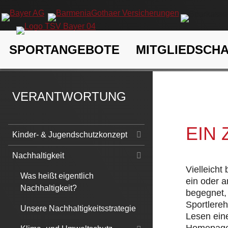
Navigation
SPORTANGEBOTE
MITGLIEDSCH
überspringen
TSV Bayer 04 Leverkusen e.V.
Verantwortung
Nachhaltigk
VERANTWORTUNG
EIN
Navigation
Kinder- & Jugendschutzkonzept
überspringen
Nachhaltigkeit
Vielleicht
Was heißt eigentlich
ein oder 
Nachhaltigkeit?
begegnet, 
Sportlere
Unsere Nachhaltigkeitsstrategie
Lesen eine