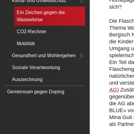
Homepage.
Klima- und Umweltschutz
sich?
Ein Zeichen gegen die
Wasserkrise
Die Flasc
Thema Was
CO2-Rechner
Bergisch 
die Kinde
Mobilität
Umgang un
spielerisc
Gesundheit und Wohlergehen
Ein Teil 
Soziale Verantwortung
Flascheng
natürliche
Auszeichnung
und verst
AG)
Zusät
Gemeinsam gegen Doping
gegenüber
die AG ab
BLUE« von
Mina Guli
als Partner