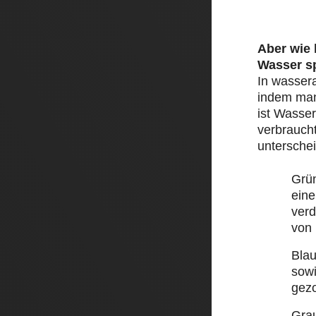
Aber wie
Wasser s
In wasser
indem man 
ist Wasser
verbraucht
unterschei
Grü
eine
ver
von
Bla
sow
gez
Gra