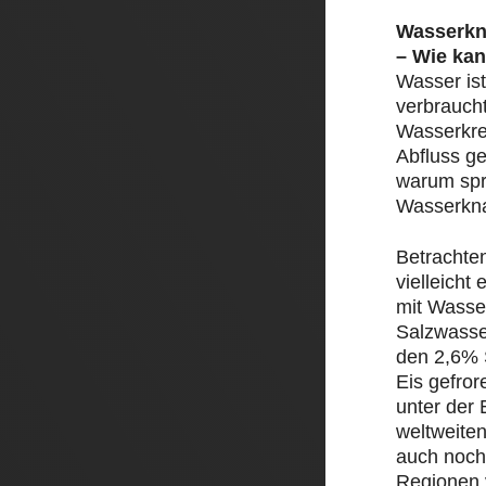
Wasserkn
– Wie kan
Wasser ist
verbrauch
Wasserkre
Abfluss ge
warum spr
Wasserkn
Betrachte
vielleicht
mit Wasser
Salzwasse
den 2,6% 
Eis gefror
unter der 
weltweite
auch noch
Regionen 