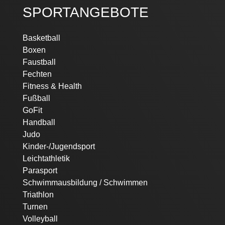
SPORTANGEBOTE
Navigation
Basketball
überspringen
Boxen
Faustball
Fechten
Fitness & Health
Fußball
GoFit
Handball
Judo
Kinder-/Jugendsport
Leichtathletik
Parasport
Schwimmausbildung / Schwimmen
Triathlon
Turnen
Volleyball