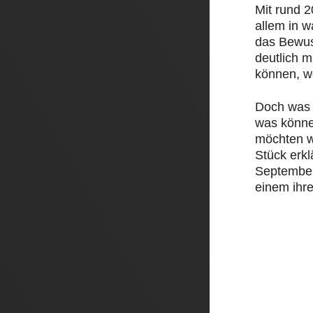
Mit rund 
allem in 
das Bewus
deutlich 
können, w
Doch was 
was könne
möchten w
Stück erk
September 
einem ihre