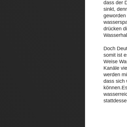
dass der D
sinkt, den
geworden 
wasserspa
drücken d
Wasserha
Doch Deut
somit ist e
Weise Was
Kanäle vi
werden mü
dass sich
können.Es
wasserrei
stattdesse