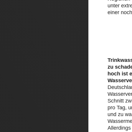
unter ext
einer noch
Trinkwass
zu schad
hoch ist 
Wasserve
Deutschlan
Wasserver
Schnitt zw
pro Tag, 
und zu was
Wassermen
Allerding