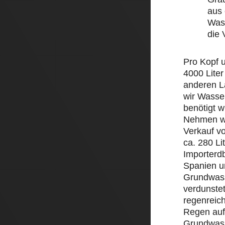
aus 
Wass
die
Pro Kopf 
4000 Liter
anderen L
wir Wasse
benötigt w
Nehmen wi
Verkauf v
ca. 280 Li
Importerd
Spanien un
Grundwass
verdunstet
regenreic
Regen auf 
Grundwass