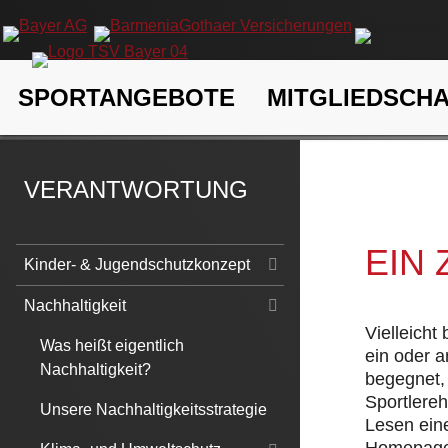
Navigation
SPORTANGEBOTE
MITGLIEDSCH
überspringen
TSV Bayer 04 Leverkusen e.V.
Verantwortung
Nachhaltigk
VERANTWORTUNG
EIN
Navigation
Kinder- & Jugendschutzkonzept
überspringen
Nachhaltigkeit
Vielleicht
Was heißt eigentlich
ein oder 
Nachhaltigkeit?
begegnet, 
Sportlere
Unsere Nachhaltigkeitsstrategie
Lesen eine