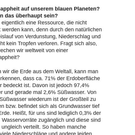
appheit auf unserem blauen Planeten?
n das überhaupt sein?
 eigentlich eine Ressource, die nicht
t werden kann, denn durch den natürlichen
islauf von Verdunstung, Niederschlag und
ht kein Tropfen verloren. Fragt sich also,
echen wir weltweit von einer
appheit?
n wir die Erde aus dem Weltall, kann man
 erkennen, dass ca. 71% der Erdoberfläche
 bedeckt ist. Davon ist jedoch 97,4%
r und gerade mal 2,6% Süßwasser. Von
Süßwasser wiederum ist der Großteil zu
en bzw. befindet sich als Grundwasser tief
Erde. Heißt, für uns sind lediglich 0,3% der
n Wasservorräte zugänglich und diese sind
 ungleich verteilt. So haben manche
viele Niederschläge und andere leiden