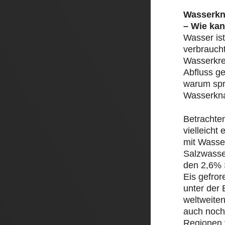
Wasserkn
– Wie kan
Wasser ist
verbrauch
Wasserkre
Abfluss ge
warum spr
Wasserkn
Betrachte
vielleicht
mit Wasser
Salzwasse
den 2,6% 
Eis gefror
unter der 
weltweite
auch noch
Regionen 