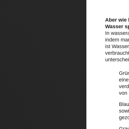
Aber wie
Wasser s
In wasser
indem man 
ist Wasser
verbraucht
unterschei
Grü
eine
ver
von
Bla
sow
gez
Gra