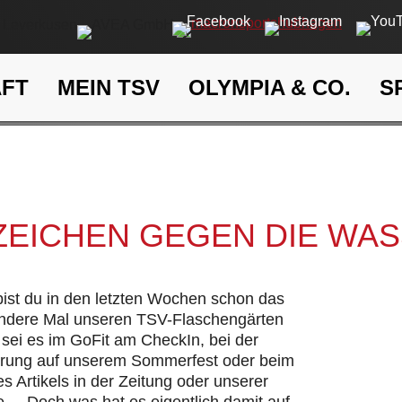
AFT
MEIN TSV
OLYMPIA & CO.
S
Ein Zeichen gegen die Wasse
eit
Klima- und Umweltschutz
 ZEICHEN GEGEN DIE WA
 bist du in den letzten Wochen schon das
andere Mal unseren TSV-Flaschengärten
sei es im GoFit am CheckIn, bei der
hrung auf unserem Sommerfest oder beim
s Artikels in der Zeitung oder unserer