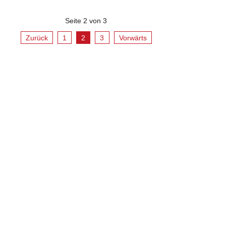
Seite 2 von 3
Zurück
1
2
3
Vorwärts