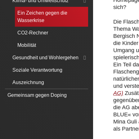
Homepage.
Klima- und Umweltschutz
sich?
Ein Zeichen gegen die
Wasserkrise
Die Flasc
Thema Was
CO2-Rechner
Bergisch 
die Kinde
Mobilität
Umgang un
spielerisc
Gesundheit und Wohlergehen
Ein Teil 
Soziale Verantwortung
Flascheng
natürliche
Auszeichnung
und verst
AG)
Zusät
Gemeinsam gegen Doping
gegenüber
die AG ab
BLUE« von
Mina Guli
als Partner