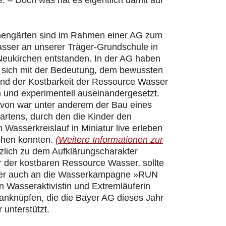
 – Doch was hat es eigentlich damit auf
hengärten sind im Rahmen einer AG zum
ser an unserer Träger-Grundschule in
Neukirchen entstanden. In der AG haben
r sich mit der Bedeutung, dem bewussten
d der Kostbarkeit der Ressource Wasser
h und experimentell auseinandergesetzt.
davon war unter anderem der Bau eines
artens, durch den die Kinder den
n Wasserkreislauf in Miniatur live erleben
ehen konnten.
(Weitere Informationen zur
zlich zu dem Aufklärungscharakter
 der kostbaren Ressource Wasser, sollte
er auch an die Wasserkampagne »RUN
 Wasseraktivistin und Extremläuferin
 anknüpfen, die die Bayer AG dieses Jahr
 unterstützt.