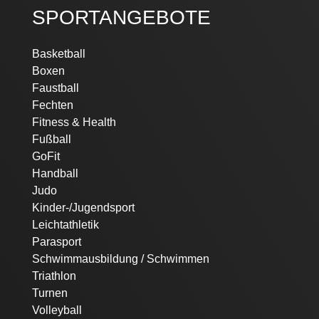
SPORTANGEBOTE
Navigation
Basketball
überspringen
Boxen
Faustball
Fechten
Fitness & Health
Fußball
GoFit
Handball
Judo
Kinder-/Jugendsport
Leichtathletik
Parasport
Schwimmausbildung / Schwimmen
Triathlon
Turnen
Volleyball