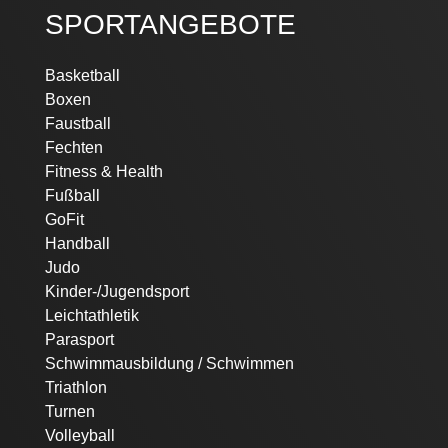
SPORTANGEBOTE
Navigation
Basketball
überspringen
Boxen
Faustball
Fechten
Fitness & Health
Fußball
GoFit
Handball
Judo
Kinder-/Jugendsport
Leichtathletik
Parasport
Schwimmausbildung / Schwimmen
Triathlon
Turnen
Volleyball