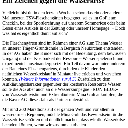
Ein Zeichen gegen die Wasserkrise
Vielleicht bist du in den letzten Wochen schon das ein oder andere
Mal unseren TSV-Flaschengärten begegnet, sei es im GoFit am
CheckIn, bei der Sportlerehrung auf unserem Sommerfest oder beim
Lesen eines Artikels in der Zeitung oder unserer Homepage. – Doch
was hat es eigentlich damit auf sich?
Die Flaschengärten sind im Rahmen einer AG zum Thema Wasser
an unserer Träger-Grundschule in Bergisch Neukirchen entstanden.
In der AG haben die Kinder sich mit der Bedeutung, dem bewussten
Umgang und der Kostbarkeit der Ressource Wasser spielerisch und
experimentell auseinandergesetzt. Ein Teil davon war unter anderem
der Bau eines Flaschengartens, durch den die Kinder den
natürlichen Wasserkreislauf in Miniatur live erleben und verstehen
konnten.
(Weitere Informationen zur AG)
Zusätzlich zu dem
Aufklärungscharakter gegenüber der kostbaren Ressource Wasser,
sollte die AG aber auch an die Wasserkampagne »RUN BLUE«
von Wasseraktivistin und Extremläuferin Mina Guli anknüpfen, die
die Bayer AG dieses Jahr als Partner unterstützt.
Mit rund 200 Marathons auf der ganzen Welt und vor allem in
wasserarmen Regionen, möchte Mina Guli das Bewusstsein für die
Wasserkrise schärfen und deutlich machen, dass wir die Wasserkrise
beenden können, wenn wir zusammenarbeiten.