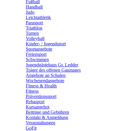
Fußball
Handball
Judo
Leichtathletik
Parasport
Triathlon
Turnen
Volleyball
Kinder- / Jugendsport
Sportangebote
Feriensport
Schwimmen
Jugendgästehaus Gr. Ledder
Träger des offenen Ganztages
Angebote an Schulen
Wochenendangebote
Fitness & Health
Fitness
Präventionssport
Rehasport
Kursangebot
Beiträge und Gebühren
Kontakt & Anmeldung
Veranstaltungen
GoFit