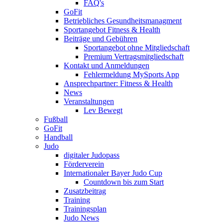
FAQ's
GoFit
Betriebliches Gesundheitsmanagment
Sportangebot Fitness & Health
Beiträge und Gebühren
Sportangebot ohne Mitgliedschaft
Premium Vertragsmitgliedschaft
Kontakt und Anmeldungen
Fehlermeldung MySports App
Ansprechpartner: Fitness & Health
News
Veranstaltungen
Lev Bewegt
Fußball
GoFit
Handball
Judo
digitaler Judopass
Förderverein
Internationaler Bayer Judo Cup
Countdown bis zum Start
Zusatzbeitrag
Training
Trainingsplan
Judo News