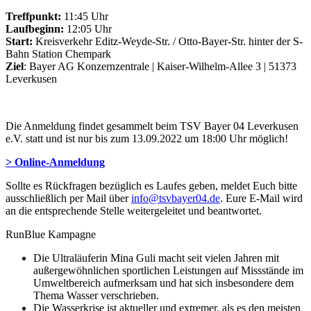
Treffpunkt:
11:45 Uhr
Laufbeginn:
12:05 Uhr
Start:
Kreisverkehr Editz-Weyde-Str. / Otto-Bayer-Str. hinter der S-
Bahn Station Chempark
Ziel
: Bayer AG Konzernzentrale | Kaiser-Wilhelm-Allee 3 | 51373
Leverkusen
Die Anmeldung findet gesammelt beim TSV Bayer 04 Leverkusen
e.V. statt und ist nur bis zum 13.09.2022 um 18:00 Uhr möglich!
> Online-Anmeldung
Sollte es Rückfragen bezüglich es Laufes geben, meldet Euch bitte
ausschließlich per Mail über
info@tsvbayer04.de
. Eure E-Mail wird
an die entsprechende Stelle weitergeleitet und beantwortet.
RunBlue Kampagne
Die Ultraläuferin Mina Guli macht seit vielen Jahren mit
außergewöhnlichen sportlichen Leistungen auf Missstände im
Umweltbereich aufmerksam und hat sich insbesondere dem
Thema Wasser verschrieben.
Die Wasserkrise ist aktueller und extremer, als es den meisten