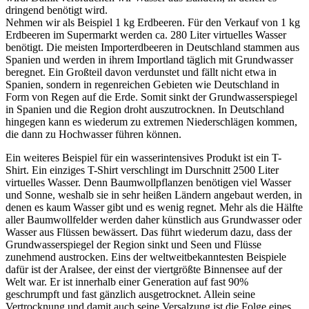
dringend benötigt wird.
Nehmen wir als Beispiel 1 kg Erdbeeren. Für den Verkauf von 1 kg
Erdbeeren im Supermarkt werden ca. 280 Liter virtuelles Wasser
benötigt. Die meisten Importerdbeeren in Deutschland stammen aus
Spanien und werden in ihrem Importland täglich mit Grundwasser
beregnet. Ein Großteil davon verdunstet und fällt nicht etwa in
Spanien, sondern in regenreichen Gebieten wie Deutschland in
Form von Regen auf die Erde. Somit sinkt der Grundwasserspiegel
in Spanien und die Region droht auszutrocknen. In Deutschland
hingegen kann es wiederum zu extremen Niederschlägen kommen,
die dann zu Hochwasser führen können.
Ein weiteres Beispiel für ein wasserintensives Produkt ist ein T-
Shirt. Ein einziges T-Shirt verschlingt im Durschnitt 2500 Liter
virtuelles Wasser. Denn Baumwollpflanzen benötigen viel Wasser
und Sonne, weshalb sie in sehr heißen Ländern angebaut werden, in
denen es kaum Wasser gibt und es wenig regnet. Mehr als die Hälfte
aller Baumwollfelder werden daher künstlich aus Grundwasser oder
Wasser aus Flüssen bewässert. Das führt wiederum dazu, dass der
Grundwasserspiegel der Region sinkt und Seen und Flüsse
zunehmend austrocken. Eins der weltweitbekanntesten Beispiele
dafür ist der Aralsee, der einst der viertgrößte Binnensee auf der
Welt war. Er ist innerhalb einer Generation auf fast 90%
geschrumpft und fast gänzlich ausgetrocknet. Allein seine
Vertrocknung und damit auch seine Versalzung ist die Folge eines