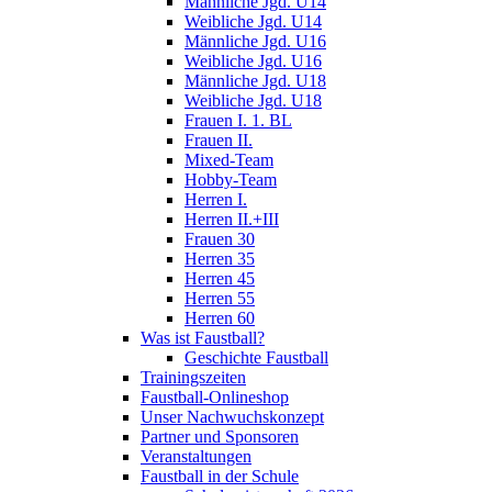
Männliche Jgd. U14
Weibliche Jgd. U14
Männliche Jgd. U16
Weibliche Jgd. U16
Männliche Jgd. U18
Weibliche Jgd. U18
Frauen I. 1. BL
Frauen II.
Mixed-Team
Hobby-Team
Herren I.
Herren II.+III
Frauen 30
Herren 35
Herren 45
Herren 55
Herren 60
Was ist Faustball?
Geschichte Faustball
Trainingszeiten
Faustball-Onlineshop
Unser Nachwuchskonzept
Partner und Sponsoren
Veranstaltungen
Faustball in der Schule