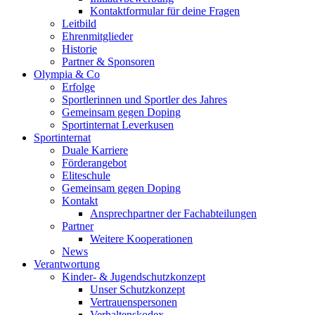
Kontaktformular für deine Fragen
Leitbild
Ehrenmitglieder
Historie
Partner & Sponsoren
Olympia & Co
Erfolge
Sportlerinnen und Sportler des Jahres
Gemeinsam gegen Doping
Sportinternat Leverkusen
Sportinternat
Duale Karriere
Förderangebot
Eliteschule
Gemeinsam gegen Doping
Kontakt
Ansprechpartner der Fachabteilungen
Partner
Weitere Kooperationen
News
Verantwortung
Kinder- & Jugendschutzkonzept
Unser Schutzkonzept
Vertrauenspersonen
Verhaltenskodex