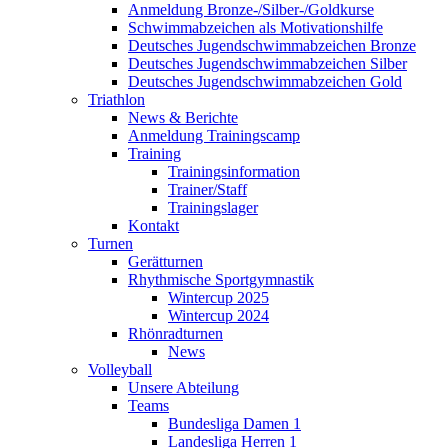
Anmeldung Bronze-/Silber-/Goldkurse
Schwimmabzeichen als Motivationshilfe
Deutsches Jugendschwimmabzeichen Bronze
Deutsches Jugendschwimmabzeichen Silber
Deutsches Jugendschwimmabzeichen Gold
Triathlon
News & Berichte
Anmeldung Trainingscamp
Training
Trainingsinformation
Trainer/Staff
Trainingslager
Kontakt
Turnen
Gerätturnen
Rhythmische Sportgymnastik
Wintercup 2025
Wintercup 2024
Rhönradturnen
News
Volleyball
Unsere Abteilung
Teams
Bundesliga Damen 1
Landesliga Herren 1