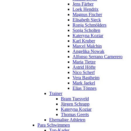
Jens Färber
Loek Hendrix
Magnus Fischer
Elisabeth Sieck
Ronja Schmölders
Sonja Scholten
Kateryna Koziar
Karl Kruber
Marcel Malchin
Angelika Nowak
Alfonso Serrano Carnerero
Maria Tietze
Astrid Höfte
Nico Scherf
Vera Bastheim
Mark Jaekel
Elias Tönnes
Trainer
Bram Tuesveld
Jürgen Schrapp
Kateryna Koziar
Thomas Geerts
Ehemalige Athleten
Para Schwimmen
Top-Kader