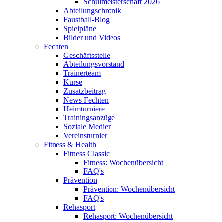
Schulmeisterschaft 2026
Abteilungschronik
Faustball-Blog
Spielpläne
Bilder und Videos
Fechten
Geschäftsstelle
Abteilungsvorstand
Trainerteam
Kurse
Zusatzbeitrag
News Fechten
Heimturniere
Trainingsanzüge
Soziale Medien
Vereinsturnier
Fitness & Health
Fitness Classic
Fitness: Wochenübersicht
FAQ's
Prävention
Prävention: Wochenübersicht
FAQ's
Rehasport
Rehasport: Wochenübersicht