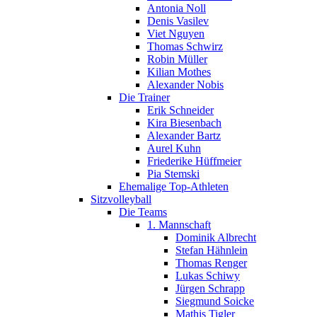
Antonia Noll
Denis Vasilev
Viet Nguyen
Thomas Schwirz
Robin Müller
Kilian Mothes
Alexander Nobis
Die Trainer
Erik Schneider
Kira Biesenbach
Alexander Bartz
Aurel Kuhn
Friederike Hüffmeier
Pia Stemski
Ehemalige Top-Athleten
Sitzvolleyball
Die Teams
1. Mannschaft
Dominik Albrecht
Stefan Hähnlein
Thomas Renger
Lukas Schiwy
Jürgen Schrapp
Siegmund Soicke
Mathis Tigler