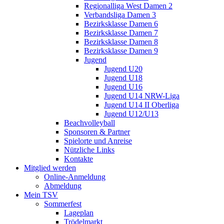
Regionalliga West Damen 2
Verbandsliga Damen 3
Bezirksklasse Damen 6
Bezirksklasse Damen 7
Bezirksklasse Damen 8
Bezirksklasse Damen 9
Jugend
Jugend U20
Jugend U18
Jugend U16
Jugend U14 NRW-Liga
Jugend U14 II Oberliga
Jugend U12/U13
Beachvolleyball
Sponsoren & Partner
Spielorte und Anreise
Nützliche Links
Kontakte
Mitglied werden
Online-Anmeldung
Abmeldung
Mein TSV
Sommerfest
Lageplan
Trödelmarkt