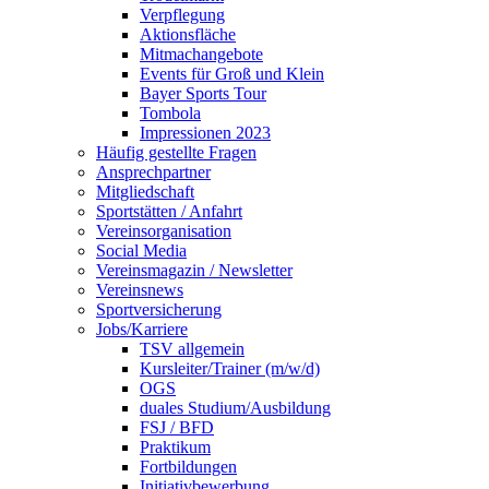
Verpflegung
Aktionsfläche
Mitmachangebote
Events für Groß und Klein
Bayer Sports Tour
Tombola
Impressionen 2023
Häufig gestellte Fragen
Ansprechpartner
Mitgliedschaft
Sportstätten / Anfahrt
Vereinsorganisation
Social Media
Vereinsmagazin / Newsletter
Vereinsnews
Sportversicherung
Jobs/Karriere
TSV allgemein
Kursleiter/Trainer (m/w/d)
OGS
duales Studium/Ausbildung
FSJ / BFD
Praktikum
Fortbildungen
Initiativbewerbung