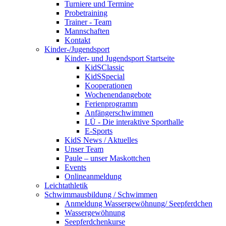
Turniere und Termine
Probetraining
Trainer - Team
Mannschaften
Kontakt
Kinder-/Jugendsport
Kinder- und Jugendsport Startseite
KidSClassic
KidSSpecial
Kooperationen
Wochenendangebote
Ferienprogramm
Anfängerschwimmen
LÜ - Die interaktive Sporthalle
E-Sports
KidS News / Aktuelles
Unser Team
Paule – unser Maskottchen
Events
Onlineanmeldung
Leichtathletik
Schwimmausbildung / Schwimmen
Anmeldung Wassergewöhnung/ Seepferdchen
Wassergewöhnung
Seepferdchenkurse