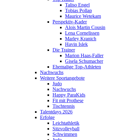
Taliso Engel
Tobias Pollap
Maurice Wetekam
Perspektiv-Kader
Alois Martin Cousin
Lena Cornelissen
Marley Kranich
Havin Islek
Die Trainer
Marion Haas-Faller
Gisela Schumacher
Ehemalige Top-Athleten
Nachwuchs
Weitere Sportangebote
Judo
Nachwuchs
Happy ParaKids
Fit mit Prothese
Tischtennis
Talentdays 2026
Erfolge
Leichtathletik
Sitzvolleyball
Schwimmen
Judo