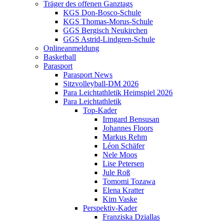
Träger des offenen Ganztags
KGS Don-Bosco-Schule
KGS Thomas-Morus-Schule
GGS Bergisch Neukirchen
GGS Astrid-Lindgren-Schule
Onlineanmeldung
Basketball
Parasport
Parasport News
Sitzvolleyball-DM 2026
Para Leichtathletik Heimspiel 2026
Para Leichtathletik
Top-Kader
Irmgard Bensusan
Johannes Floors
Markus Rehm
Léon Schäfer
Nele Moos
Lise Petersen
Jule Roß
Tomomi Tozawa
Elena Kratter
Kim Vaske
Perspektiv-Kader
Franziska Dziallas