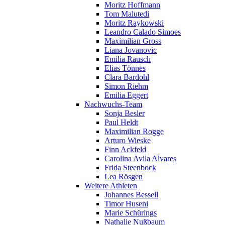
Moritz Hoffmann
Tom Malutedi
Moritz Raykowski
Leandro Calado Simoes
Maximilian Gross
Liana Jovanovic
Emilia Rausch
Elias Tönnes
Clara Bardohl
Simon Riehm
Emilia Eggert
Nachwuchs-Team
Sonja Besler
Paul Heldt
Maximilian Rogge
Arturo Wieske
Finn Ackfeld
Carolina Avila Alvares
Frida Steenbock
Lea Rösgen
Weitere Athleten
Johannes Bessell
Timor Huseni
Marie Schürings
Nathalie Nußbaum