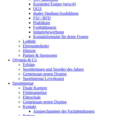
Kursleiter/Trainer (m/w/d)
OGS
duales Studium/Ausbildung
FSJ / BFD
Praktikum
Fortbildungen
Initiativbewerbung
Kontaktformular für deine Fragen
Leitbild
Ehrenmitglieder
Historie
Partner & Sponsoren
Olympia & Co
Erfolge
Sportlerinnen und Sportler des Jahres
Gemeinsam gegen Doping
Sportinternat Leverkusen
Sportinternat
Duale Karriere
Förderangebot
Eliteschule
Gemeinsam gegen Doping
Kontakt
Ansprechpartner der Fachabteilungen
Partner