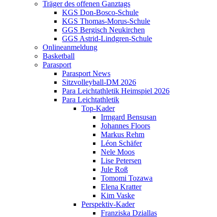
Träger des offenen Ganztags
KGS Don-Bosco-Schule
KGS Thomas-Morus-Schule
GGS Bergisch Neukirchen
GGS Astrid-Lindgren-Schule
Onlineanmeldung
Basketball
Parasport
Parasport News
Sitzvolleyball-DM 2026
Para Leichtathletik Heimspiel 2026
Para Leichtathletik
Top-Kader
Irmgard Bensusan
Johannes Floors
Markus Rehm
Léon Schäfer
Nele Moos
Lise Petersen
Jule Roß
Tomomi Tozawa
Elena Kratter
Kim Vaske
Perspektiv-Kader
Franziska Dziallas