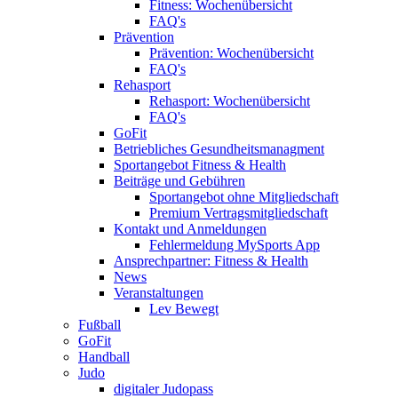
Fitness: Wochenübersicht
FAQ's
Prävention
Prävention: Wochenübersicht
FAQ's
Rehasport
Rehasport: Wochenübersicht
FAQ's
GoFit
Betriebliches Gesundheitsmanagment
Sportangebot Fitness & Health
Beiträge und Gebühren
Sportangebot ohne Mitgliedschaft
Premium Vertragsmitgliedschaft
Kontakt und Anmeldungen
Fehlermeldung MySports App
Ansprechpartner: Fitness & Health
News
Veranstaltungen
Lev Bewegt
Fußball
GoFit
Handball
Judo
digitaler Judopass