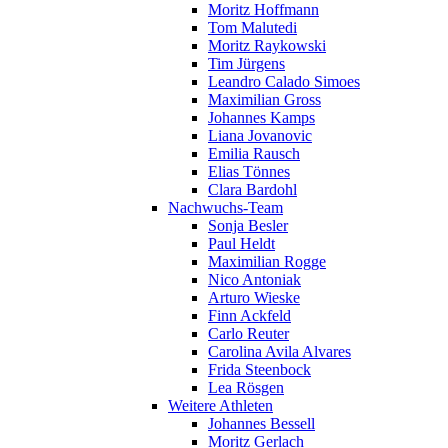
Moritz Hoffmann
Tom Malutedi
Moritz Raykowski
Tim Jürgens
Leandro Calado Simoes
Maximilian Gross
Johannes Kamps
Liana Jovanovic
Emilia Rausch
Elias Tönnes
Clara Bardohl
Nachwuchs-Team
Sonja Besler
Paul Heldt
Maximilian Rogge
Nico Antoniak
Arturo Wieske
Finn Ackfeld
Carlo Reuter
Carolina Avila Alvares
Frida Steenbock
Lea Rösgen
Weitere Athleten
Johannes Bessell
Moritz Gerlach