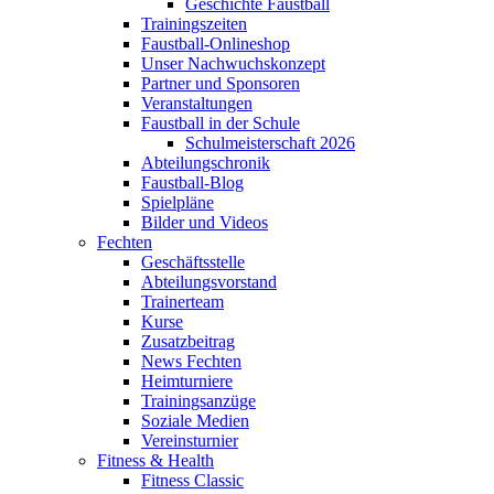
Geschichte Faustball
Trainingszeiten
Faustball-Onlineshop
Unser Nachwuchskonzept
Partner und Sponsoren
Veranstaltungen
Faustball in der Schule
Schulmeisterschaft 2026
Abteilungschronik
Faustball-Blog
Spielpläne
Bilder und Videos
Fechten
Geschäftsstelle
Abteilungsvorstand
Trainerteam
Kurse
Zusatzbeitrag
News Fechten
Heimturniere
Trainingsanzüge
Soziale Medien
Vereinsturnier
Fitness & Health
Fitness Classic