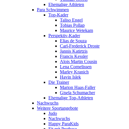
Ehemalige Athleten
Para Schwimmen
Top-Kader
Taliso Engel
Tobias Pollap
Maurice Wetekam
Perspektiv-Kader
Elias de Souza
Carl-Frederick Droste
Jannis Katirtzis
Francis Kessler
Alois Martin Cousin
Lena Cornelissen
Marley Kranich
Havin Islek
Die Trainer
Marion Haas-Faller
Gisela Schumacher
Ehemalige Top-Athleten
Nachwuchs
Weitere Sportangebote
Judo
Nachwuchs
Happy ParaKids
Fit mit Prothese