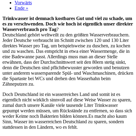
Vorwärts
Ende »
Trinkwasser ist demnach kostbares Gut und viel zu schade, um
es zu verschwenden. Doch wie hoch ist eigentlich unser direkter
Wasserverbrauch pro Tag
?
Deutschland gehört weltweilt zu den größten Wasserverbrauchern.
Jeder Deutsche verbraucht im Schnitt zwischen 120 und 130 Liter
direktes Wasser pro Tag, um beispielsweise zu duschen, zu kochen
und zu waschen. Das entspricht in etwa einer Wassermenge, die in
eine Badewanne passt. Allerdings muss man an dieser Stelle
erwähnen, dass der Durchschnittswert seit den 80ern stetig sinkt,
denn die Deutschen sind pflichtbewusster geworden und benutzen
unter anderem wassersparende Spül- und Waschmaschinen, drücken
die Spartaste bei WCs und drehen den Wasserhahn beim
Zähneputzen zu.
Doch Deutschland ist ein wasserreiches Land und somit ist es
eigentlich nicht wirklich sinnvoll auf diese Weise Wasser zu sparen,
zumal durch unsere Kanäle viele tausende Liter Trinkwasser
gepumpt werden müssen, um Rückstände zu entfernen, so dass sich
weder Keime noch Bakterien bilden können.Es macht also kaum
Sinn, Wasser im wasserreichen Deutschland zu sparen, sondern
stattdessen in den Ländern, wo es fehlt.