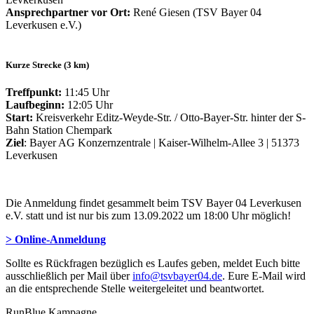
Ansprechpartner vor Ort:
René Giesen (TSV Bayer 04
Leverkusen e.V.)
Kurze Strecke (3 km)
Treffpunkt:
11:45 Uhr
Laufbeginn:
12:05 Uhr
Start:
Kreisverkehr Editz-Weyde-Str. / Otto-Bayer-Str. hinter der S-
Bahn Station Chempark
Ziel
: Bayer AG Konzernzentrale | Kaiser-Wilhelm-Allee 3 | 51373
Leverkusen
Die Anmeldung findet gesammelt beim TSV Bayer 04 Leverkusen
e.V. statt und ist nur bis zum 13.09.2022 um 18:00 Uhr möglich!
> Online-Anmeldung
Sollte es Rückfragen bezüglich es Laufes geben, meldet Euch bitte
ausschließlich per Mail über
info@tsvbayer04.de
. Eure E-Mail wird
an die entsprechende Stelle weitergeleitet und beantwortet.
RunBlue Kampagne