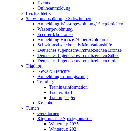
Events
Onlineanmeldung
Leichtathletik
Schwimmausbildung / Schwimmen
Anmeldung Wassergewöhnung/ Seepferdchen
Wassergewöhnung
Seepferdchenkurse
Anmeldung Bronze-/Silber-/Goldkurse
Schwimmabzeichen als Motivationshilfe
Deutsches Jugendschwimmabzeichen Bronze
Deutsches Jugendschwimmabzeichen Silber
Deutsches Jugendschwimmabzeichen Gold
Triathlon
News & Berichte
Anmeldung Trainingscamp
Training
Trainingsinformation
Trainer/Staff
Trainingslager
Kontakt
Turnen
Gerätturnen
Rhythmische Sportgymnastik
Wintercup 2025
Wintercup 2024