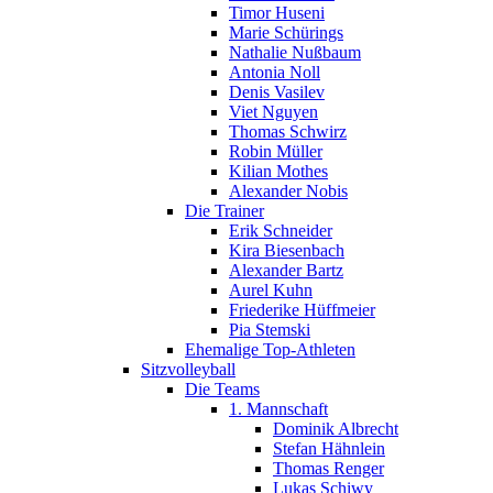
Timor Huseni
Marie Schürings
Nathalie Nußbaum
Antonia Noll
Denis Vasilev
Viet Nguyen
Thomas Schwirz
Robin Müller
Kilian Mothes
Alexander Nobis
Die Trainer
Erik Schneider
Kira Biesenbach
Alexander Bartz
Aurel Kuhn
Friederike Hüffmeier
Pia Stemski
Ehemalige Top-Athleten
Sitzvolleyball
Die Teams
1. Mannschaft
Dominik Albrecht
Stefan Hähnlein
Thomas Renger
Lukas Schiwy