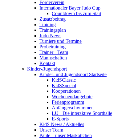
Förderverein
Internationaler Bayer Judo Cup
Countdown bis zum Start
Zusatzbeitrag
Training
Trainingsplan
Judo News
Turniere und Termine
Probetraining
Trainer - Team
Mannschaften
Kontakt
Kinder-/Jugendsport
Kinder- und Jugendsport Startseite
KidSClassic
KidSSpecial
Kooperationen
Wochenendangebote
Ferienprogramm
Anfängerschwimmen
LÜ - Die interaktive Sporthalle
E-Sports
KidS News / Aktuelles
Unser Team
Paule – unser Maskottchen