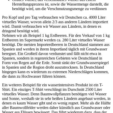
Herstellungsprozess ist, sowie die Wassermenge darstellt, die
benötigt wird, um die Verschmutzungsmenge zu verdünnen
Pro Kopf und pro Tag verbrauchen wir Deutschen ca. 4000 Liter
virtuelles Wasser, wovon allein 2/3 aus anderen Ländern importiert
wird. Damit verbrauchen wir Wasser aus Ländern, in denen es
dringend benötigt wird.
Nehmen wir als Beispiel 1 kg Erdbeeren. Für den Verkauf von 1 kg
Erdbeeren im Supermarkt werden ca. 280 Liter virtuelles Wasser
benötigt. Die meisten Importerdbeeren in Deutschland stammen aus
Spanien und werden in ihrem Importland täglich mit Grundwasser
beregnet. Ein Großteil davon verdunstet und fällt nicht etwa in
Spanien, sondern in regenreichen Gebieten wie Deutschland in
Form von Regen auf die Erde. Somit sinkt der Grundwasserspiegel
in Spanien und die Region droht auszutrocknen. In Deutschland
hingegen kann es wiederum zu extremen Niederschlägen kommen,
die dann zu Hochwasser führen können.
Ein weiteres Beispiel für ein wasserintensives Produkt ist ein T-
Shirt. Ein einziges T-Shirt verschlingt im Durschnitt 2500 Liter
virtuelles Wasser. Denn Baumwollpflanzen benötigen viel Wasser
und Sonne, weshalb sie in sehr heißen Ländern angebaut werden, in
denen es kaum Wasser gibt und es wenig regnet. Mehr als die Hälfte
aller Baumwollfelder werden daher künstlich aus Grundwasser oder
Wasser aus Flüssen bewässert. Das führt wiederum dazu, dass der