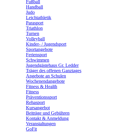
Fußball
Handball
Judo
Leichtathletik
Parasport
Triathlon
Turnen
Volleyball
Kinder- / Jugendsport
Sportangebote
Feriensport
Schwimmen
Jugendgästehaus Gr. Ledder
Träger des offenen Ganztages
Angebote an Schulen
Wochenendangebote
Fitness & Health
Fitness
Präventionssport
Rehasport
Kursangebot
Beiträge und Gebühren
Kontakt & Anmeldung
Veranstaltungen
GoFit