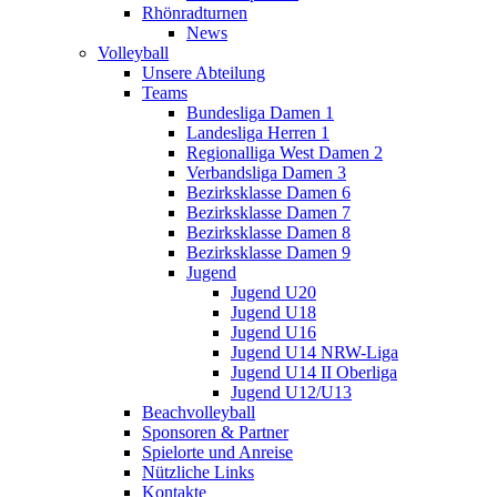
Rhönradturnen
News
Volleyball
Unsere Abteilung
Teams
Bundesliga Damen 1
Landesliga Herren 1
Regionalliga West Damen 2
Verbandsliga Damen 3
Bezirksklasse Damen 6
Bezirksklasse Damen 7
Bezirksklasse Damen 8
Bezirksklasse Damen 9
Jugend
Jugend U20
Jugend U18
Jugend U16
Jugend U14 NRW-Liga
Jugend U14 II Oberliga
Jugend U12/U13
Beachvolleyball
Sponsoren & Partner
Spielorte und Anreise
Nützliche Links
Kontakte