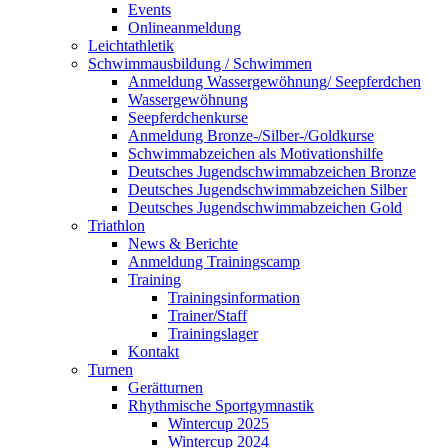
Events
Onlineanmeldung
Leichtathletik
Schwimmausbildung / Schwimmen
Anmeldung Wassergewöhnung/ Seepferdchen
Wassergewöhnung
Seepferdchenkurse
Anmeldung Bronze-/Silber-/Goldkurse
Schwimmabzeichen als Motivationshilfe
Deutsches Jugendschwimmabzeichen Bronze
Deutsches Jugendschwimmabzeichen Silber
Deutsches Jugendschwimmabzeichen Gold
Triathlon
News & Berichte
Anmeldung Trainingscamp
Training
Trainingsinformation
Trainer/Staff
Trainingslager
Kontakt
Turnen
Gerätturnen
Rhythmische Sportgymnastik
Wintercup 2025
Wintercup 2024