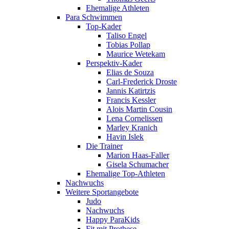
Ehemalige Athleten
Para Schwimmen
Top-Kader
Taliso Engel
Tobias Pollap
Maurice Wetekam
Perspektiv-Kader
Elias de Souza
Carl-Frederick Droste
Jannis Katirtzis
Francis Kessler
Alois Martin Cousin
Lena Cornelissen
Marley Kranich
Havin Islek
Die Trainer
Marion Haas-Faller
Gisela Schumacher
Ehemalige Top-Athleten
Nachwuchs
Weitere Sportangebote
Judo
Nachwuchs
Happy ParaKids
Fit mit Prothese