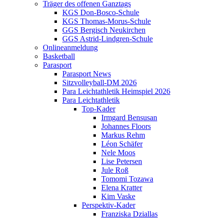
Träger des offenen Ganztags
KGS Don-Bosco-Schule
KGS Thomas-Morus-Schule
GGS Bergisch Neukirchen
GGS Astrid-Lindgren-Schule
Onlineanmeldung
Basketball
Parasport
Parasport News
Sitzvolleyball-DM 2026
Para Leichtathletik Heimspiel 2026
Para Leichtathletik
Top-Kader
Irmgard Bensusan
Johannes Floors
Markus Rehm
Léon Schäfer
Nele Moos
Lise Petersen
Jule Roß
Tomomi Tozawa
Elena Kratter
Kim Vaske
Perspektiv-Kader
Franziska Dziallas