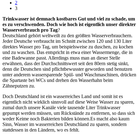
2
3
Trinkwasser ist demnach kostbares Gut und viel zu schade, um
es zu verschwenden. Doch wie hoch ist eigentlich unser direkter
Wasserverbrauch pro Tag
?
Deutschland gehört weltweilt zu den größten Wasserverbrauchern.
Jeder Deutsche verbraucht im Schnitt zwischen 120 und 130 Liter
direktes Wasser pro Tag, um beispielsweise zu duschen, zu kochen
und zu waschen. Das entspricht in etwa einer Wassermenge, die in
eine Badewanne passt. Allerdings muss man an dieser Stelle
erwähnen, dass der Durchschnittswert seit den 80ern stetig sinkt,
denn die Deutschen sind pflichtbewusster geworden und benutzen
unter anderem wassersparende Spül- und Waschmaschinen, drücken
die Spartaste bei WCs und drehen den Wasserhahn beim
Zähneputzen zu.
Doch Deutschland ist ein wasserreiches Land und somit ist es
eigentlich nicht wirklich sinnvoll auf diese Weise Wasser zu sparen,
zumal durch unsere Kanäle viele tausende Liter Trinkwasser
gepumpt werden müssen, um Rückstände zu entfernen, so dass sich
weder Keime noch Bakterien bilden können.Es macht also kaum
Sinn, Wasser im wasserreichen Deutschland zu sparen, sondern
stattdessen in den Ländern, wo es fehlt.