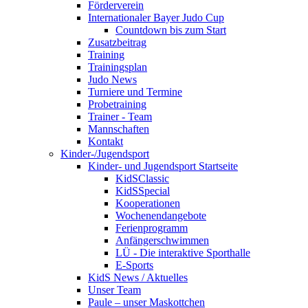
Förderverein
Internationaler Bayer Judo Cup
Countdown bis zum Start
Zusatzbeitrag
Training
Trainingsplan
Judo News
Turniere und Termine
Probetraining
Trainer - Team
Mannschaften
Kontakt
Kinder-/Jugendsport
Kinder- und Jugendsport Startseite
KidSClassic
KidSSpecial
Kooperationen
Wochenendangebote
Ferienprogramm
Anfängerschwimmen
LÜ - Die interaktive Sporthalle
E-Sports
KidS News / Aktuelles
Unser Team
Paule – unser Maskottchen