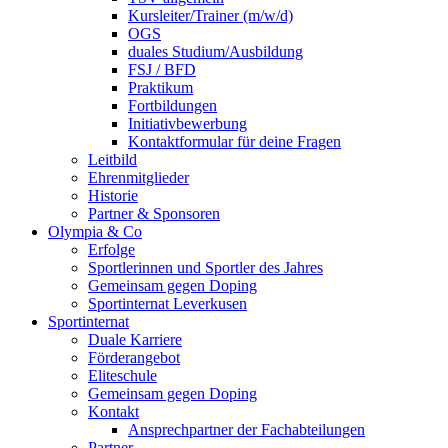
Kursleiter/Trainer (m/w/d)
OGS
duales Studium/Ausbildung
FSJ / BFD
Praktikum
Fortbildungen
Initiativbewerbung
Kontaktformular für deine Fragen
Leitbild
Ehrenmitglieder
Historie
Partner & Sponsoren
Olympia & Co
Erfolge
Sportlerinnen und Sportler des Jahres
Gemeinsam gegen Doping
Sportinternat Leverkusen
Sportinternat
Duale Karriere
Förderangebot
Eliteschule
Gemeinsam gegen Doping
Kontakt
Ansprechpartner der Fachabteilungen
Partner