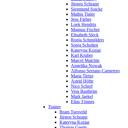
Jürgen Schrapp
Siegmund Soicke
Mathis Tigler
Jens Färber
Loek Hendrix
Magnus Fischer
Elisabeth Sieck
Ronja Schmölders
Sonja Scholten
Kateryna Koziar
Karl Kruber
Marcel Malchin
Angelika Nowak
Alfonso Serrano Carnerero
Maria Tietze
Astrid Höfte
Nico Scherf
Vera Bastheim
Mark Jaekel
Elias Tönnes
Trainer
Bram Tuesveld
Jürgen Schrapp
Kateryna Koziar
Thomas Geerts