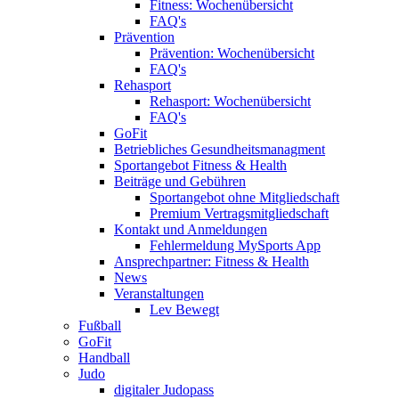
Fitness: Wochenübersicht
FAQ's
Prävention
Prävention: Wochenübersicht
FAQ's
Rehasport
Rehasport: Wochenübersicht
FAQ's
GoFit
Betriebliches Gesundheitsmanagment
Sportangebot Fitness & Health
Beiträge und Gebühren
Sportangebot ohne Mitgliedschaft
Premium Vertragsmitgliedschaft
Kontakt und Anmeldungen
Fehlermeldung MySports App
Ansprechpartner: Fitness & Health
News
Veranstaltungen
Lev Bewegt
Fußball
GoFit
Handball
Judo
digitaler Judopass