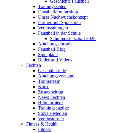
Geschichte Faustball
Trainingszeiten
Faustball-Onlineshop
Unser Nachwuchskonzept
Partner und Sponsoren
Veranstaltungen
Faustball in der Schule
Schulmeisterschaft 2026
Abteilungschronik
Faustball-Blog
Spielpläne
Bilder und Videos
Fechten
Geschäftsstelle
Abteilungsvorstand
Trainerteam
Kurse
Zusatzbeitrag
News Fechten
Heimturniere
Trainingsanzüge
Soziale Medien
Vereinsturnier
Fitness & Health
Fitness