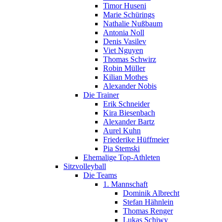
Timor Huseni
Marie Schürings
Nathalie Nußbaum
Antonia Noll
Denis Vasilev
Viet Nguyen
Thomas Schwirz
Robin Müller
Kilian Mothes
Alexander Nobis
Die Trainer
Erik Schneider
Kira Biesenbach
Alexander Bartz
Aurel Kuhn
Friederike Hüffmeier
Pia Stemski
Ehemalige Top-Athleten
Sitzvolleyball
Die Teams
1. Mannschaft
Dominik Albrecht
Stefan Hähnlein
Thomas Renger
Lukas Schiwy