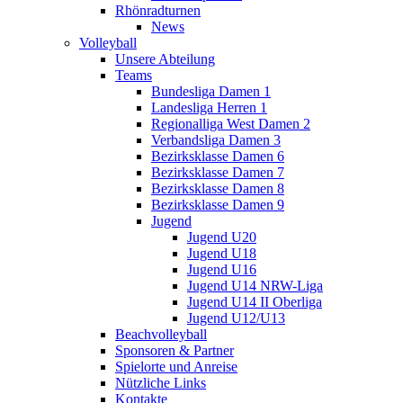
Rhönradturnen
News
Volleyball
Unsere Abteilung
Teams
Bundesliga Damen 1
Landesliga Herren 1
Regionalliga West Damen 2
Verbandsliga Damen 3
Bezirksklasse Damen 6
Bezirksklasse Damen 7
Bezirksklasse Damen 8
Bezirksklasse Damen 9
Jugend
Jugend U20
Jugend U18
Jugend U16
Jugend U14 NRW-Liga
Jugend U14 II Oberliga
Jugend U12/U13
Beachvolleyball
Sponsoren & Partner
Spielorte und Anreise
Nützliche Links
Kontakte