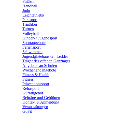
Fußball
Handball
Judo
Leichtathletik
Parasport
Triathlon
Turnen
Volleyball
Kinder- / Jugendsport
Sportangebote
Feriensport
Schwimmen
Jugendgästehaus Gr. Ledder
Träger des offenen Ganztages
Angebote an Schulen
Wochenendangebote
Fitness & Health
Fitness
Präventionssport
Rehasport
Kursangebot
Beiträge und Gebühren
Kontakt & Anmeldung
Veranstaltungen
GoFit