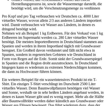
Herstellungsprozess ist, sowie die Wassermenge darstellt, die
benötigt wird, um die Verschmutzungsmenge zu verdünnen
Pro Kopf und pro Tag verbrauchen wir Deutschen ca. 4000 Liter
virtuelles Wasser, wovon allein 2/3 aus anderen Ländern importiert
wird. Damit verbrauchen wir Wasser aus Ländern, in denen es
dringend benötigt wird.
Nehmen wir als Beispiel 1 kg Erdbeeren. Für den Verkauf von 1 kg
Erdbeeren im Supermarkt werden ca. 280 Liter virtuelles Wasser
benötigt. Die meisten Importerdbeeren in Deutschland stammen aus
Spanien und werden in ihrem Importland täglich mit Grundwasser
beregnet. Ein Großteil davon verdunstet und fällt nicht etwa in
Spanien, sondern in regenreichen Gebieten wie Deutschland in
Form von Regen auf die Erde. Somit sinkt der Grundwasserspiegel
in Spanien und die Region droht auszutrocknen. In Deutschland
hingegen kann es wiederum zu extremen Niederschlägen kommen,
die dann zu Hochwasser führen können.
Ein weiteres Beispiel für ein wasserintensives Produkt ist ein T-
Shirt. Ein einziges T-Shirt verschlingt im Durschnitt 2500 Liter
virtuelles Wasser. Denn Baumwollpflanzen benötigen viel Wasser
und Sonne, weshalb sie in sehr heißen Ländern angebaut werden, in
denen es kaum Wasser gibt und es wenig regnet. Mehr als die Hälfte
aller Baumwollfelder werden daher künstlich aus Grundwasser oder
Wasser aus Flüssen bewässert. Das führt wiederum dazu, dass der