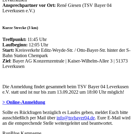
Ansprechpartner vor Ort:
René Giesen (TSV Bayer 04
Leverkusen e.V.)
Kurze Strecke (3 km)
Treffpunkt:
11:45 Uhr
Laufbeginn:
12:05 Uhr
Start:
Kreisverkehr Editz-Weyde-Str. / Otto-Bayer-Str. hinter der S-
Bahn Station Chempark
Ziel
: Bayer AG Konzernzentrale | Kaiser-Wilhelm-Allee 3 | 51373
Leverkusen
Die Anmeldung findet gesammelt beim TSV Bayer 04 Leverkusen
e.V. statt und ist nur bis zum 13.09.2022 um 18:00 Uhr möglich!
> Online-Anmeldung
Sollte es Rückfragen bezüglich es Laufes geben, meldet Euch bitte
ausschließlich per Mail über
info@tsvbayer04.de
. Eure E-Mail wird
an die entsprechende Stelle weitergeleitet und beantwortet.
RunBlue Kampagne