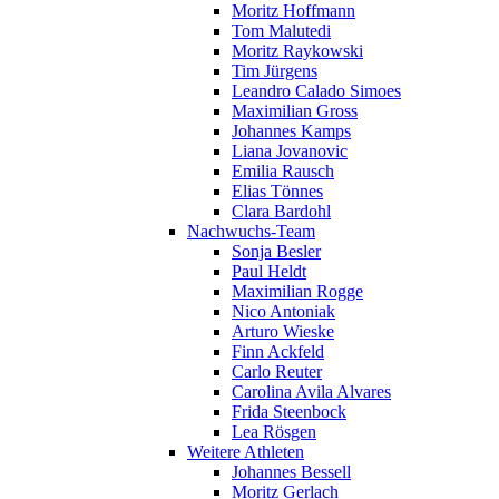
Moritz Hoffmann
Tom Malutedi
Moritz Raykowski
Tim Jürgens
Leandro Calado Simoes
Maximilian Gross
Johannes Kamps
Liana Jovanovic
Emilia Rausch
Elias Tönnes
Clara Bardohl
Nachwuchs-Team
Sonja Besler
Paul Heldt
Maximilian Rogge
Nico Antoniak
Arturo Wieske
Finn Ackfeld
Carlo Reuter
Carolina Avila Alvares
Frida Steenbock
Lea Rösgen
Weitere Athleten
Johannes Bessell
Moritz Gerlach