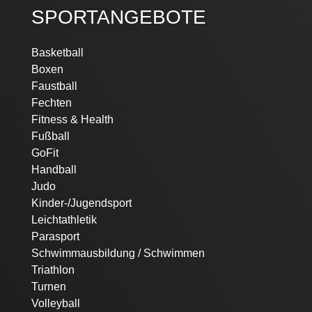
SPORTANGEBOTE
Navigation
Basketball
überspringen
Boxen
Faustball
Fechten
Fitness & Health
Fußball
GoFit
Handball
Judo
Kinder-/Jugendsport
Leichtathletik
Parasport
Schwimmausbildung / Schwimmen
Triathlon
Turnen
Volleyball