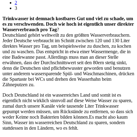
2
3
Trinkwasser ist demnach kostbares Gut und viel zu schade, um
es zu verschwenden. Doch wie hoch ist eigentlich unser direkter
Wasserverbrauch pro Tag
?
Deutschland gehört weltweilt zu den größten Wasserverbrauchern.
Jeder Deutsche verbraucht im Schnitt zwischen 120 und 130 Liter
direktes Wasser pro Tag, um beispielsweise zu duschen, zu kochen
und zu waschen. Das entspricht in etwa einer Wassermenge, die in
eine Badewanne passt. Allerdings muss man an dieser Stelle
erwähnen, dass der Durchschnittswert seit den 80ern stetig sinkt,
denn die Deutschen sind pflichtbewusster geworden und benutzen
unter anderem wassersparende Spül- und Waschmaschinen, drücken
die Spartaste bei WCs und drehen den Wasserhahn beim
Zähneputzen zu.
Doch Deutschland ist ein wasserreiches Land und somit ist es
eigentlich nicht wirklich sinnvoll auf diese Weise Wasser zu sparen,
zumal durch unsere Kanäle viele tausende Liter Trinkwasser
gepumpt werden müssen, um Rückstände zu entfernen, so dass sich
weder Keime noch Bakterien bilden können.Es macht also kaum
Sinn, Wasser im wasserreichen Deutschland zu sparen, sondern
stattdessen in den Ländern, wo es fehlt.