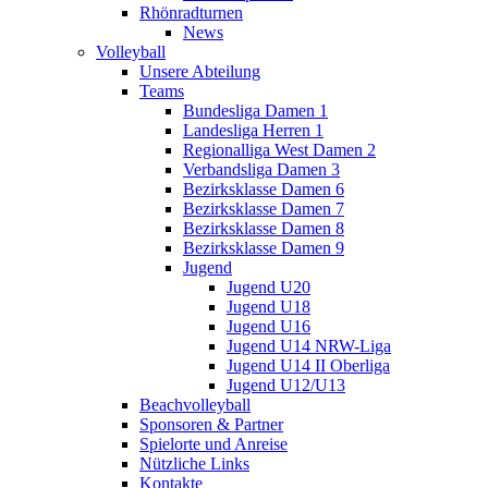
Rhönradturnen
News
Volleyball
Unsere Abteilung
Teams
Bundesliga Damen 1
Landesliga Herren 1
Regionalliga West Damen 2
Verbandsliga Damen 3
Bezirksklasse Damen 6
Bezirksklasse Damen 7
Bezirksklasse Damen 8
Bezirksklasse Damen 9
Jugend
Jugend U20
Jugend U18
Jugend U16
Jugend U14 NRW-Liga
Jugend U14 II Oberliga
Jugend U12/U13
Beachvolleyball
Sponsoren & Partner
Spielorte und Anreise
Nützliche Links
Kontakte