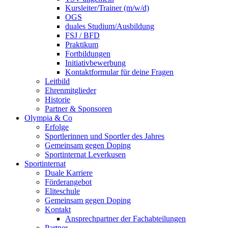
Kursleiter/Trainer (m/w/d)
OGS
duales Studium/Ausbildung
FSJ / BFD
Praktikum
Fortbildungen
Initiativbewerbung
Kontaktformular für deine Fragen
Leitbild
Ehrenmitglieder
Historie
Partner & Sponsoren
Olympia & Co
Erfolge
Sportlerinnen und Sportler des Jahres
Gemeinsam gegen Doping
Sportinternat Leverkusen
Sportinternat
Duale Karriere
Förderangebot
Eliteschule
Gemeinsam gegen Doping
Kontakt
Ansprechpartner der Fachabteilungen
Partner