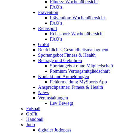
Fitness: Wochenübersicht
FAQ's
Prävention
Prävention: Wochenübersicht
FAQ's
Rehasport
Rehasport: Wochenübersicht
FAQ's
GoFit
Betriebliches Gesundheitsmanagment
Sportangebot Fitness & Health
Beiträge und Gebühren
Sportangebot ohne Mitgliedschaft
Premium Vertragsmitgliedschaft
Kontakt und Anmeldungen
Fehlermeldung MySports App
Ansprechpartner: Fitness & Health
News
Veranstaltungen
Lev Bewegt
Fußball
GoFit
Handball
Judo
digitaler Judopass