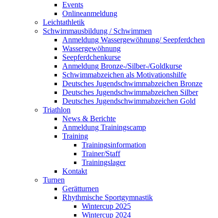
Events
Onlineanmeldung
Leichtathletik
Schwimmausbildung / Schwimmen
Anmeldung Wassergewöhnung/ Seepferdchen
Wassergewöhnung
Seepferdchenkurse
Anmeldung Bronze-/Silber-/Goldkurse
Schwimmabzeichen als Motivationshilfe
Deutsches Jugendschwimmabzeichen Bronze
Deutsches Jugendschwimmabzeichen Silber
Deutsches Jugendschwimmabzeichen Gold
Triathlon
News & Berichte
Anmeldung Trainingscamp
Training
Trainingsinformation
Trainer/Staff
Trainingslager
Kontakt
Turnen
Gerätturnen
Rhythmische Sportgymnastik
Wintercup 2025
Wintercup 2024