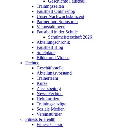
Geschichte Faustball
Trainingszeiten
Faustball-Onlineshop
Unser Nachwuchskonzept
Partner und Sponsoren
Veranstaltungen
Faustball in der Schule
Schulmeisterschaft 2026
Abteilungschronik
Faustball-Blog
Spielpläne
Bilder und Videos
Fechten
Geschäftsstelle
Abteilungsvorstand
Trainerteam
Kurse
Zusatzbeitrag
News Fechten
Heimturniere
Trainingsanzüge
Soziale Medien
Vereinsturnier
Fitness & Health
Fitness Classic