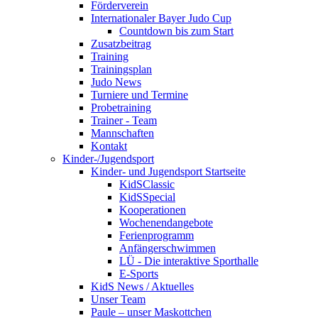
Förderverein
Internationaler Bayer Judo Cup
Countdown bis zum Start
Zusatzbeitrag
Training
Trainingsplan
Judo News
Turniere und Termine
Probetraining
Trainer - Team
Mannschaften
Kontakt
Kinder-/Jugendsport
Kinder- und Jugendsport Startseite
KidSClassic
KidSSpecial
Kooperationen
Wochenendangebote
Ferienprogramm
Anfängerschwimmen
LÜ - Die interaktive Sporthalle
E-Sports
KidS News / Aktuelles
Unser Team
Paule – unser Maskottchen