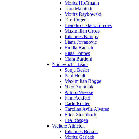
Moritz Hoffmann
Tom Malutedi
Moritz Raykowski
Tim Jürgens
Leandro Calado Simoes
Maximilian Gross
Johannes Kamps
Liana Jovanovic
Emilia Rausch
Elias Tönnes
Clara Bardohl
Nachwuchs-Team
Sonja Besler
Paul Heldt
Maximilian Rogge
Nico Antoniak
Arturo Wieske
Finn Ackfeld
Carlo Reuter
Carolina Avila Alvares
Frida Steenbock
Lea Rösgen
Weitere Athleten
Johannes Bessell
Moritz Gerlach