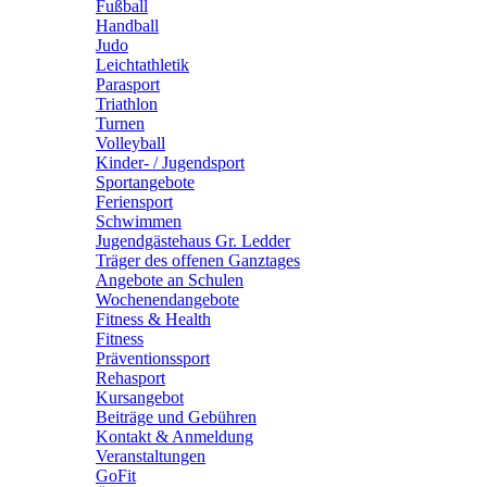
Fußball
Handball
Judo
Leichtathletik
Parasport
Triathlon
Turnen
Volleyball
Kinder- / Jugendsport
Sportangebote
Feriensport
Schwimmen
Jugendgästehaus Gr. Ledder
Träger des offenen Ganztages
Angebote an Schulen
Wochenendangebote
Fitness & Health
Fitness
Präventionssport
Rehasport
Kursangebot
Beiträge und Gebühren
Kontakt & Anmeldung
Veranstaltungen
GoFit