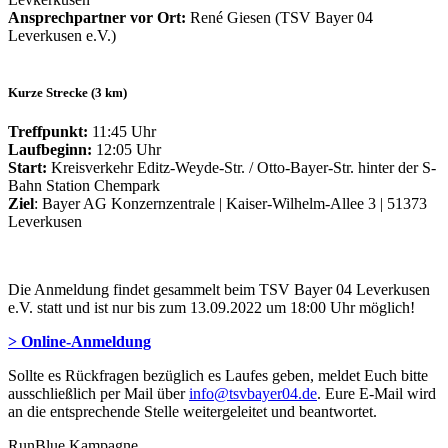
Ansprechpartner vor Ort:
René Giesen (TSV Bayer 04
Leverkusen e.V.)
Kurze Strecke (3 km)
Treffpunkt:
11:45 Uhr
Laufbeginn:
12:05 Uhr
Start:
Kreisverkehr Editz-Weyde-Str. / Otto-Bayer-Str. hinter der S-
Bahn Station Chempark
Ziel
: Bayer AG Konzernzentrale | Kaiser-Wilhelm-Allee 3 | 51373
Leverkusen
Die Anmeldung findet gesammelt beim TSV Bayer 04 Leverkusen
e.V. statt und ist nur bis zum 13.09.2022 um 18:00 Uhr möglich!
> Online-Anmeldung
Sollte es Rückfragen bezüglich es Laufes geben, meldet Euch bitte
ausschließlich per Mail über
info@tsvbayer04.de
. Eure E-Mail wird
an die entsprechende Stelle weitergeleitet und beantwortet.
RunBlue Kampagne