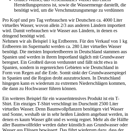
Herstellungsprozess ist, sowie die Wassermenge darstellt, die
benötigt wird, um die Verschmutzungsmenge zu verdünnen
Pro Kopf und pro Tag verbrauchen wir Deutschen ca. 4000 Liter
virtuelles Wasser, wovon allein 2/3 aus anderen Ländern importiert
wird. Damit verbrauchen wir Wasser aus Ländern, in denen es
dringend benötigt wird.
Nehmen wir als Beispiel 1 kg Erdbeeren. Für den Verkauf von 1 kg
Erdbeeren im Supermarkt werden ca. 280 Liter virtuelles Wasser
benötigt. Die meisten Importerdbeeren in Deutschland stammen aus
Spanien und werden in ihrem Importland täglich mit Grundwasser
beregnet. Ein Großteil davon verdunstet und fällt nicht etwa in
Spanien, sondern in regenreichen Gebieten wie Deutschland in
Form von Regen auf die Erde. Somit sinkt der Grundwasserspiegel
in Spanien und die Region droht auszutrocknen. In Deutschland
hingegen kann es wiederum zu extremen Niederschlägen kommen,
die dann zu Hochwasser führen können.
Ein weiteres Beispiel für ein wasserintensives Produkt ist ein T-
Shirt. Ein einziges T-Shirt verschlingt im Durschnitt 2500 Liter
virtuelles Wasser. Denn Baumwollpflanzen benötigen viel Wasser
und Sonne, weshalb sie in sehr heißen Ländern angebaut werden, in
denen es kaum Wasser gibt und es wenig regnet. Mehr als die Hälfte
aller Baumwollfelder werden daher künstlich aus Grundwasser oder
Wasser aus Flüssen bewässert. Das führt wiederum dazu, dass der