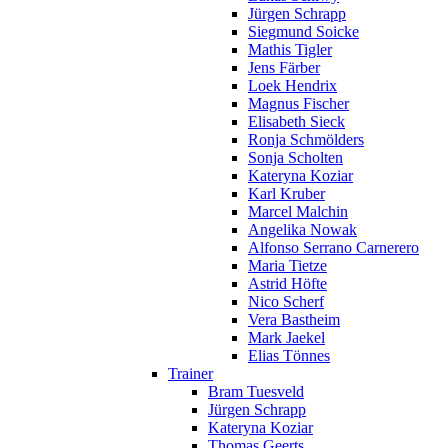
Jürgen Schrapp
Siegmund Soicke
Mathis Tigler
Jens Färber
Loek Hendrix
Magnus Fischer
Elisabeth Sieck
Ronja Schmölders
Sonja Scholten
Kateryna Koziar
Karl Kruber
Marcel Malchin
Angelika Nowak
Alfonso Serrano Carnerero
Maria Tietze
Astrid Höfte
Nico Scherf
Vera Bastheim
Mark Jaekel
Elias Tönnes
Trainer
Bram Tuesveld
Jürgen Schrapp
Kateryna Koziar
Thomas Geerts