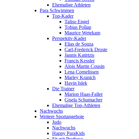
Ehemalige Athleten
Para Schwimmen
Top-Kader
Taliso Engel
Tobias Pollap
Maurice Wetekam
Perspektiv-Kader
Elias de Souza
Carl-Frederick Droste
Jannis Katirtzis
Francis Kessler
Alois Martin Cousin
Lena Cornelissen
Marley Kranich
Havin Islek
Die Trainer
Marion Haas-Faller
Gisela Schumacher
Ehemalige Top-Athleten
Nachwuchs
Weitere Sportangebote
Judo
Nachwuchs
Happy ParaKids
Fit mit Prothese