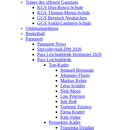
Träger des offenen Ganztags
KGS Don-Bosco-Schule
KGS Thomas-Morus-Schule
GGS Bergisch Neukirchen
GGS Astrid-Lindgren-Schule
Onlineanmeldung
Basketball
Parasport
Parasport News
Sitzvolleyball-DM 2026
Para Leichtathletik Heimspiel 2026
Para Leichtathletik
Top-Kader
Irmgard Bensusan
Johannes Floors
Markus Rehm
Léon Schäfer
Nele Moos
Lise Petersen
Jule Roß
Tomomi Tozawa
Elena Kratter
Kim Vaske
Perspektiv-Kader
Franziska Dziallas