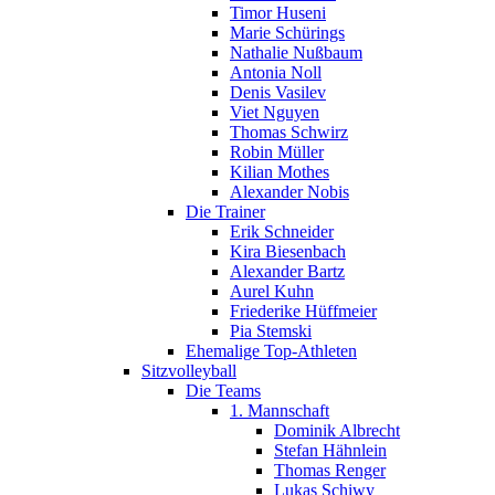
Timor Huseni
Marie Schürings
Nathalie Nußbaum
Antonia Noll
Denis Vasilev
Viet Nguyen
Thomas Schwirz
Robin Müller
Kilian Mothes
Alexander Nobis
Die Trainer
Erik Schneider
Kira Biesenbach
Alexander Bartz
Aurel Kuhn
Friederike Hüffmeier
Pia Stemski
Ehemalige Top-Athleten
Sitzvolleyball
Die Teams
1. Mannschaft
Dominik Albrecht
Stefan Hähnlein
Thomas Renger
Lukas Schiwy