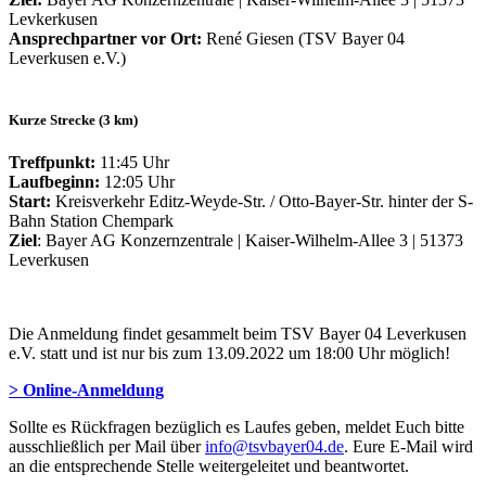
Levkerkusen
Ansprechpartner vor Ort:
René Giesen (TSV Bayer 04
Leverkusen e.V.)
Kurze Strecke (3 km)
Treffpunkt:
11:45 Uhr
Laufbeginn:
12:05 Uhr
Start:
Kreisverkehr Editz-Weyde-Str. / Otto-Bayer-Str. hinter der S-
Bahn Station Chempark
Ziel
: Bayer AG Konzernzentrale | Kaiser-Wilhelm-Allee 3 | 51373
Leverkusen
Die Anmeldung findet gesammelt beim TSV Bayer 04 Leverkusen
e.V. statt und ist nur bis zum 13.09.2022 um 18:00 Uhr möglich!
> Online-Anmeldung
Sollte es Rückfragen bezüglich es Laufes geben, meldet Euch bitte
ausschließlich per Mail über
info@tsvbayer04.de
. Eure E-Mail wird
an die entsprechende Stelle weitergeleitet und beantwortet.