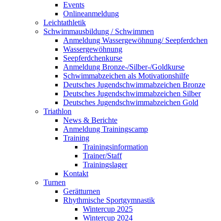
Events
Onlineanmeldung
Leichtathletik
Schwimmausbildung / Schwimmen
Anmeldung Wassergewöhnung/ Seepferdchen
Wassergewöhnung
Seepferdchenkurse
Anmeldung Bronze-/Silber-/Goldkurse
Schwimmabzeichen als Motivationshilfe
Deutsches Jugendschwimmabzeichen Bronze
Deutsches Jugendschwimmabzeichen Silber
Deutsches Jugendschwimmabzeichen Gold
Triathlon
News & Berichte
Anmeldung Trainingscamp
Training
Trainingsinformation
Trainer/Staff
Trainingslager
Kontakt
Turnen
Gerätturnen
Rhythmische Sportgymnastik
Wintercup 2025
Wintercup 2024