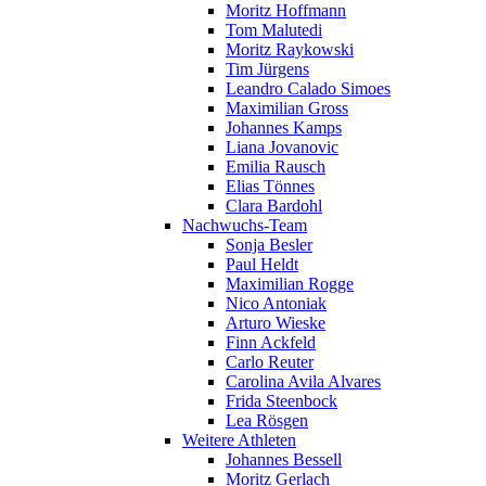
Moritz Hoffmann
Tom Malutedi
Moritz Raykowski
Tim Jürgens
Leandro Calado Simoes
Maximilian Gross
Johannes Kamps
Liana Jovanovic
Emilia Rausch
Elias Tönnes
Clara Bardohl
Nachwuchs-Team
Sonja Besler
Paul Heldt
Maximilian Rogge
Nico Antoniak
Arturo Wieske
Finn Ackfeld
Carlo Reuter
Carolina Avila Alvares
Frida Steenbock
Lea Rösgen
Weitere Athleten
Johannes Bessell
Moritz Gerlach