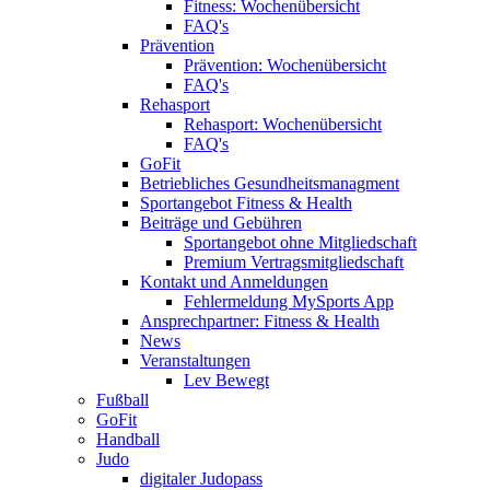
Fitness: Wochenübersicht
FAQ's
Prävention
Prävention: Wochenübersicht
FAQ's
Rehasport
Rehasport: Wochenübersicht
FAQ's
GoFit
Betriebliches Gesundheitsmanagment
Sportangebot Fitness & Health
Beiträge und Gebühren
Sportangebot ohne Mitgliedschaft
Premium Vertragsmitgliedschaft
Kontakt und Anmeldungen
Fehlermeldung MySports App
Ansprechpartner: Fitness & Health
News
Veranstaltungen
Lev Bewegt
Fußball
GoFit
Handball
Judo
digitaler Judopass