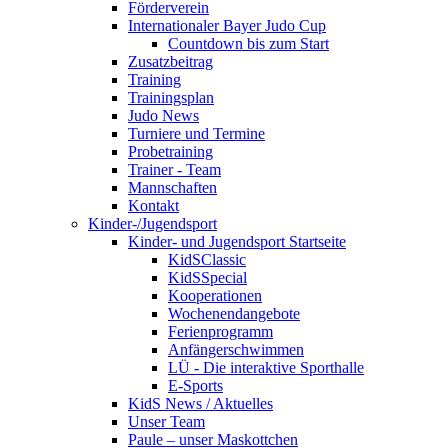
Förderverein
Internationaler Bayer Judo Cup
Countdown bis zum Start
Zusatzbeitrag
Training
Trainingsplan
Judo News
Turniere und Termine
Probetraining
Trainer - Team
Mannschaften
Kontakt
Kinder-/Jugendsport
Kinder- und Jugendsport Startseite
KidSClassic
KidSSpecial
Kooperationen
Wochenendangebote
Ferienprogramm
Anfängerschwimmen
LÜ - Die interaktive Sporthalle
E-Sports
KidS News / Aktuelles
Unser Team
Paule – unser Maskottchen