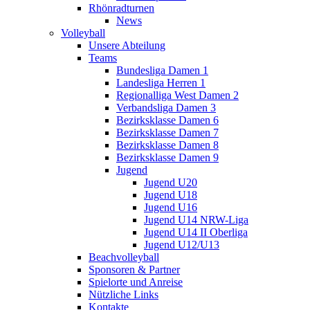
Rhönradturnen
News
Volleyball
Unsere Abteilung
Teams
Bundesliga Damen 1
Landesliga Herren 1
Regionalliga West Damen 2
Verbandsliga Damen 3
Bezirksklasse Damen 6
Bezirksklasse Damen 7
Bezirksklasse Damen 8
Bezirksklasse Damen 9
Jugend
Jugend U20
Jugend U18
Jugend U16
Jugend U14 NRW-Liga
Jugend U14 II Oberliga
Jugend U12/U13
Beachvolleyball
Sponsoren & Partner
Spielorte und Anreise
Nützliche Links
Kontakte