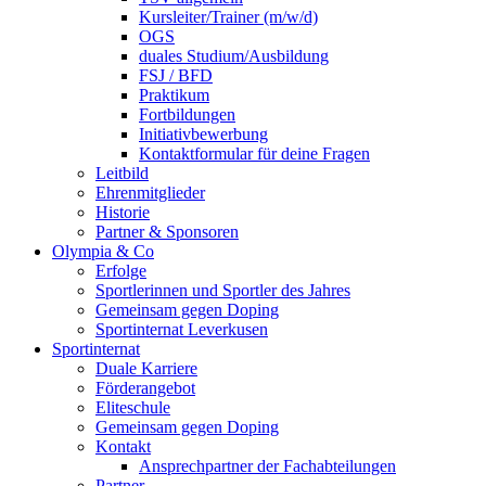
Kursleiter/Trainer (m/w/d)
OGS
duales Studium/Ausbildung
FSJ / BFD
Praktikum
Fortbildungen
Initiativbewerbung
Kontaktformular für deine Fragen
Leitbild
Ehrenmitglieder
Historie
Partner & Sponsoren
Olympia & Co
Erfolge
Sportlerinnen und Sportler des Jahres
Gemeinsam gegen Doping
Sportinternat Leverkusen
Sportinternat
Duale Karriere
Förderangebot
Eliteschule
Gemeinsam gegen Doping
Kontakt
Ansprechpartner der Fachabteilungen
Partner