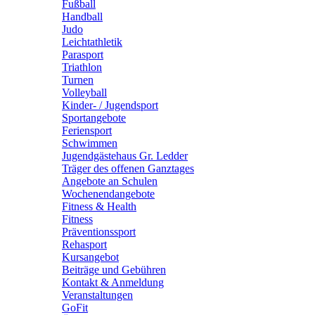
Fußball
Handball
Judo
Leichtathletik
Parasport
Triathlon
Turnen
Volleyball
Kinder- / Jugendsport
Sportangebote
Feriensport
Schwimmen
Jugendgästehaus Gr. Ledder
Träger des offenen Ganztages
Angebote an Schulen
Wochenendangebote
Fitness & Health
Fitness
Präventionssport
Rehasport
Kursangebot
Beiträge und Gebühren
Kontakt & Anmeldung
Veranstaltungen
GoFit