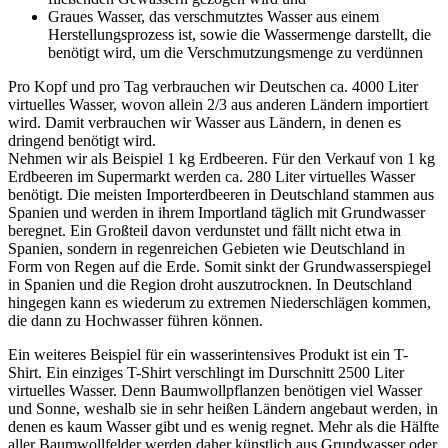
Graues Wasser, das verschmutztes Wasser aus einem
Herstellungsprozess ist, sowie die Wassermenge darstellt, die
benötigt wird, um die Verschmutzungsmenge zu verdünnen
Pro Kopf und pro Tag verbrauchen wir Deutschen ca. 4000 Liter
virtuelles Wasser, wovon allein 2/3 aus anderen Ländern importiert
wird. Damit verbrauchen wir Wasser aus Ländern, in denen es
dringend benötigt wird.
Nehmen wir als Beispiel 1 kg Erdbeeren. Für den Verkauf von 1 kg
Erdbeeren im Supermarkt werden ca. 280 Liter virtuelles Wasser
benötigt. Die meisten Importerdbeeren in Deutschland stammen aus
Spanien und werden in ihrem Importland täglich mit Grundwasser
beregnet. Ein Großteil davon verdunstet und fällt nicht etwa in
Spanien, sondern in regenreichen Gebieten wie Deutschland in
Form von Regen auf die Erde. Somit sinkt der Grundwasserspiegel
in Spanien und die Region droht auszutrocknen. In Deutschland
hingegen kann es wiederum zu extremen Niederschlägen kommen,
die dann zu Hochwasser führen können.
Ein weiteres Beispiel für ein wasserintensives Produkt ist ein T-
Shirt. Ein einziges T-Shirt verschlingt im Durschnitt 2500 Liter
virtuelles Wasser. Denn Baumwollpflanzen benötigen viel Wasser
und Sonne, weshalb sie in sehr heißen Ländern angebaut werden, in
denen es kaum Wasser gibt und es wenig regnet. Mehr als die Hälfte
aller Baumwollfelder werden daher künstlich aus Grundwasser oder