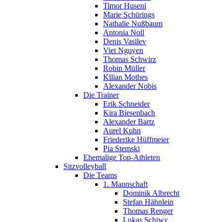
Timor Huseni
Marie Schürings
Nathalie Nußbaum
Antonia Noll
Denis Vasilev
Viet Nguyen
Thomas Schwirz
Robin Müller
Kilian Mothes
Alexander Nobis
Die Trainer
Erik Schneider
Kira Biesenbach
Alexander Bartz
Aurel Kuhn
Friederike Hüffmeier
Pia Stemski
Ehemalige Top-Athleten
Sitzvolleyball
Die Teams
1. Mannschaft
Dominik Albrecht
Stefan Hähnlein
Thomas Renger
Lukas Schiwy