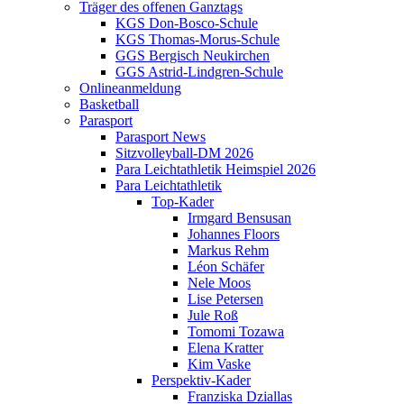
Träger des offenen Ganztags
KGS Don-Bosco-Schule
KGS Thomas-Morus-Schule
GGS Bergisch Neukirchen
GGS Astrid-Lindgren-Schule
Onlineanmeldung
Basketball
Parasport
Parasport News
Sitzvolleyball-DM 2026
Para Leichtathletik Heimspiel 2026
Para Leichtathletik
Top-Kader
Irmgard Bensusan
Johannes Floors
Markus Rehm
Léon Schäfer
Nele Moos
Lise Petersen
Jule Roß
Tomomi Tozawa
Elena Kratter
Kim Vaske
Perspektiv-Kader
Franziska Dziallas