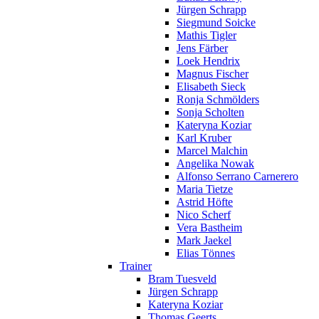
Jürgen Schrapp
Siegmund Soicke
Mathis Tigler
Jens Färber
Loek Hendrix
Magnus Fischer
Elisabeth Sieck
Ronja Schmölders
Sonja Scholten
Kateryna Koziar
Karl Kruber
Marcel Malchin
Angelika Nowak
Alfonso Serrano Carnerero
Maria Tietze
Astrid Höfte
Nico Scherf
Vera Bastheim
Mark Jaekel
Elias Tönnes
Trainer
Bram Tuesveld
Jürgen Schrapp
Kateryna Koziar
Thomas Geerts