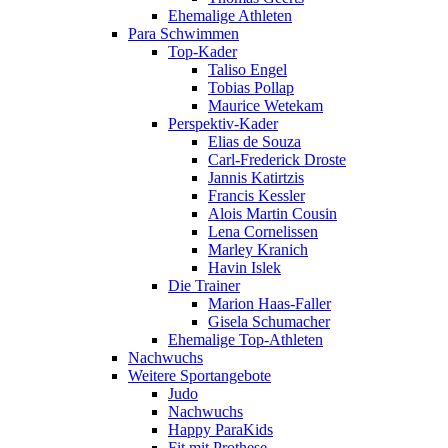
Ehemalige Athleten
Para Schwimmen
Top-Kader
Taliso Engel
Tobias Pollap
Maurice Wetekam
Perspektiv-Kader
Elias de Souza
Carl-Frederick Droste
Jannis Katirtzis
Francis Kessler
Alois Martin Cousin
Lena Cornelissen
Marley Kranich
Havin Islek
Die Trainer
Marion Haas-Faller
Gisela Schumacher
Ehemalige Top-Athleten
Nachwuchs
Weitere Sportangebote
Judo
Nachwuchs
Happy ParaKids
Fit mit Prothese