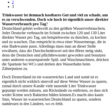
2
3
Trinkwasser ist demnach kostbares Gut und viel zu schade, um
es zu verschwenden. Doch wie hoch ist eigentlich unser direkter
Wasserverbrauch pro Tag
?
Deutschland gehört weltweilt zu den größten Wasserverbrauchern.
Jeder Deutsche verbraucht im Schnitt zwischen 120 und 130 Liter
direktes Wasser pro Tag, um beispielsweise zu duschen, zu kochen
und zu waschen. Das entspricht in etwa einer Wassermenge, die in
eine Badewanne passt. Allerdings muss man an dieser Stelle
erwähnen, dass der Durchschnittswert seit den 80ern stetig sinkt,
denn die Deutschen sind pflichtbewusster geworden und benutzen
unter anderem wassersparende Spül- und Waschmaschinen, drücken
die Spartaste bei WCs und drehen den Wasserhahn beim
Zähneputzen zu.
Doch Deutschland ist ein wasserreiches Land und somit ist es
eigentlich nicht wirklich sinnvoll auf diese Weise Wasser zu sparen,
zumal durch unsere Kanäle viele tausende Liter Trinkwasser
gepumpt werden müssen, um Rückstände zu entfernen, so dass sich
weder Keime noch Bakterien bilden können.Es macht also kaum
Sinn, Wasser im wasserreichen Deutschland zu sparen, sondern
stattdessen in den Ländern, wo es fehlt.