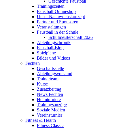
Geschichte Faustball
Trainingszeiten
Faustball-Onlineshop
Unser Nachwuchskonzept
Partner und Sponsoren
Veranstaltungen
Faustball in der Schule
Schulmeisterschaft 2026
Abteilungschronik
Faustball-Blog
Spielpläne
Bilder und Videos
Fechten
Geschäftsstelle
Abteilungsvorstand
Trainerteam
Kurse
Zusatzbeitrag
News Fechten
Heimturniere
Trainingsanzüge
Soziale Medien
Vereinsturnier
Fitness & Health
Fitness Classic