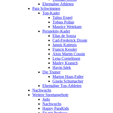
Ehemalige Athleten
Para Schwimmen
Top-Kader
Taliso Engel
Tobias Pollap
Maurice Wetekam
Perspektiv-Kader
Elias de Souza
Carl-Frederick Droste
Jannis Katirtzis
Francis Kessler
Alois Martin Cousin
Lena Cornelissen
Marley Kranich
Havin Islek
Die Trainer
Marion Haas-Faller
Gisela Schumacher
Ehemalige Top-Athleten
Nachwuchs
Weitere Sportangebote
Judo
Nachwuchs
Happy ParaKids
Fit mit Prothese