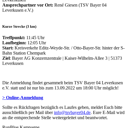
Ansprechpartner vor Ort:
René Giesen (TSV Bayer 04
Leverkusen e.V.)
Kurze Strecke (3 km)
Treffpunkt:
11:45 Uhr
Laufbeginn:
12:05 Uhr
Start:
Kreisverkehr Editz-Weyde-Str. / Otto-Bayer-Str. hinter der S-
Bahn Station Chempark
Ziel
: Bayer AG Konzernzentrale | Kaiser-Wilhelm-Allee 3 | 51373
Leverkusen
Die Anmeldung findet gesammelt beim TSV Bayer 04 Leverkusen
e.V. statt und ist nur bis zum 13.09.2022 um 18:00 Uhr möglich!
> Online-Anmeldung
Sollte es Rückfragen bezüglich es Laufes geben, meldet Euch bitte
ausschließlich per Mail über
info@tsvbayer04.de
. Eure E-Mail wird
an die entsprechende Stelle weitergeleitet und beantwortet.
RunBlue Kampagne