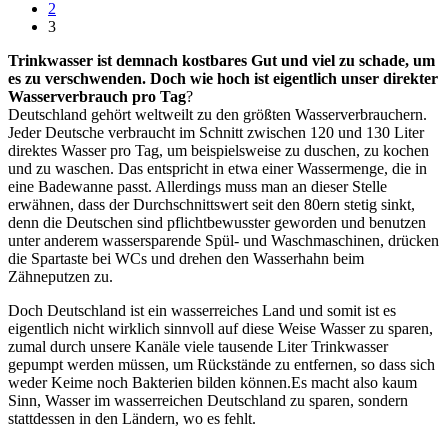
2
3
Trinkwasser ist demnach kostbares Gut und viel zu schade, um
es zu verschwenden. Doch wie hoch ist eigentlich unser direkter
Wasserverbrauch pro Tag
?
Deutschland gehört weltweilt zu den größten Wasserverbrauchern.
Jeder Deutsche verbraucht im Schnitt zwischen 120 und 130 Liter
direktes Wasser pro Tag, um beispielsweise zu duschen, zu kochen
und zu waschen. Das entspricht in etwa einer Wassermenge, die in
eine Badewanne passt. Allerdings muss man an dieser Stelle
erwähnen, dass der Durchschnittswert seit den 80ern stetig sinkt,
denn die Deutschen sind pflichtbewusster geworden und benutzen
unter anderem wassersparende Spül- und Waschmaschinen, drücken
die Spartaste bei WCs und drehen den Wasserhahn beim
Zähneputzen zu.
Doch Deutschland ist ein wasserreiches Land und somit ist es
eigentlich nicht wirklich sinnvoll auf diese Weise Wasser zu sparen,
zumal durch unsere Kanäle viele tausende Liter Trinkwasser
gepumpt werden müssen, um Rückstände zu entfernen, so dass sich
weder Keime noch Bakterien bilden können.Es macht also kaum
Sinn, Wasser im wasserreichen Deutschland zu sparen, sondern
stattdessen in den Ländern, wo es fehlt.