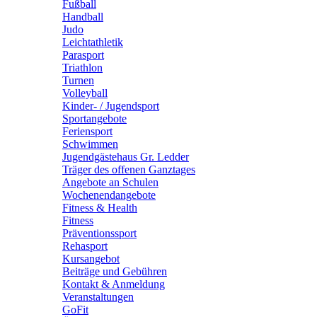
Fußball
Handball
Judo
Leichtathletik
Parasport
Triathlon
Turnen
Volleyball
Kinder- / Jugendsport
Sportangebote
Feriensport
Schwimmen
Jugendgästehaus Gr. Ledder
Träger des offenen Ganztages
Angebote an Schulen
Wochenendangebote
Fitness & Health
Fitness
Präventionssport
Rehasport
Kursangebot
Beiträge und Gebühren
Kontakt & Anmeldung
Veranstaltungen
GoFit