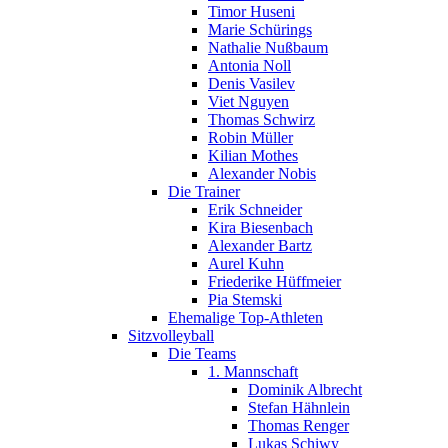
Timor Huseni
Marie Schürings
Nathalie Nußbaum
Antonia Noll
Denis Vasilev
Viet Nguyen
Thomas Schwirz
Robin Müller
Kilian Mothes
Alexander Nobis
Die Trainer
Erik Schneider
Kira Biesenbach
Alexander Bartz
Aurel Kuhn
Friederike Hüffmeier
Pia Stemski
Ehemalige Top-Athleten
Sitzvolleyball
Die Teams
1. Mannschaft
Dominik Albrecht
Stefan Hähnlein
Thomas Renger
Lukas Schiwy