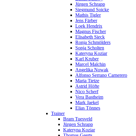
Jürgen Schrapp
Siegmund Soicke
Mathis Tigler
Jens Färber
Loek Hendrix
Magnus Fischer
Elisabeth Sieck
Ronja Schmölders
Sonja Scholten
Kateryna Koziar
Karl Kruber
Marcel Malchin
Angelika Nowak
Alfonso Serrano Carnerero
Maria Tietze
Astrid Höfte
Nico Scherf
Vera Bastheim
Mark Jaekel
Elias Tönnes
Trainer
Bram Tuesveld
Jürgen Schrapp
Kateryna Koziar
Thomas Geerts