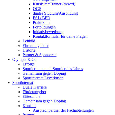
Kursleiter/Trainer (m/w/d)
OGS
duales Studium/Ausbildung
FSJ / BFD
Praktikum
Fortbildungen
Initiativbewerbung
Kontaktformular für deine Fragen
Leitbild
Ehrenmitglieder
Historie
Partner & Sponsoren
Olympia & Co
Erfolge
Sportlerinnen und Sportler des Jahres
Gemeinsam gegen Doping
Sportinternat Leverkusen
Sportinternat
Duale Karriere
Förderangebot
Eliteschule
Gemeinsam gegen Doping
Kontakt
Ansprechpartner der Fachabteilungen
Partner