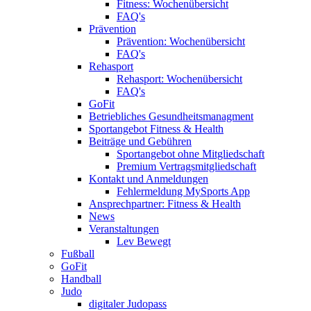
Fitness: Wochenübersicht
FAQ's
Prävention
Prävention: Wochenübersicht
FAQ's
Rehasport
Rehasport: Wochenübersicht
FAQ's
GoFit
Betriebliches Gesundheitsmanagment
Sportangebot Fitness & Health
Beiträge und Gebühren
Sportangebot ohne Mitgliedschaft
Premium Vertragsmitgliedschaft
Kontakt und Anmeldungen
Fehlermeldung MySports App
Ansprechpartner: Fitness & Health
News
Veranstaltungen
Lev Bewegt
Fußball
GoFit
Handball
Judo
digitaler Judopass