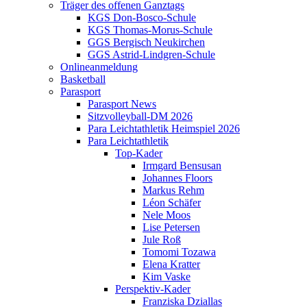
Träger des offenen Ganztags
KGS Don-Bosco-Schule
KGS Thomas-Morus-Schule
GGS Bergisch Neukirchen
GGS Astrid-Lindgren-Schule
Onlineanmeldung
Basketball
Parasport
Parasport News
Sitzvolleyball-DM 2026
Para Leichtathletik Heimspiel 2026
Para Leichtathletik
Top-Kader
Irmgard Bensusan
Johannes Floors
Markus Rehm
Léon Schäfer
Nele Moos
Lise Petersen
Jule Roß
Tomomi Tozawa
Elena Kratter
Kim Vaske
Perspektiv-Kader
Franziska Dziallas