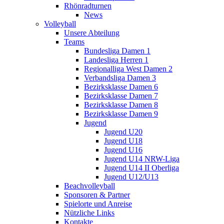
Rhönradturnen
News
Volleyball
Unsere Abteilung
Teams
Bundesliga Damen 1
Landesliga Herren 1
Regionalliga West Damen 2
Verbandsliga Damen 3
Bezirksklasse Damen 6
Bezirksklasse Damen 7
Bezirksklasse Damen 8
Bezirksklasse Damen 9
Jugend
Jugend U20
Jugend U18
Jugend U16
Jugend U14 NRW-Liga
Jugend U14 II Oberliga
Jugend U12/U13
Beachvolleyball
Sponsoren & Partner
Spielorte und Anreise
Nützliche Links
Kontakte