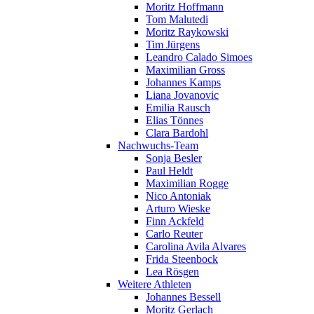
Moritz Hoffmann
Tom Malutedi
Moritz Raykowski
Tim Jürgens
Leandro Calado Simoes
Maximilian Gross
Johannes Kamps
Liana Jovanovic
Emilia Rausch
Elias Tönnes
Clara Bardohl
Nachwuchs-Team
Sonja Besler
Paul Heldt
Maximilian Rogge
Nico Antoniak
Arturo Wieske
Finn Ackfeld
Carlo Reuter
Carolina Avila Alvares
Frida Steenbock
Lea Rösgen
Weitere Athleten
Johannes Bessell
Moritz Gerlach