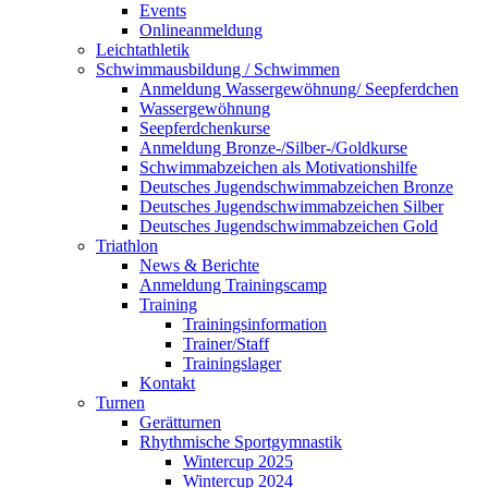
Events
Onlineanmeldung
Leichtathletik
Schwimmausbildung / Schwimmen
Anmeldung Wassergewöhnung/ Seepferdchen
Wassergewöhnung
Seepferdchenkurse
Anmeldung Bronze-/Silber-/Goldkurse
Schwimmabzeichen als Motivationshilfe
Deutsches Jugendschwimmabzeichen Bronze
Deutsches Jugendschwimmabzeichen Silber
Deutsches Jugendschwimmabzeichen Gold
Triathlon
News & Berichte
Anmeldung Trainingscamp
Training
Trainingsinformation
Trainer/Staff
Trainingslager
Kontakt
Turnen
Gerätturnen
Rhythmische Sportgymnastik
Wintercup 2025
Wintercup 2024