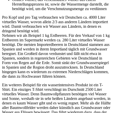
Herstellungsprozess ist, sowie die Wassermenge darstellt, die
benötigt wird, um die Verschmutzungsmenge zu verdünnen
Pro Kopf und pro Tag verbrauchen wir Deutschen ca. 4000 Liter
virtuelles Wasser, wovon allein 2/3 aus anderen Ländern importiert
wird. Damit verbrauchen wir Wasser aus Ländern, in denen es
dringend benötigt wird.
Nehmen wir als Beispiel 1 kg Erdbeeren. Für den Verkauf von 1 kg
Erdbeeren im Supermarkt werden ca. 280 Liter virtuelles Wasser
benötigt. Die meisten Importerdbeeren in Deutschland stammen aus
Spanien und werden in ihrem Importland täglich mit Grundwasser
beregnet. Ein Großteil davon verdunstet und fällt nicht etwa in
Spanien, sondern in regenreichen Gebieten wie Deutschland in
Form von Regen auf die Erde. Somit sinkt der Grundwasserspiegel
in Spanien und die Region droht auszutrocknen. In Deutschland
hingegen kann es wiederum zu extremen Niederschlägen kommen,
die dann zu Hochwasser führen können.
Ein weiteres Beispiel für ein wasserintensives Produkt ist ein T-
Shirt. Ein einziges T-Shirt verschlingt im Durschnitt 2500 Liter
virtuelles Wasser. Denn Baumwollpflanzen benötigen viel Wasser
und Sonne, weshalb sie in sehr heißen Ländern angebaut werden, in
denen es kaum Wasser gibt und es wenig regnet. Mehr als die Hälfte
aller Baumwollfelder werden daher künstlich aus Grundwasser oder
Wasser aus Flüssen bewässert. Das führt wiederum dazu, dass der