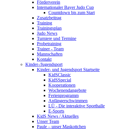
Förderverein
Internationaler Bayer Judo Cup
Countdown bis zum Start
Zusatzbeitrag
Training
Trainingsplan
Judo News
Turniere und Termine
Probetraining
Trainer - Team
Mannschaften
Kontakt
Kinder-/Jugendsport
Kinder- und Jugendsport Startseite
KidSClassic
KidSSpecial
Kooperationen
Wochenendangebote
Ferienprogramm
Anfängerschwimmen
LÜ - Die interaktive Sporthalle
E-Sports
KidS News / Aktuelles
Unser Team
Paule – unser Maskottchen