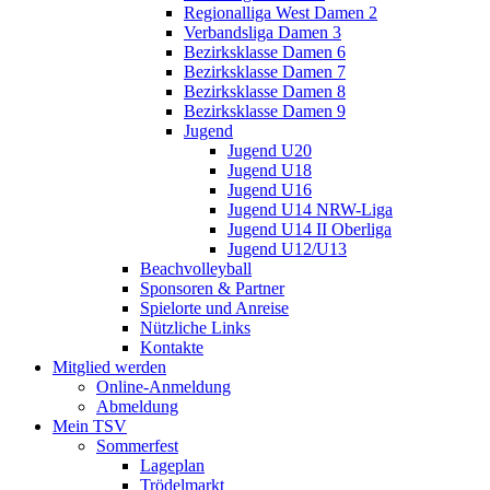
Regionalliga West Damen 2
Verbandsliga Damen 3
Bezirksklasse Damen 6
Bezirksklasse Damen 7
Bezirksklasse Damen 8
Bezirksklasse Damen 9
Jugend
Jugend U20
Jugend U18
Jugend U16
Jugend U14 NRW-Liga
Jugend U14 II Oberliga
Jugend U12/U13
Beachvolleyball
Sponsoren & Partner
Spielorte und Anreise
Nützliche Links
Kontakte
Mitglied werden
Online-Anmeldung
Abmeldung
Mein TSV
Sommerfest
Lageplan
Trödelmarkt