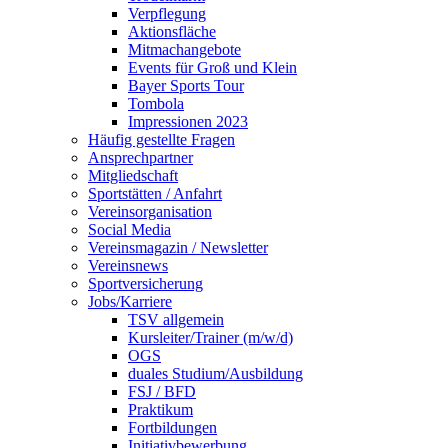
Verpflegung
Aktionsfläche
Mitmachangebote
Events für Groß und Klein
Bayer Sports Tour
Tombola
Impressionen 2023
Häufig gestellte Fragen
Ansprechpartner
Mitgliedschaft
Sportstätten / Anfahrt
Vereinsorganisation
Social Media
Vereinsmagazin / Newsletter
Vereinsnews
Sportversicherung
Jobs/Karriere
TSV allgemein
Kursleiter/Trainer (m/w/d)
OGS
duales Studium/Ausbildung
FSJ / BFD
Praktikum
Fortbildungen
Initiativbewerbung