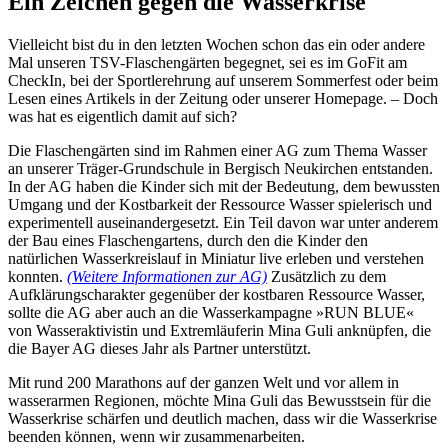
Ein Zeichen gegen die Wasserkrise
Vielleicht bist du in den letzten Wochen schon das ein oder andere
Mal unseren TSV-Flaschengärten begegnet, sei es im GoFit am
CheckIn, bei der Sportlerehrung auf unserem Sommerfest oder beim
Lesen eines Artikels in der Zeitung oder unserer Homepage. – Doch
was hat es eigentlich damit auf sich?
Die Flaschengärten sind im Rahmen einer AG zum Thema Wasser
an unserer Träger-Grundschule in Bergisch Neukirchen entstanden.
In der AG haben die Kinder sich mit der Bedeutung, dem bewussten
Umgang und der Kostbarkeit der Ressource Wasser spielerisch und
experimentell auseinandergesetzt. Ein Teil davon war unter anderem
der Bau eines Flaschengartens, durch den die Kinder den
natürlichen Wasserkreislauf in Miniatur live erleben und verstehen
konnten.
(Weitere Informationen zur AG)
Zusätzlich zu dem
Aufklärungscharakter gegenüber der kostbaren Ressource Wasser,
sollte die AG aber auch an die Wasserkampagne »RUN BLUE«
von Wasseraktivistin und Extremläuferin Mina Guli anknüpfen, die
die Bayer AG dieses Jahr als Partner unterstützt.
Mit rund 200 Marathons auf der ganzen Welt und vor allem in
wasserarmen Regionen, möchte Mina Guli das Bewusstsein für die
Wasserkrise schärfen und deutlich machen, dass wir die Wasserkrise
beenden können, wenn wir zusammenarbeiten.