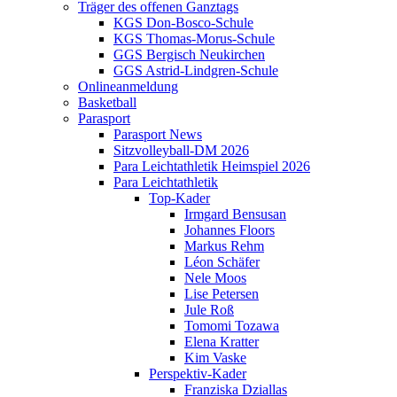
Träger des offenen Ganztags
KGS Don-Bosco-Schule
KGS Thomas-Morus-Schule
GGS Bergisch Neukirchen
GGS Astrid-Lindgren-Schule
Onlineanmeldung
Basketball
Parasport
Parasport News
Sitzvolleyball-DM 2026
Para Leichtathletik Heimspiel 2026
Para Leichtathletik
Top-Kader
Irmgard Bensusan
Johannes Floors
Markus Rehm
Léon Schäfer
Nele Moos
Lise Petersen
Jule Roß
Tomomi Tozawa
Elena Kratter
Kim Vaske
Perspektiv-Kader
Franziska Dziallas