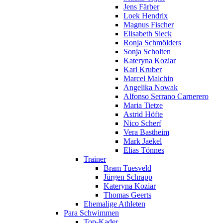
Jens Färber
Loek Hendrix
Magnus Fischer
Elisabeth Sieck
Ronja Schmölders
Sonja Scholten
Kateryna Koziar
Karl Kruber
Marcel Malchin
Angelika Nowak
Alfonso Serrano Carnerero
Maria Tietze
Astrid Höfte
Nico Scherf
Vera Bastheim
Mark Jaekel
Elias Tönnes
Trainer
Bram Tuesveld
Jürgen Schrapp
Kateryna Koziar
Thomas Geerts
Ehemalige Athleten
Para Schwimmen
Top-Kader