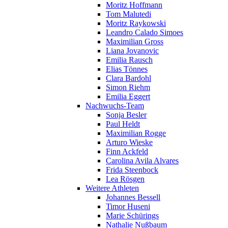
Moritz Hoffmann
Tom Malutedi
Moritz Raykowski
Leandro Calado Simoes
Maximilian Gross
Liana Jovanovic
Emilia Rausch
Elias Tönnes
Clara Bardohl
Simon Riehm
Emilia Eggert
Nachwuchs-Team
Sonja Besler
Paul Heldt
Maximilian Rogge
Arturo Wieske
Finn Ackfeld
Carolina Avila Alvares
Frida Steenbock
Lea Rösgen
Weitere Athleten
Johannes Bessell
Timor Huseni
Marie Schürings
Nathalie Nußbaum