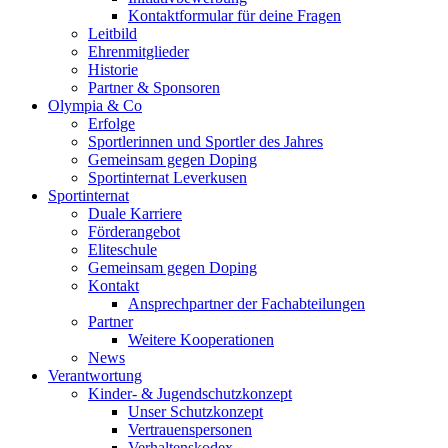
Kontaktformular für deine Fragen
Leitbild
Ehrenmitglieder
Historie
Partner & Sponsoren
Olympia & Co
Erfolge
Sportlerinnen und Sportler des Jahres
Gemeinsam gegen Doping
Sportinternat Leverkusen
Sportinternat
Duale Karriere
Förderangebot
Eliteschule
Gemeinsam gegen Doping
Kontakt
Ansprechpartner der Fachabteilungen
Partner
Weitere Kooperationen
News
Verantwortung
Kinder- & Jugendschutzkonzept
Unser Schutzkonzept
Vertrauenspersonen
Verhaltenskodex