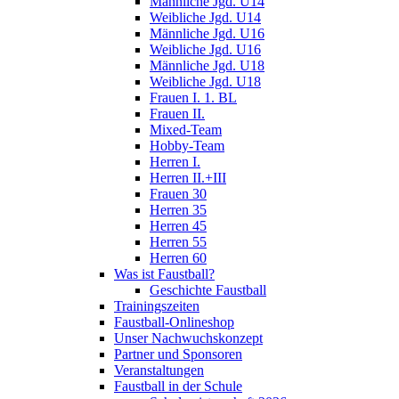
Männliche Jgd. U14
Weibliche Jgd. U14
Männliche Jgd. U16
Weibliche Jgd. U16
Männliche Jgd. U18
Weibliche Jgd. U18
Frauen I. 1. BL
Frauen II.
Mixed-Team
Hobby-Team
Herren I.
Herren II.+III
Frauen 30
Herren 35
Herren 45
Herren 55
Herren 60
Was ist Faustball?
Geschichte Faustball
Trainingszeiten
Faustball-Onlineshop
Unser Nachwuchskonzept
Partner und Sponsoren
Veranstaltungen
Faustball in der Schule