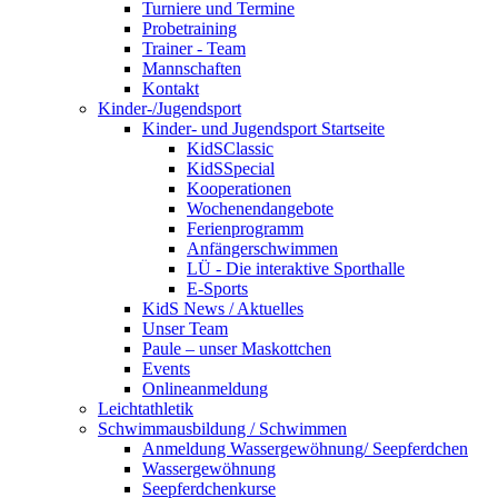
Turniere und Termine
Probetraining
Trainer - Team
Mannschaften
Kontakt
Kinder-/Jugendsport
Kinder- und Jugendsport Startseite
KidSClassic
KidSSpecial
Kooperationen
Wochenendangebote
Ferienprogramm
Anfängerschwimmen
LÜ - Die interaktive Sporthalle
E-Sports
KidS News / Aktuelles
Unser Team
Paule – unser Maskottchen
Events
Onlineanmeldung
Leichtathletik
Schwimmausbildung / Schwimmen
Anmeldung Wassergewöhnung/ Seepferdchen
Wassergewöhnung
Seepferdchenkurse