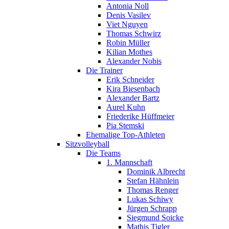
Antonia Noll
Denis Vasilev
Viet Nguyen
Thomas Schwirz
Robin Müller
Kilian Mothes
Alexander Nobis
Die Trainer
Erik Schneider
Kira Biesenbach
Alexander Bartz
Aurel Kuhn
Friederike Hüffmeier
Pia Stemski
Ehemalige Top-Athleten
Sitzvolleyball
Die Teams
1. Mannschaft
Dominik Albrecht
Stefan Hähnlein
Thomas Renger
Lukas Schiwy
Jürgen Schrapp
Siegmund Soicke
Mathis Tigler