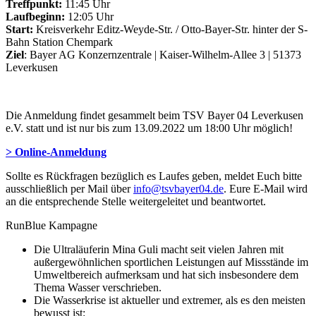
Treffpunkt:
11:45 Uhr
Laufbeginn:
12:05 Uhr
Start:
Kreisverkehr Editz-Weyde-Str. / Otto-Bayer-Str. hinter der S-
Bahn Station Chempark
Ziel
: Bayer AG Konzernzentrale | Kaiser-Wilhelm-Allee 3 | 51373
Leverkusen
Die Anmeldung findet gesammelt beim TSV Bayer 04 Leverkusen
e.V. statt und ist nur bis zum 13.09.2022 um 18:00 Uhr möglich!
> Online-Anmeldung
Sollte es Rückfragen bezüglich es Laufes geben, meldet Euch bitte
ausschließlich per Mail über
info@tsvbayer04.de
. Eure E-Mail wird
an die entsprechende Stelle weitergeleitet und beantwortet.
RunBlue Kampagne
Die Ultraläuferin Mina Guli macht seit vielen Jahren mit
außergewöhnlichen sportlichen Leistungen auf Missstände im
Umweltbereich aufmerksam und hat sich insbesondere dem
Thema Wasser verschrieben.
Die Wasserkrise ist aktueller und extremer, als es den meisten
bewusst ist: