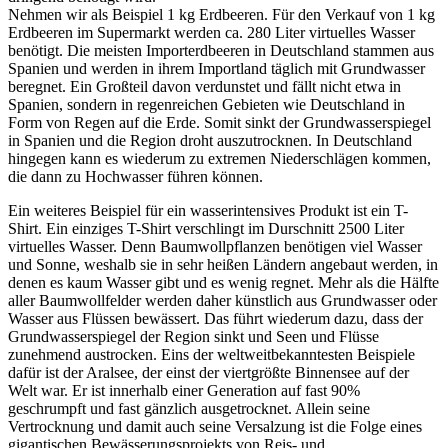
Nehmen wir als Beispiel 1 kg Erdbeeren. Für den Verkauf von 1 kg
Erdbeeren im Supermarkt werden ca. 280 Liter virtuelles Wasser
benötigt. Die meisten Importerdbeeren in Deutschland stammen aus
Spanien und werden in ihrem Importland täglich mit Grundwasser
beregnet. Ein Großteil davon verdunstet und fällt nicht etwa in
Spanien, sondern in regenreichen Gebieten wie Deutschland in
Form von Regen auf die Erde. Somit sinkt der Grundwasserspiegel
in Spanien und die Region droht auszutrocknen. In Deutschland
hingegen kann es wiederum zu extremen Niederschlägen kommen,
die dann zu Hochwasser führen können.
Ein weiteres Beispiel für ein wasserintensives Produkt ist ein T-
Shirt. Ein einziges T-Shirt verschlingt im Durschnitt 2500 Liter
virtuelles Wasser. Denn Baumwollpflanzen benötigen viel Wasser
und Sonne, weshalb sie in sehr heißen Ländern angebaut werden, in
denen es kaum Wasser gibt und es wenig regnet. Mehr als die Hälfte
aller Baumwollfelder werden daher künstlich aus Grundwasser oder
Wasser aus Flüssen bewässert. Das führt wiederum dazu, dass der
Grundwasserspiegel der Region sinkt und Seen und Flüsse
zunehmend austrocken. Eins der weltweitbekanntesten Beispiele
dafür ist der Aralsee, der einst der viertgrößte Binnensee auf der
Welt war. Er ist innerhalb einer Generation auf fast 90%
geschrumpft und fast gänzlich ausgetrocknet. Allein seine
Vertrocknung und damit auch seine Versalzung ist die Folge eines
gigantischen Bewässerungsprojekts von Reis- und