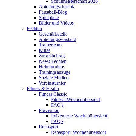
Schulmeisterschaft 2026
Abteilungschronik
Faustball-Blog
Spielpläne
Bilder und Videos
Fechten
Geschäftsstelle
Abteilungsvorstand
Trainerteam
Kurse
Zusatzbeitrag
News Fechten
Heimturniere
Trainingsanzüge
Soziale Medien
Vereinsturnier
Fitness & Health
Fitness Classic
Fitness: Wochenübersicht
FAQ's
Prävention
Prävention: Wochenübersicht
FAQ's
Rehasport
Rehasport: Wochenübersicht