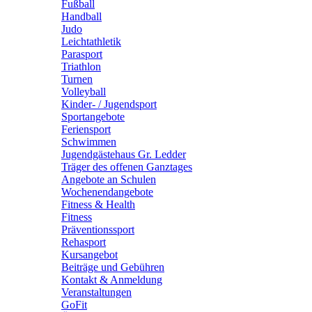
Fußball
Handball
Judo
Leichtathletik
Parasport
Triathlon
Turnen
Volleyball
Kinder- / Jugendsport
Sportangebote
Feriensport
Schwimmen
Jugendgästehaus Gr. Ledder
Träger des offenen Ganztages
Angebote an Schulen
Wochenendangebote
Fitness & Health
Fitness
Präventionssport
Rehasport
Kursangebot
Beiträge und Gebühren
Kontakt & Anmeldung
Veranstaltungen
GoFit