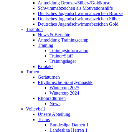
Anmeldung Bronze-/Silber-/Goldkurse
Schwimmabzeichen als Motivationshilfe
Deutsches Jugendschwimmabzeichen Bronze
Deutsches Jugendschwimmabzeichen Silber
Deutsches Jugendschwimmabzeichen Gold
Triathlon
News & Berichte
Anmeldung Trainingscamp
Training
Trainingsinformation
Trainer/Staff
Trainingslager
Kontakt
Turnen
Gerätturnen
Rhythmische Sportgymnastik
Wintercup 2025
Wintercup 2024
Rhönradturnen
News
Volleyball
Unsere Abteilung
Teams
Bundesliga Damen 1
Landesliga Herren 1