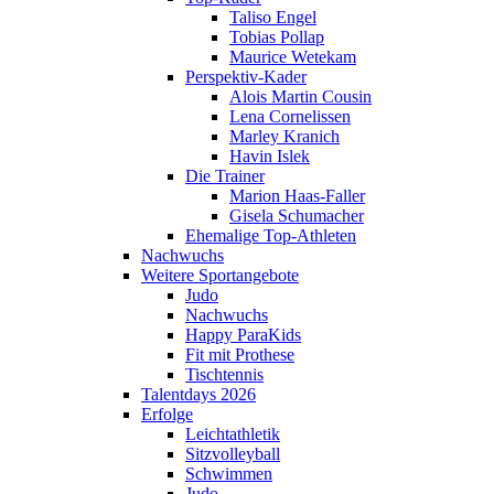
Taliso Engel
Tobias Pollap
Maurice Wetekam
Perspektiv-Kader
Alois Martin Cousin
Lena Cornelissen
Marley Kranich
Havin Islek
Die Trainer
Marion Haas-Faller
Gisela Schumacher
Ehemalige Top-Athleten
Nachwuchs
Weitere Sportangebote
Judo
Nachwuchs
Happy ParaKids
Fit mit Prothese
Tischtennis
Talentdays 2026
Erfolge
Leichtathletik
Sitzvolleyball
Schwimmen
Judo