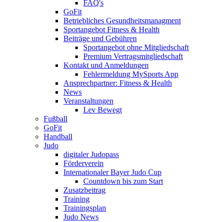
FAQ's
GoFit
Betriebliches Gesundheitsmanagment
Sportangebot Fitness & Health
Beiträge und Gebühren
Sportangebot ohne Mitgliedschaft
Premium Vertragsmitgliedschaft
Kontakt und Anmeldungen
Fehlermeldung MySports App
Ansprechpartner: Fitness & Health
News
Veranstaltungen
Lev Bewegt
Fußball
GoFit
Handball
Judo
digitaler Judopass
Förderverein
Internationaler Bayer Judo Cup
Countdown bis zum Start
Zusatzbeitrag
Training
Trainingsplan
Judo News