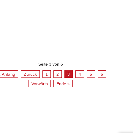
Seite 3 von 6
« Anfang
Zurück
1
2
3
4
5
6
Vorwärts
Ende »