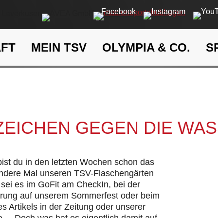
AFT
MEIN TSV
OLYMPIA & CO.
S
Ein Zeichen gegen die Wasse
eit
Klima- und Umweltschutz
 ZEICHEN GEGEN DIE WA
 bist du in den letzten Wochen schon das
andere Mal unseren TSV-Flaschengärten
sei es im GoFit am CheckIn, bei der
hrung auf unserem Sommerfest oder beim
s Artikels in der Zeitung oder unserer