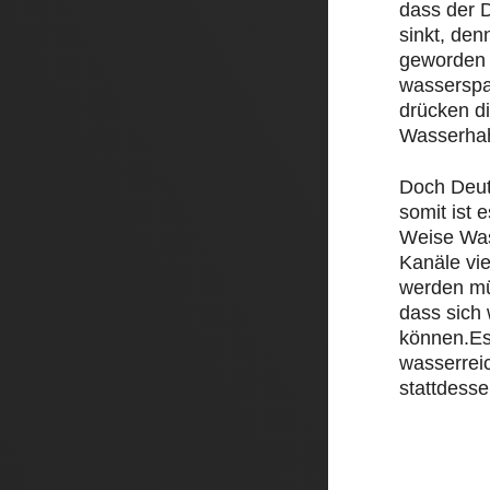
dass der D
sinkt, den
geworden 
wasserspa
drücken d
Wasserha
Doch Deut
somit ist e
Weise Was
Kanäle vi
werden mü
dass sich
können.Es
wasserrei
stattdesse