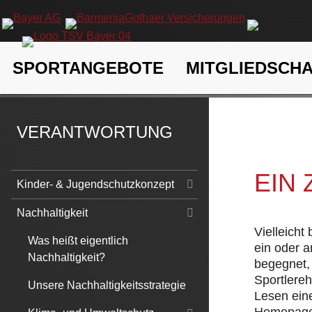
Navigation
SPORTANGEBOTE
MITGLIEDSCH
überspringen
TSV Bayer 04 Leverkusen e.V.
Verantwortung
Nachhaltigk
VERANTWORTUNG
EIN
Navigation
Kinder- & Jugendschutzkonzept
überspringen
Nachhaltigkeit
Vielleicht
Was heißt eigentlich
ein oder 
Nachhaltigkeit?
begegnet, 
Sportlere
Unsere Nachhaltigkeitsstrategie
Lesen eine