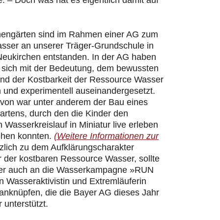
 – Doch was hat es eigentlich damit auf
hengärten sind im Rahmen einer AG zum
ser an unserer Träger-Grundschule in
Neukirchen entstanden. In der AG haben
r sich mit der Bedeutung, dem bewussten
d der Kostbarkeit der Ressource Wasser
h und experimentell auseinandergesetzt.
davon war unter anderem der Bau eines
artens, durch den die Kinder den
n Wasserkreislauf in Miniatur live erleben
ehen konnten.
(Weitere Informationen zur
zlich zu dem Aufklärungscharakter
 der kostbaren Ressource Wasser, sollte
er auch an die Wasserkampagne »RUN
 Wasseraktivistin und Extremläuferin
 anknüpfen, die die Bayer AG dieses Jahr
 unterstützt.