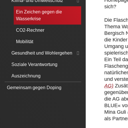
Homepage.
Klima- und Umweltschutz
sich?
Ein Zeichen gegen die
Wasserkrise
Die Flasc
Thema Was
CO2-Rechner
Bergisch 
die Kinde
Mobilität
Umgang un
spielerisc
Gesundheit und Wohlergehen
Ein Teil 
Soziale Verantwortung
Flascheng
natürliche
Auszeichnung
und verst
AG)
Zusät
Gemeinsam gegen Doping
gegenüber
die AG ab
BLUE« von
Mina Guli
als Partner