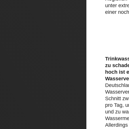
unter ext
einer noch
Trinkwass
zu schad
hoch ist 
Wasserve
Deutschlan
Wasserver
Schnitt zw
pro Tag, 
und zu was
Wassermen
Allerding