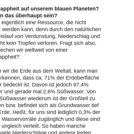
appheit auf unserem blauen Planeten?
n das überhaupt sein?
 eigentlich eine Ressource, die nicht
t werden kann, denn durch den natürlichen
islauf von Verdunstung, Niederschlag und
ht kein Tropfen verloren. Fragt sich also,
echen wir weltweit von einer
appheit?
n wir die Erde aus dem Weltall, kann man
 erkennen, dass ca. 71% der Erdoberfläche
 bedeckt ist. Davon ist jedoch 97,4%
r und gerade mal 2,6% Süßwasser. Von
Süßwasser wiederum ist der Großteil zu
en bzw. befindet sich als Grundwasser tief
Erde. Heißt, für uns sind lediglich 0,3% der
n Wasservorräte zugänglich und diese sind
 ungleich verteilt. So haben manche
viele Niederschläge und andere leiden