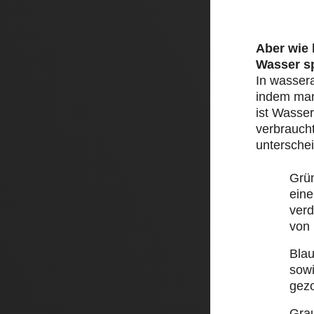
Aber wie
Wasser s
In wasser
indem man 
ist Wasser
verbraucht
unterschei
Grü
eine
ver
von
Bla
sow
gez
Gra