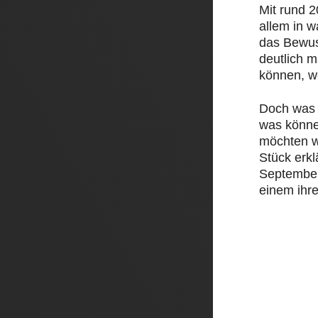
Mit rund 
allem in 
das Bewus
deutlich 
können, w
Doch was 
was könne
möchten w
Stück erk
September 
einem ihre