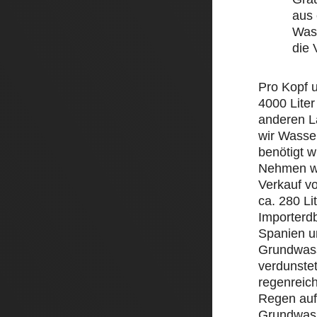
aus 
Wass
die
Pro Kopf 
4000 Liter
anderen L
wir Wasse
benötigt w
Nehmen wi
Verkauf v
ca. 280 Li
Importerd
Spanien un
Grundwass
verdunstet
regenreic
Regen auf 
Grundwass