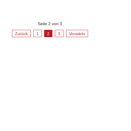
Seite 2 von 3
Zurück
1
2
3
Vorwärts