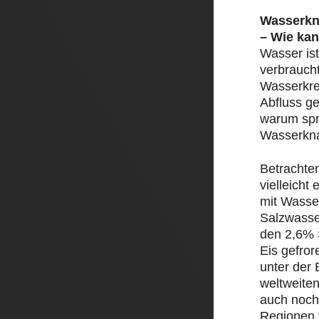
Wasserkn
– Wie kan
Wasser ist
verbrauch
Wasserkre
Abfluss ge
warum spr
Wasserkn
Betrachte
vielleicht
mit Wasser
Salzwasse
den 2,6% 
Eis gefror
unter der 
weltweite
auch noch
Regionen 