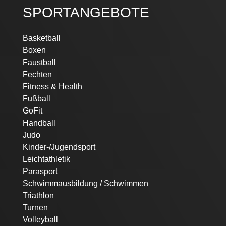
SPORTANGEBOTE
Navigation
Basketball
überspringen
Boxen
Faustball
Fechten
Fitness & Health
Fußball
GoFit
Handball
Judo
Kinder-/Jugendsport
Leichtathletik
Parasport
Schwimmausbildung / Schwimmen
Triathlon
Turnen
Volleyball