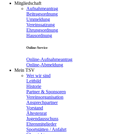
Mitgliedschaft
Aufnahmeantrag
Beitragsordnung
Ummeldung
Vereinssatzung
Ehrungsordnung
Hausordnung
Online-Service
Online-Aufnahmeantrag
Online-Abmeldung
Mein TSV
Wer wir sind
Leitbild
Historie
Partner & Sponsoren
Vereinsorganisation
Ansprechpartner
Vorstand
Ältestenrat
Jugendausschuss
Ehrenmitglieder
Sportstätten / Anfahrt