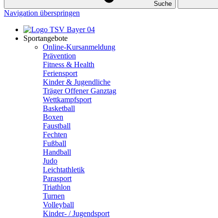
Suche
Navigation überspringen
Sportangebote
Online-Kursanmeldung
Prävention
Fitness & Health
Feriensport
Kinder & Jugendliche
Träger Offener Ganztag
Wettkampfsport
Basketball
Boxen
Faustball
Fechten
Fußball
Handball
Judo
Leichtathletik
Parasport
Triathlon
Turnen
Volleyball
Kinder- / Jugendsport