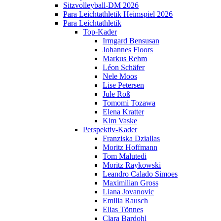
Sitzvolleyball-DM 2026
Para Leichtathletik Heimspiel 2026
Para Leichtathletik
Top-Kader
Irmgard Bensusan
Johannes Floors
Markus Rehm
Léon Schäfer
Nele Moos
Lise Petersen
Jule Roß
Tomomi Tozawa
Elena Kratter
Kim Vaske
Perspektiv-Kader
Franziska Dziallas
Moritz Hoffmann
Tom Malutedi
Moritz Raykowski
Leandro Calado Simoes
Maximilian Gross
Liana Jovanovic
Emilia Rausch
Elias Tönnes
Clara Bardohl