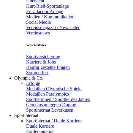
Übersicht
Kurt-Rieß-Sportanlage
Fritz-Jacobi-Anlage
Medien / Kommunikation
Social Media
Vereinsmagazin / Newsletter
Vereinsnews
Verschiedenes
Sportversicherung
Karriere & Jobs
Häufig gestellte Fragen
Sommerfest
Olympia & Co.
Erfolge
Medaillen Olympische Spiele
Medaillen Paralympics
Sportlerinnen / Sportler des Jahres
Gemeinsam gegen Doping
Sportinternat Leverkusen
Sportinternat
Sportinternat / Duale Karriere
Duale Karriere
Förderangebot