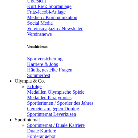
Übersicht
Kurt-Rieß-Sportanlage
Fritz-Jacobi-Anlage
Medien / Kommunikation
Social Media
Vereinsmagazin / Newsletter
Vereinsnews
Verschiedenes
Sportversicherung
Karriere & Jobs
Häufig gestellte Fragen
Sommerfest
Olympia & Co.
Erfolge
Medaillen Olympische Spiele
Medaillen Paralympics
Sportlerinnen / Sportler des Jahres
Gemeinsam gegen Doping
Sportinternat Leverkusen
Sportinternat
Sportinternat / Duale Karriere
Duale Karriere
Förderangebot