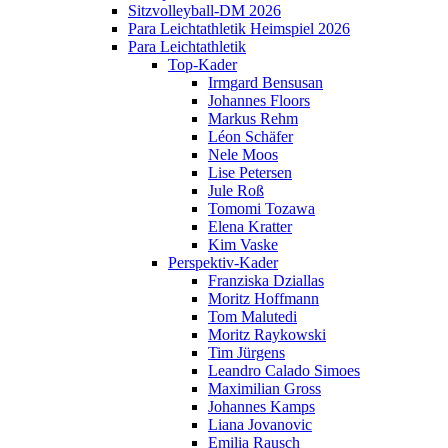
Sitzvolleyball-DM 2026
Para Leichtathletik Heimspiel 2026
Para Leichtathletik
Top-Kader
Irmgard Bensusan
Johannes Floors
Markus Rehm
Léon Schäfer
Nele Moos
Lise Petersen
Jule Roß
Tomomi Tozawa
Elena Kratter
Kim Vaske
Perspektiv-Kader
Franziska Dziallas
Moritz Hoffmann
Tom Malutedi
Moritz Raykowski
Tim Jürgens
Leandro Calado Simoes
Maximilian Gross
Johannes Kamps
Liana Jovanovic
Emilia Rausch