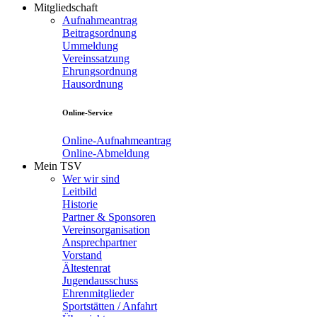
Mitgliedschaft
Aufnahmeantrag
Beitragsordnung
Ummeldung
Vereinssatzung
Ehrungsordnung
Hausordnung
Online-Service
Online-Aufnahmeantrag
Online-Abmeldung
Mein TSV
Wer wir sind
Leitbild
Historie
Partner & Sponsoren
Vereinsorganisation
Ansprechpartner
Vorstand
Ältestenrat
Jugendausschuss
Ehrenmitglieder
Sportstätten / Anfahrt