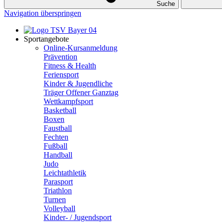
Suche
Navigation überspringen
Sportangebote
Online-Kursanmeldung
Prävention
Fitness & Health
Feriensport
Kinder & Jugendliche
Träger Offener Ganztag
Wettkampfsport
Basketball
Boxen
Faustball
Fechten
Fußball
Handball
Judo
Leichtathletik
Parasport
Triathlon
Turnen
Volleyball
Kinder- / Jugendsport