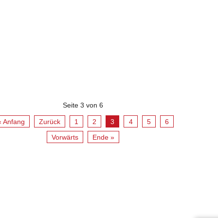
Seite 3 von 6
« Anfang
Zurück
1
2
3
4
5
6
Vorwärts
Ende »