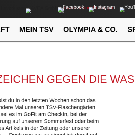
AFT
MEIN TSV
OLYMPIA & CO.
S
Ein Zeichen gegen die Wasse
eit
Klima- und Umweltschutz
 ZEICHEN GEGEN DIE WA
 bist du in den letzten Wochen schon das
andere Mal unseren TSV-Flaschengärten
sei es im GoFit am CheckIn, bei der
hrung auf unserem Sommerfest oder beim
s Artikels in der Zeitung oder unserer