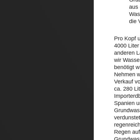
aus 
Wass
die
Pro Kopf 
4000 Liter
anderen L
wir Wasse
benötigt w
Nehmen wi
Verkauf v
ca. 280 Li
Importerd
Spanien un
Grundwass
verdunstet
regenreic
Regen auf 
Grundwass