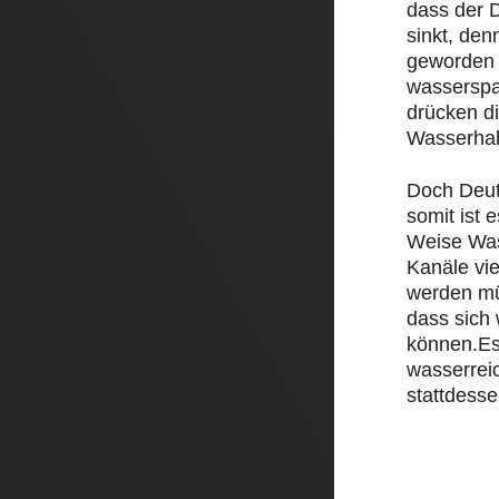
dass der D
sinkt, den
geworden 
wasserspa
drücken d
Wasserha
Doch Deut
somit ist e
Weise Was
Kanäle vi
werden mü
dass sich
können.Es
wasserrei
stattdesse