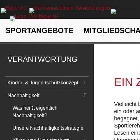
Navigation
SPORTANGEBOTE
MITGLIEDSCH
überspringen
TSV Bayer 04 Leverkusen e.V.
Verantwortung
Nachhaltigk
VERANTWORTUNG
EIN
Navigation
Kinder- & Jugendschutzkonzept
überspringen
Nachhaltigkeit
Vielleicht
Was heißt eigentlich
ein oder 
Nachhaltigkeit?
begegnet, 
Sportlere
Unsere Nachhaltigkeitsstrategie
Lesen eine