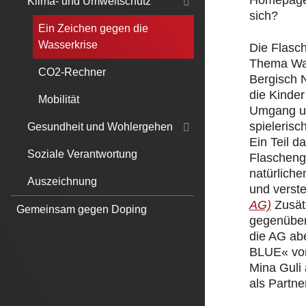
Homepage.
Klima- und Umweltschutz
sich?
Ein Zeichen gegen die
Wasserkrise
Die Flasc
Thema Was
CO2-Rechner
Bergisch 
die Kinde
Mobilität
Umgang un
spielerisc
Gesundheit und Wohlergehen
Ein Teil 
Soziale Verantwortung
Flascheng
natürliche
Auszeichnung
und verst
AG)
Zusät
Gemeinsam gegen Doping
gegenüber
die AG ab
BLUE« von
Mina Guli
als Partner