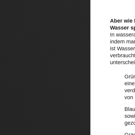
Aber wie
Wasser s
In wasser
indem man 
ist Wasser
verbraucht
unterschei
Grü
eine
ver
von
Bla
sow
gez
Gra