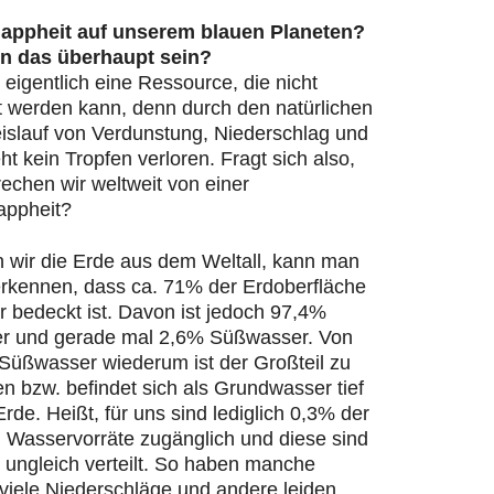
appheit auf unserem blauen Planeten?
n das überhaupt sein?
 eigentlich eine Ressource, die nicht
t werden kann, denn durch den natürlichen
islauf von Verdunstung, Niederschlag und
ht kein Tropfen verloren. Fragt sich also,
echen wir weltweit von einer
appheit?
n wir die Erde aus dem Weltall, kann man
 erkennen, dass ca. 71% der Erdoberfläche
 bedeckt ist. Davon ist jedoch 97,4%
r und gerade mal 2,6% Süßwasser. Von
Süßwasser wiederum ist der Großteil zu
en bzw. befindet sich als Grundwasser tief
Erde. Heißt, für uns sind lediglich 0,3% der
n Wasservorräte zugänglich und diese sind
 ungleich verteilt. So haben manche
viele Niederschläge und andere leiden