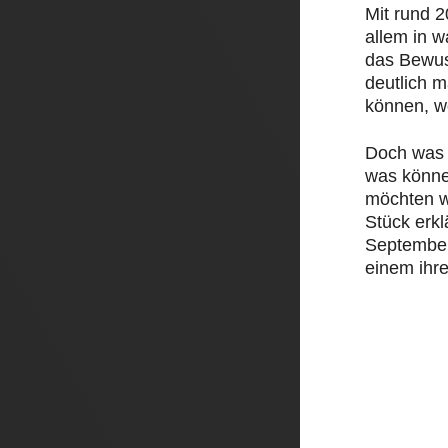
Mit rund 
allem in 
das Bewus
deutlich 
können, w
Doch was 
was könne
möchten w
Stück erk
September 
einem ihre