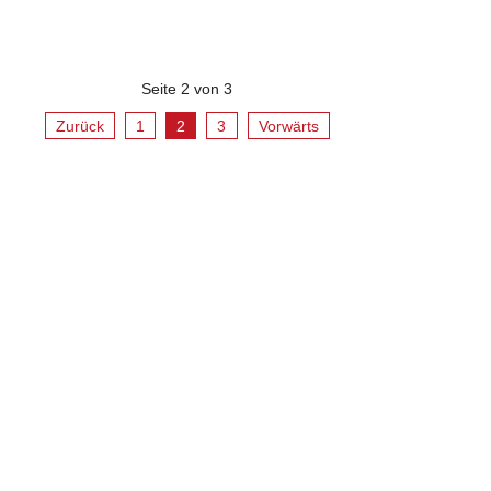
Seite 2 von 3
Zurück
1
2
3
Vorwärts