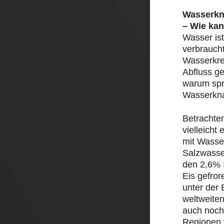
Wasserkn
– Wie kan
Wasser ist
verbrauch
Wasserkre
Abfluss ge
warum spr
Wasserkn
Betrachte
vielleicht
mit Wasser
Salzwasse
den 2,6% 
Eis gefror
unter der 
weltweite
auch noch
Regionen 