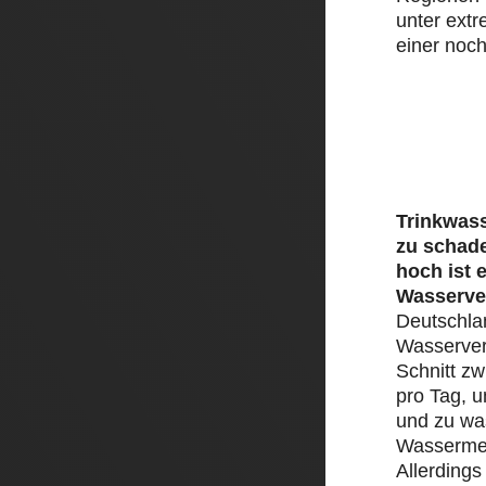
unter ext
einer noch
Trinkwass
zu schad
hoch ist 
Wasserve
Deutschlan
Wasserver
Schnitt zw
pro Tag, 
und zu was
Wassermen
Allerding