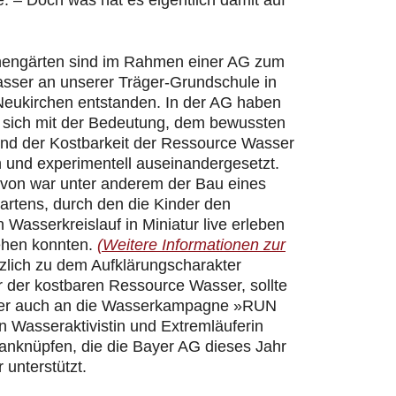
 – Doch was hat es eigentlich damit auf
hengärten sind im Rahmen einer AG zum
ser an unserer Träger-Grundschule in
Neukirchen entstanden. In der AG haben
r sich mit der Bedeutung, dem bewussten
d der Kostbarkeit der Ressource Wasser
h und experimentell auseinandergesetzt.
davon war unter anderem der Bau eines
artens, durch den die Kinder den
n Wasserkreislauf in Miniatur live erleben
ehen konnten.
(Weitere Informationen zur
zlich zu dem Aufklärungscharakter
 der kostbaren Ressource Wasser, sollte
er auch an die Wasserkampagne »RUN
 Wasseraktivistin und Extremläuferin
 anknüpfen, die die Bayer AG dieses Jahr
 unterstützt.