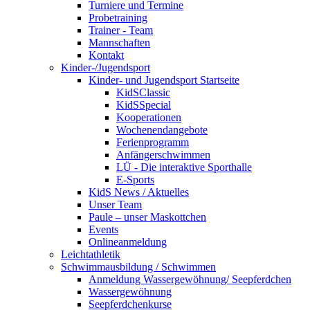
Turniere und Termine
Probetraining
Trainer - Team
Mannschaften
Kontakt
Kinder-/Jugendsport
Kinder- und Jugendsport Startseite
KidSClassic
KidSSpecial
Kooperationen
Wochenendangebote
Ferienprogramm
Anfängerschwimmen
LÜ - Die interaktive Sporthalle
E-Sports
KidS News / Aktuelles
Unser Team
Paule – unser Maskottchen
Events
Onlineanmeldung
Leichtathletik
Schwimmausbildung / Schwimmen
Anmeldung Wassergewöhnung/ Seepferdchen
Wassergewöhnung
Seepferdchenkurse