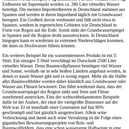
Erdbeeren im Supermarkt werden ca. 280 Liter virtuelles Wasser
benötigt. Die meisten Importerdbeeren in Deutschland stammen aus
Spanien und werden in ihrem Importland täglich mit Grundwasser
beregnet. Ein Großteil davon verdunstet und fällt nicht etwa in
Spanien, sondern in regenreichen Gebieten wie Deutschland in
Form von Regen auf die Erde. Somit sinkt der Grundwasserspiegel
in Spanien und die Region droht auszutrocknen. In Deutschland
hingegen kann es wiederum zu extremen Niederschlägen kommen,
die dann zu Hochwasser führen können.
Ein weiteres Beispiel für ein wasserintensives Produkt ist ein T-
Shirt. Ein einziges T-Shirt verschlingt im Durschnitt 2500 Liter
virtuelles Wasser. Denn Baumwollpflanzen benötigen viel Wasser
und Sonne, weshalb sie in sehr heißen Ländern angebaut werden, in
denen es kaum Wasser gibt und es wenig regnet. Mehr als die Hälfte
aller Baumwollfelder werden daher künstlich aus Grundwasser oder
Wasser aus Flüssen bewässert. Das führt wiederum dazu, dass der
Grundwasserspiegel der Region sinkt und Seen und Flüsse
zunehmend austrocken. Eins der weltweitbekanntesten Beispiele
dafür ist der Aralsee, der einst der viertgrößte Binnensee auf der
Welt war. Er ist innerhalb einer Generation auf fast 90%
geschrumpft und fast gänzlich ausgetrocknet. Allein seine
Vertrocknung und damit auch seine Versalzung ist die Folge eines
gigantischen Bewässerungsprojekts von Reis- und
Baumwollfeldern, dass eine schon wasserarme Halbwüste in eine