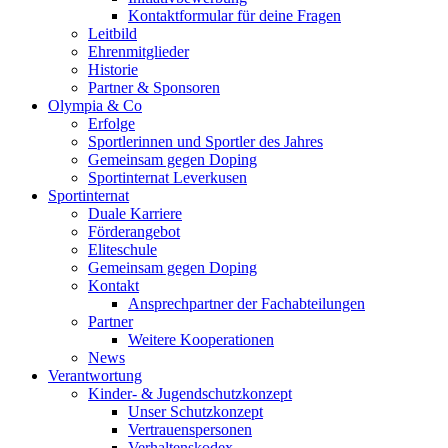
Kontaktformular für deine Fragen
Leitbild
Ehrenmitglieder
Historie
Partner & Sponsoren
Olympia & Co
Erfolge
Sportlerinnen und Sportler des Jahres
Gemeinsam gegen Doping
Sportinternat Leverkusen
Sportinternat
Duale Karriere
Förderangebot
Eliteschule
Gemeinsam gegen Doping
Kontakt
Ansprechpartner der Fachabteilungen
Partner
Weitere Kooperationen
News
Verantwortung
Kinder- & Jugendschutzkonzept
Unser Schutzkonzept
Vertrauenspersonen
Verhaltenskodex