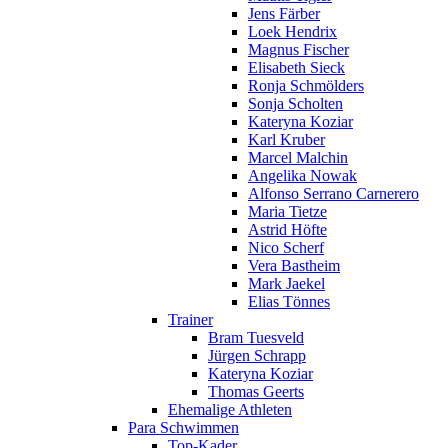
Jens Färber
Loek Hendrix
Magnus Fischer
Elisabeth Sieck
Ronja Schmölders
Sonja Scholten
Kateryna Koziar
Karl Kruber
Marcel Malchin
Angelika Nowak
Alfonso Serrano Carnerero
Maria Tietze
Astrid Höfte
Nico Scherf
Vera Bastheim
Mark Jaekel
Elias Tönnes
Trainer
Bram Tuesveld
Jürgen Schrapp
Kateryna Koziar
Thomas Geerts
Ehemalige Athleten
Para Schwimmen
Top-Kader