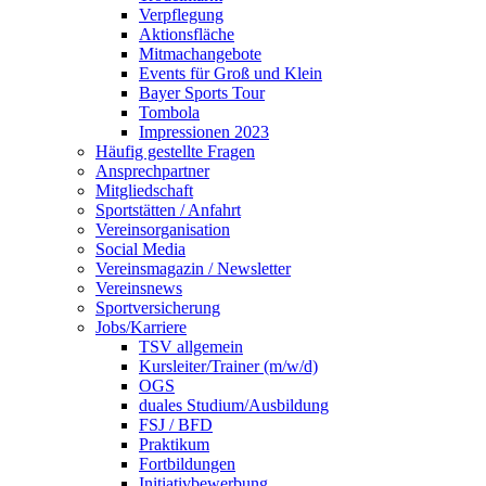
Verpflegung
Aktionsfläche
Mitmachangebote
Events für Groß und Klein
Bayer Sports Tour
Tombola
Impressionen 2023
Häufig gestellte Fragen
Ansprechpartner
Mitgliedschaft
Sportstätten / Anfahrt
Vereinsorganisation
Social Media
Vereinsmagazin / Newsletter
Vereinsnews
Sportversicherung
Jobs/Karriere
TSV allgemein
Kursleiter/Trainer (m/w/d)
OGS
duales Studium/Ausbildung
FSJ / BFD
Praktikum
Fortbildungen
Initiativbewerbung