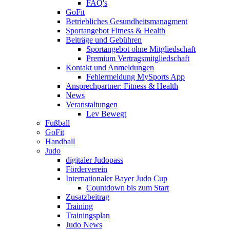
FAQ's
GoFit
Betriebliches Gesundheitsmanagment
Sportangebot Fitness & Health
Beiträge und Gebühren
Sportangebot ohne Mitgliedschaft
Premium Vertragsmitgliedschaft
Kontakt und Anmeldungen
Fehlermeldung MySports App
Ansprechpartner: Fitness & Health
News
Veranstaltungen
Lev Bewegt
Fußball
GoFit
Handball
Judo
digitaler Judopass
Förderverein
Internationaler Bayer Judo Cup
Countdown bis zum Start
Zusatzbeitrag
Training
Trainingsplan
Judo News