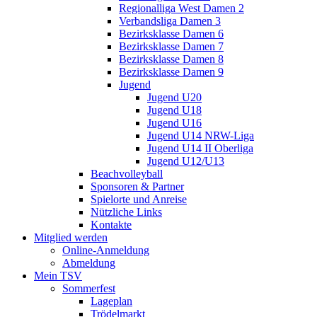
Regionalliga West Damen 2
Verbandsliga Damen 3
Bezirksklasse Damen 6
Bezirksklasse Damen 7
Bezirksklasse Damen 8
Bezirksklasse Damen 9
Jugend
Jugend U20
Jugend U18
Jugend U16
Jugend U14 NRW-Liga
Jugend U14 II Oberliga
Jugend U12/U13
Beachvolleyball
Sponsoren & Partner
Spielorte und Anreise
Nützliche Links
Kontakte
Mitglied werden
Online-Anmeldung
Abmeldung
Mein TSV
Sommerfest
Lageplan
Trödelmarkt