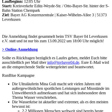
Laufbeginn:
12:05 Uhr
Start:
Kreisverkehr Editz-Weyde-Str. / Otto-Bayer-Str. hinter der S-
Bahn Station Chempark
Ziel
: Bayer AG Konzernzentrale | Kaiser-Wilhelm-Allee 3 | 51373
Leverkusen
Die Anmeldung findet gesammelt beim TSV Bayer 04 Leverkusen
e.V. statt und ist nur bis zum 13.09.2022 um 18:00 Uhr möglich!
> Online-Anmeldung
Sollte es Rückfragen bezüglich es Laufes geben, meldet Euch bitte
ausschließlich per Mail über
info@tsvbayer04.de
. Eure E-Mail wird
an die entsprechende Stelle weitergeleitet und beantwortet.
RunBlue Kampagne
Die Ultraläuferin Mina Guli macht seit vielen Jahren mit
außergewöhnlichen sportlichen Leistungen auf Missstände im
Umweltbereich aufmerksam und hat sich insbesondere dem
Thema Wasser verschrieben.
Die Wasserkrise ist aktueller und extremer, als es den meisten
bewusst ist:
2,2 Millionen Menschen weltweit sind bereits heute