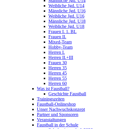
Männliche Jgd. U14
Weibliche Jgd. U14
Männliche Jgd. U16
Weibliche Jgd. U16
Männliche Jgd. U18
Weibliche Jgd. U18
Frauen I. 1. BL
Frauen II.
Mixed-Team
Hobby-Team
Herren I.
Herren II.+III
Frauen 30
Herren 35
Herren 45
Herren 55
Herren 60
Was ist Faustball?
Geschichte Faustball
Trainingszeiten
Faustball-Onlineshop
Unser Nachwuchskonzept
Partner und Sponsoren
Veranstaltungen
Faustball in der Schule