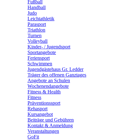
Fußball
Handball
Judo
Leichtathletik
Parasport
Triathlon
Turnen
Volleyball
Kinder- / Jugendsport
Sportangebote
Feriensport
Schwimmen
Jugendgästehaus Gr. Ledder
Träger des offenen Ganztages
Angebote an Schulen
Wochenendangebote
Fitness & Health
Fitness
Präventionssport
Rehasport
Kursangebot
Beiträge und Gebühren
Kontakt & Anmeldung
Veranstaltungen
GoFit