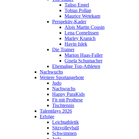
Taliso Engel
Tobias Pollap
Maurice Wetekam
Perspektiv-Kader
Alois Martin Cousin
Lena Cornelissen
Marley Kranich
Havin Islek
Die Trainer
Marion Haas-Faller
Gisela Schumacher
Ehemalige Top-Athleten
Nachwuchs
Weitere Sportangebote
Judo
Nachwuchs
Happy ParaKids
Fit mit Prothese
Tischtennis
Talentdays 2026
Erfolge
Leichtathletik
Sitzvolleyball
Schwimmen
Judo