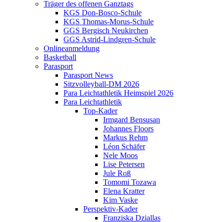
Träger des offenen Ganztags
KGS Don-Bosco-Schule
KGS Thomas-Morus-Schule
GGS Bergisch Neukirchen
GGS Astrid-Lindgren-Schule
Onlineanmeldung
Basketball
Parasport
Parasport News
Sitzvolleyball-DM 2026
Para Leichtathletik Heimspiel 2026
Para Leichtathletik
Top-Kader
Irmgard Bensusan
Johannes Floors
Markus Rehm
Léon Schäfer
Nele Moos
Lise Petersen
Jule Roß
Tomomi Tozawa
Elena Kratter
Kim Vaske
Perspektiv-Kader
Franziska Dziallas