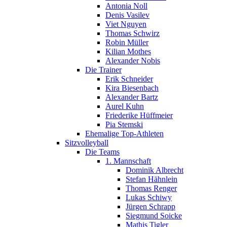
Antonia Noll
Denis Vasilev
Viet Nguyen
Thomas Schwirz
Robin Müller
Kilian Mothes
Alexander Nobis
Die Trainer
Erik Schneider
Kira Biesenbach
Alexander Bartz
Aurel Kuhn
Friederike Hüffmeier
Pia Stemski
Ehemalige Top-Athleten
Sitzvolleyball
Die Teams
1. Mannschaft
Dominik Albrecht
Stefan Hähnlein
Thomas Renger
Lukas Schiwy
Jürgen Schrapp
Siegmund Soicke
Mathis Tigler