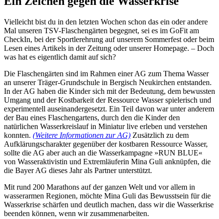
Ein Zeichen gegen die Wasserkrise
Vielleicht bist du in den letzten Wochen schon das ein oder andere
Mal unseren TSV-Flaschengärten begegnet, sei es im GoFit am
CheckIn, bei der Sportlerehrung auf unserem Sommerfest oder beim
Lesen eines Artikels in der Zeitung oder unserer Homepage. – Doch
was hat es eigentlich damit auf sich?
Die Flaschengärten sind im Rahmen einer AG zum Thema Wasser
an unserer Träger-Grundschule in Bergisch Neukirchen entstanden.
In der AG haben die Kinder sich mit der Bedeutung, dem bewussten
Umgang und der Kostbarkeit der Ressource Wasser spielerisch und
experimentell auseinandergesetzt. Ein Teil davon war unter anderem
der Bau eines Flaschengartens, durch den die Kinder den
natürlichen Wasserkreislauf in Miniatur live erleben und verstehen
konnten.
(Weitere Informationen zur AG)
Zusätzlich zu dem
Aufklärungscharakter gegenüber der kostbaren Ressource Wasser,
sollte die AG aber auch an die Wasserkampagne »RUN BLUE«
von Wasseraktivistin und Extremläuferin Mina Guli anknüpfen, die
die Bayer AG dieses Jahr als Partner unterstützt.
Mit rund 200 Marathons auf der ganzen Welt und vor allem in
wasserarmen Regionen, möchte Mina Guli das Bewusstsein für die
Wasserkrise schärfen und deutlich machen, dass wir die Wasserkrise
beenden können, wenn wir zusammenarbeiten.