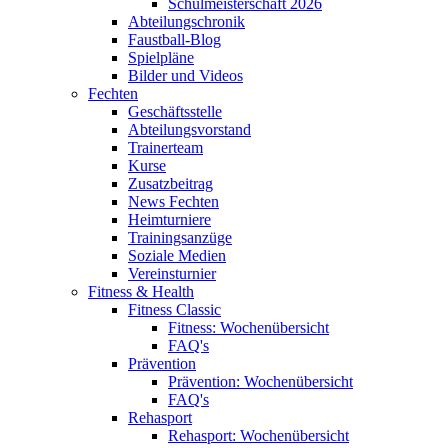
Schulmeisterschaft 2026
Abteilungschronik
Faustball-Blog
Spielpläne
Bilder und Videos
Fechten
Geschäftsstelle
Abteilungsvorstand
Trainerteam
Kurse
Zusatzbeitrag
News Fechten
Heimturniere
Trainingsanzüge
Soziale Medien
Vereinsturnier
Fitness & Health
Fitness Classic
Fitness: Wochenübersicht
FAQ's
Prävention
Prävention: Wochenübersicht
FAQ's
Rehasport
Rehasport: Wochenübersicht