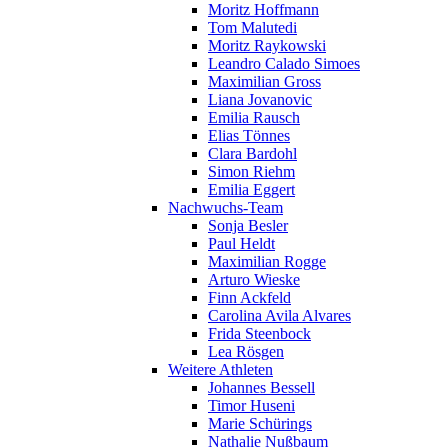
Moritz Hoffmann
Tom Malutedi
Moritz Raykowski
Leandro Calado Simoes
Maximilian Gross
Liana Jovanovic
Emilia Rausch
Elias Tönnes
Clara Bardohl
Simon Riehm
Emilia Eggert
Nachwuchs-Team
Sonja Besler
Paul Heldt
Maximilian Rogge
Arturo Wieske
Finn Ackfeld
Carolina Avila Alvares
Frida Steenbock
Lea Rösgen
Weitere Athleten
Johannes Bessell
Timor Huseni
Marie Schürings
Nathalie Nußbaum