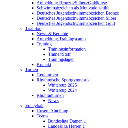
Anmeldung Bronze-/Silber-/Goldkurse
Schwimmabzeichen als Motivationshilfe
Deutsches Jugendschwimmabzeichen Bronze
Deutsches Jugendschwimmabzeichen Silber
Deutsches Jugendschwimmabzeichen Gold
Triathlon
News & Berichte
Anmeldung Trainingscamp
Training
Trainingsinformation
Trainer/Staff
Trainingslager
Kontakt
Turnen
Gerätturnen
Rhythmische Sportgymnastik
Wintercup 2025
Wintercup 2024
Rhönradturnen
News
Volleyball
Unsere Abteilung
Teams
Bundesliga Damen 1
Landesliga Herren 1