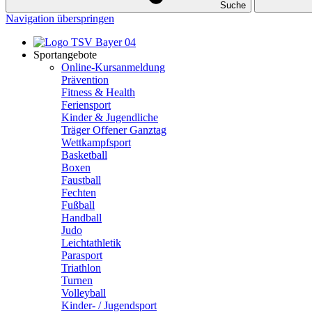
Suche
Navigation überspringen
Sportangebote
Online-Kursanmeldung
Prävention
Fitness & Health
Feriensport
Kinder & Jugendliche
Träger Offener Ganztag
Wettkampfsport
Basketball
Boxen
Faustball
Fechten
Fußball
Handball
Judo
Leichtathletik
Parasport
Triathlon
Turnen
Volleyball
Kinder- / Jugendsport