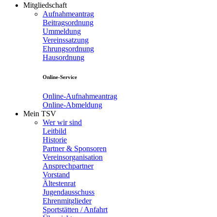
Mitgliedschaft
Aufnahmeantrag
Beitragsordnung
Ummeldung
Vereinssatzung
Ehrungsordnung
Hausordnung
Online-Service
Online-Aufnahmeantrag
Online-Abmeldung
Mein TSV
Wer wir sind
Leitbild
Historie
Partner & Sponsoren
Vereinsorganisation
Ansprechpartner
Vorstand
Ältestenrat
Jugendausschuss
Ehrenmitglieder
Sportstätten / Anfahrt