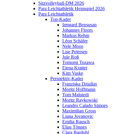
Sitzvolleyball-DM 2026
Para Leichtathletik Heimspiel 2026
Para Leichtathletik
Top-Kader
Irmgard Bensusan
Johannes Floors
Markus Rehm
Léon Schäfer
Nele Moos
Lise Petersen
Jule Roß
Tomomi Tozawa
Elena Kratter
Kim Vaske
Perspektiv-Kader
Franziska Dziallas
Moritz Hoffmann
Tom Malutedi
Moritz Raykowski
Leandro Calado Simoes
Maximilian Gross
Liana Jovanovic
Emilia Rausch
Elias Tönnes
Clara Bardohl