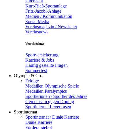
Übersicht
Kurt-Rieß-Sportanlage
Fritz-Jacobi-Anlage
Medien / Kommunikation
Social Media
Vereinsmagazin / Newsletter
Vereinsnews
Verschiedenes
Sportversicherung
Karriere & Jobs
Häufig gestellte Fragen
Sommerfest
Olympia & Co.
Erfolge
Medaillen Olympische Spiele
Medaillen Paralympics
Sportlerinnen / Sportler des Jahres
Gemeinsam gegen Doping
Sportinternat Leverkusen
Sportinternat
Sportinternat / Duale Karriere
Duale Karriere
Förderangebot