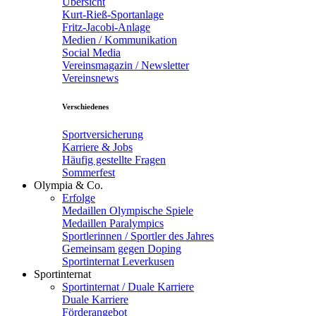
Übersicht
Kurt-Rieß-Sportanlage
Fritz-Jacobi-Anlage
Medien / Kommunikation
Social Media
Vereinsmagazin / Newsletter
Vereinsnews
Verschiedenes
Sportversicherung
Karriere & Jobs
Häufig gestellte Fragen
Sommerfest
Olympia & Co.
Erfolge
Medaillen Olympische Spiele
Medaillen Paralympics
Sportlerinnen / Sportler des Jahres
Gemeinsam gegen Doping
Sportinternat Leverkusen
Sportinternat
Sportinternat / Duale Karriere
Duale Karriere
Förderangebot