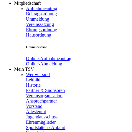
Mitgliedschaft
Aufnahmeantrag
Beitragsordnung
Ummeldung
Vereinssatzung
Ehrungsordnung
Hausordnung
Online-Service
Online-Aufnahmeantrag
Online-Abmeldung
Mein TSV
Wer wir sind
Leitbild
Historie
Partner & Sponsoren
Vereinsorganisation
Ansprechpartner
Vorstand
Ältestenrat
Jugendausschuss
Ehrenmitglieder
Sportstätten / Anfahrt