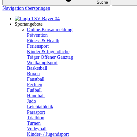
Suche
Navigation überspringen
Sportangebote
Online-Kursanmeldung
Prävention
Fitness & Health
Feriensport
Kinder & Jugendliche
Träger Offener Ganztag
Wettkampfsport
Basketball
Boxen
Faustball
Fechten
Fußball
Handball
Judo
Leichtathletik
Parasport
Triathlon
Turnen
Volleyball
Kinder- / Jugendsport