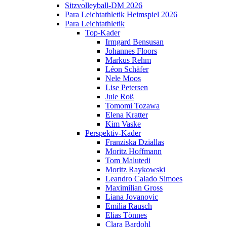
Sitzvolleyball-DM 2026
Para Leichtathletik Heimspiel 2026
Para Leichtathletik
Top-Kader
Irmgard Bensusan
Johannes Floors
Markus Rehm
Léon Schäfer
Nele Moos
Lise Petersen
Jule Roß
Tomomi Tozawa
Elena Kratter
Kim Vaske
Perspektiv-Kader
Franziska Dziallas
Moritz Hoffmann
Tom Malutedi
Moritz Raykowski
Leandro Calado Simoes
Maximilian Gross
Liana Jovanovic
Emilia Rausch
Elias Tönnes
Clara Bardohl