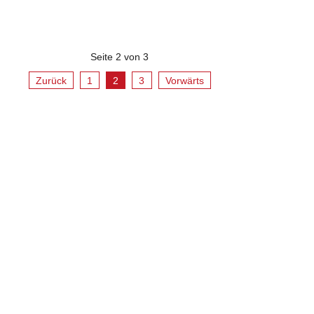
Seite 2 von 3
Zurück
1
2
3
Vorwärts