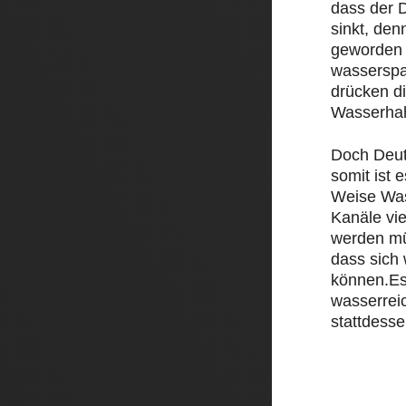
dass der D
sinkt, den
geworden 
wasserspa
drücken d
Wasserha
Doch Deut
somit ist e
Weise Was
Kanäle vi
werden mü
dass sich
können.Es
wasserrei
stattdesse