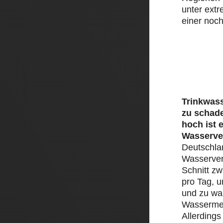
unter ext
einer noch
Trinkwass
zu schad
hoch ist 
Wasserve
Deutschlan
Wasserver
Schnitt zw
pro Tag, 
und zu was
Wassermen
Allerding