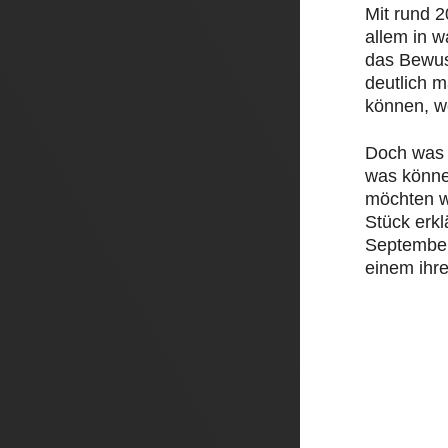
Mit rund 
allem in 
das Bewus
deutlich 
können, w
Doch was 
was könne
möchten w
Stück erk
September 
einem ihre