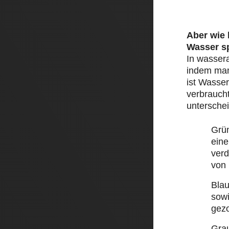
Aber wie
Wasser s
In wasser
indem man 
ist Wasser
verbraucht
unterschei
Grü
eine
ver
von
Bla
sow
gez
Gra