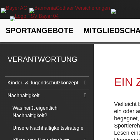
Navigation
SPORTANGEBOTE
MITGLIEDSCH
überspringen
TSV Bayer 04 Leverkusen e.V.
Verantwortung
Nachhaltigk
VERANTWORTUNG
EIN
Navigation
Kinder- & Jugendschutzkonzept
überspringen
Nachhaltigkeit
Vielleicht
Was heißt eigentlich
ein oder 
Nachhaltigkeit?
begegnet, 
Sportlere
Unsere Nachhaltigkeitsstrategie
Lesen eine