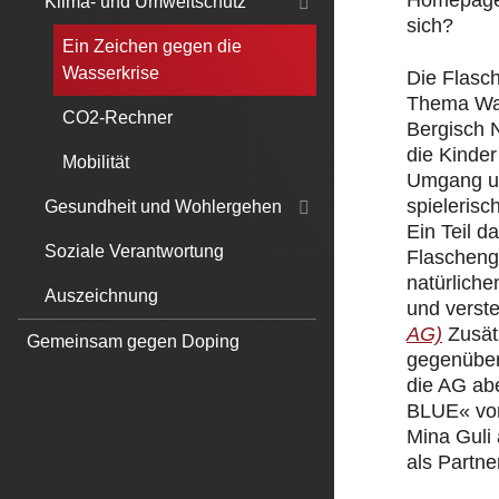
Homepage.
Klima- und Umweltschutz
sich?
Ein Zeichen gegen die
Wasserkrise
Die Flasc
Thema Was
CO2-Rechner
Bergisch 
die Kinde
Mobilität
Umgang un
spielerisc
Gesundheit und Wohlergehen
Ein Teil 
Soziale Verantwortung
Flascheng
natürliche
Auszeichnung
und verst
AG)
Zusät
Gemeinsam gegen Doping
gegenüber
die AG ab
BLUE« von
Mina Guli
als Partner