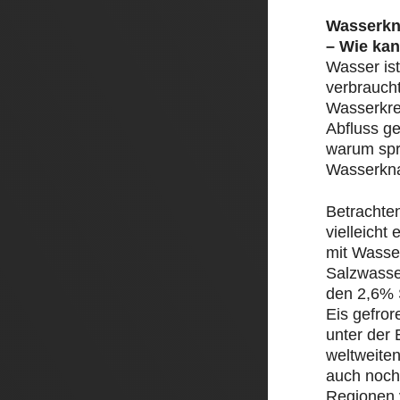
Wasserkn
– Wie kan
Wasser ist
verbrauch
Wasserkre
Abfluss ge
warum spr
Wasserkn
Betrachte
vielleicht
mit Wasser
Salzwasse
den 2,6% 
Eis gefror
unter der 
weltweite
auch noch
Regionen 