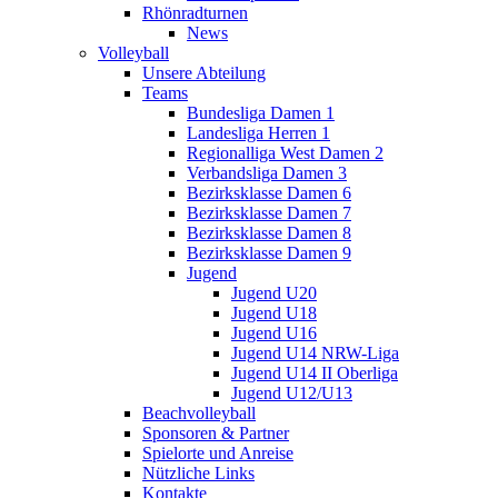
Rhönradturnen
News
Volleyball
Unsere Abteilung
Teams
Bundesliga Damen 1
Landesliga Herren 1
Regionalliga West Damen 2
Verbandsliga Damen 3
Bezirksklasse Damen 6
Bezirksklasse Damen 7
Bezirksklasse Damen 8
Bezirksklasse Damen 9
Jugend
Jugend U20
Jugend U18
Jugend U16
Jugend U14 NRW-Liga
Jugend U14 II Oberliga
Jugend U12/U13
Beachvolleyball
Sponsoren & Partner
Spielorte und Anreise
Nützliche Links
Kontakte