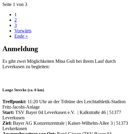
Seite 1 von 3
1
2
3
Vorwärts
Ende »
Anmeldung
Es gibt zwei Möglichkeiten Mina Guli bei ihrem Lauf durch
Leverkusen zu begleiten:
Lange Strecke (ca. 6 km)
Treffpunkt:
11:20 Uhr an der Tribüne des Leichtathletik-Stadion
Fritz-Jacobi-Anlage
Start:
TSV Bayer 04 Leverkusen e.V. | Kalkstraße 46 | 51377
Leverkusen
Ziel:
Bayer AG Konzernzentrale | Kaiser-Wilhelm-Allee 3 | 51373
Levkerkusen
Ansprechpartner vor Ort:
René Giesen (TSV Bayer 04