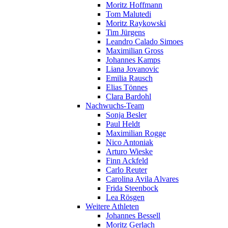
Moritz Hoffmann
Tom Malutedi
Moritz Raykowski
Tim Jürgens
Leandro Calado Simoes
Maximilian Gross
Johannes Kamps
Liana Jovanovic
Emilia Rausch
Elias Tönnes
Clara Bardohl
Nachwuchs-Team
Sonja Besler
Paul Heldt
Maximilian Rogge
Nico Antoniak
Arturo Wieske
Finn Ackfeld
Carlo Reuter
Carolina Avila Alvares
Frida Steenbock
Lea Rösgen
Weitere Athleten
Johannes Bessell
Moritz Gerlach