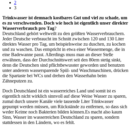
2
3
Trinkwasser ist demnach kostbares Gut und viel zu schade, um
es zu verschwenden. Doch wie hoch ist eigentlich unser direkter
Wasserverbrauch pro Tag
?
Deutschland gehört weltweilt zu den größten Wasserverbrauchern.
Jeder Deutsche verbraucht im Schnitt zwischen 120 und 130 Liter
direktes Wasser pro Tag, um beispielsweise zu duschen, zu kochen
und zu waschen. Das entspricht in etwa einer Wassermenge, die in
eine Badewanne passt. Allerdings muss man an dieser Stelle
erwähnen, dass der Durchschnittswert seit den 80ern stetig sinkt,
denn die Deutschen sind pflichtbewusster geworden und benutzen
unter anderem wassersparende Spül- und Waschmaschinen, drücken
die Spartaste bei WCs und drehen den Wasserhahn beim
Zähneputzen zu.
Doch Deutschland ist ein wasserreiches Land und somit ist es
eigentlich nicht wirklich sinnvoll auf diese Weise Wasser zu sparen,
zumal durch unsere Kanäle viele tausende Liter Trinkwasser
gepumpt werden müssen, um Rückstände zu entfernen, so dass sich
weder Keime noch Bakterien bilden können.Es macht also kaum
Sinn, Wasser im wasserreichen Deutschland zu sparen, sondern
stattdessen in den Ländern, wo es fehlt.