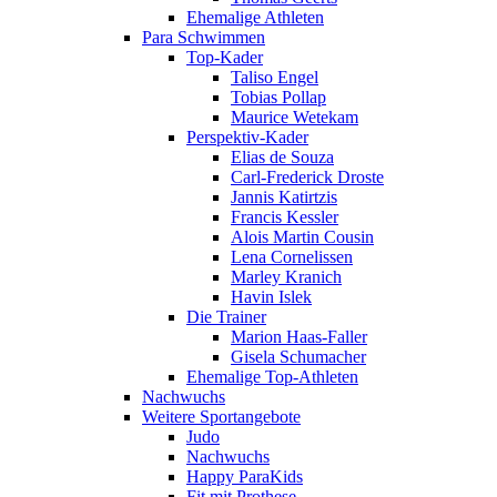
Ehemalige Athleten
Para Schwimmen
Top-Kader
Taliso Engel
Tobias Pollap
Maurice Wetekam
Perspektiv-Kader
Elias de Souza
Carl-Frederick Droste
Jannis Katirtzis
Francis Kessler
Alois Martin Cousin
Lena Cornelissen
Marley Kranich
Havin Islek
Die Trainer
Marion Haas-Faller
Gisela Schumacher
Ehemalige Top-Athleten
Nachwuchs
Weitere Sportangebote
Judo
Nachwuchs
Happy ParaKids
Fit mit Prothese