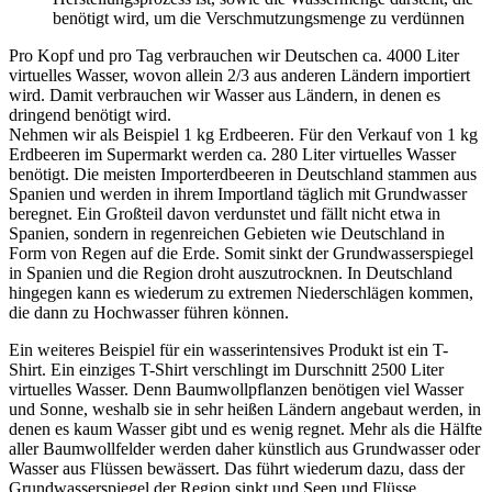
benötigt wird, um die Verschmutzungsmenge zu verdünnen
Pro Kopf und pro Tag verbrauchen wir Deutschen ca. 4000 Liter
virtuelles Wasser, wovon allein 2/3 aus anderen Ländern importiert
wird. Damit verbrauchen wir Wasser aus Ländern, in denen es
dringend benötigt wird.
Nehmen wir als Beispiel 1 kg Erdbeeren. Für den Verkauf von 1 kg
Erdbeeren im Supermarkt werden ca. 280 Liter virtuelles Wasser
benötigt. Die meisten Importerdbeeren in Deutschland stammen aus
Spanien und werden in ihrem Importland täglich mit Grundwasser
beregnet. Ein Großteil davon verdunstet und fällt nicht etwa in
Spanien, sondern in regenreichen Gebieten wie Deutschland in
Form von Regen auf die Erde. Somit sinkt der Grundwasserspiegel
in Spanien und die Region droht auszutrocknen. In Deutschland
hingegen kann es wiederum zu extremen Niederschlägen kommen,
die dann zu Hochwasser führen können.
Ein weiteres Beispiel für ein wasserintensives Produkt ist ein T-
Shirt. Ein einziges T-Shirt verschlingt im Durschnitt 2500 Liter
virtuelles Wasser. Denn Baumwollpflanzen benötigen viel Wasser
und Sonne, weshalb sie in sehr heißen Ländern angebaut werden, in
denen es kaum Wasser gibt und es wenig regnet. Mehr als die Hälfte
aller Baumwollfelder werden daher künstlich aus Grundwasser oder
Wasser aus Flüssen bewässert. Das führt wiederum dazu, dass der
Grundwasserspiegel der Region sinkt und Seen und Flüsse