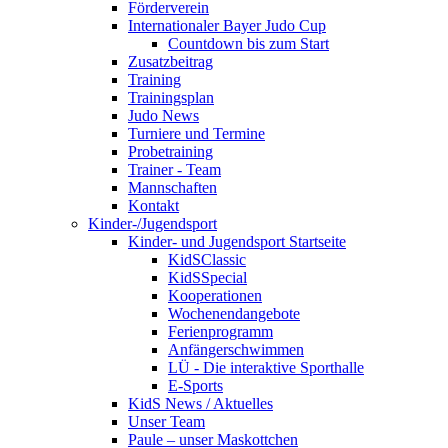
Förderverein
Internationaler Bayer Judo Cup
Countdown bis zum Start
Zusatzbeitrag
Training
Trainingsplan
Judo News
Turniere und Termine
Probetraining
Trainer - Team
Mannschaften
Kontakt
Kinder-/Jugendsport
Kinder- und Jugendsport Startseite
KidSClassic
KidSSpecial
Kooperationen
Wochenendangebote
Ferienprogramm
Anfängerschwimmen
LÜ - Die interaktive Sporthalle
E-Sports
KidS News / Aktuelles
Unser Team
Paule – unser Maskottchen