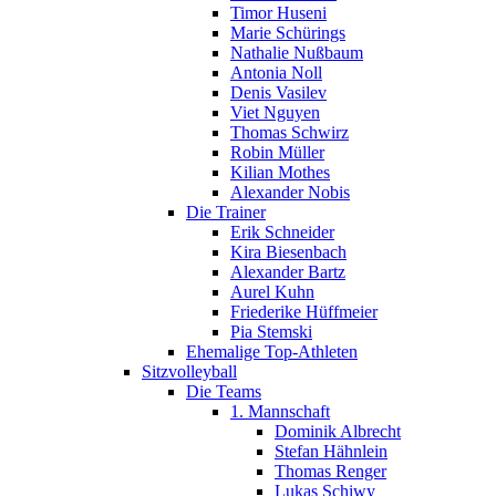
Timor Huseni
Marie Schürings
Nathalie Nußbaum
Antonia Noll
Denis Vasilev
Viet Nguyen
Thomas Schwirz
Robin Müller
Kilian Mothes
Alexander Nobis
Die Trainer
Erik Schneider
Kira Biesenbach
Alexander Bartz
Aurel Kuhn
Friederike Hüffmeier
Pia Stemski
Ehemalige Top-Athleten
Sitzvolleyball
Die Teams
1. Mannschaft
Dominik Albrecht
Stefan Hähnlein
Thomas Renger
Lukas Schiwy