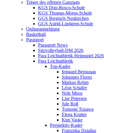
Träger des offenen Ganztags
KGS Don-Bosco-Schule
KGS Thomas-Morus-Schule
GGS Bergisch Neukirchen
GGS Astrid-Lindgren-Schule
Onlineanmeldung
Basketball
Parasport
Parasport News
Sitzvolleyball-DM 2026
Para Leichtathletik Heimspiel 2026
Para Leichtathletik
Top-Kader
Irmgard Bensusan
Johannes Floors
Markus Rehm
Léon Schäfer
Nele Moos
Lise Petersen
Jule Roß
Tomomi Tozawa
Elena Kratter
Kim Vaske
Perspektiv-Kader
Franziska Dziallas