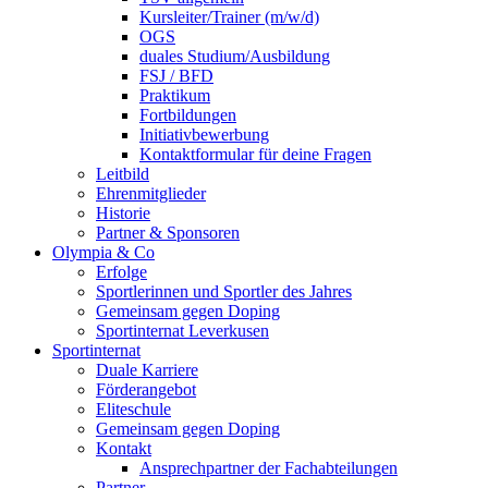
Kursleiter/Trainer (m/w/d)
OGS
duales Studium/Ausbildung
FSJ / BFD
Praktikum
Fortbildungen
Initiativbewerbung
Kontaktformular für deine Fragen
Leitbild
Ehrenmitglieder
Historie
Partner & Sponsoren
Olympia & Co
Erfolge
Sportlerinnen und Sportler des Jahres
Gemeinsam gegen Doping
Sportinternat Leverkusen
Sportinternat
Duale Karriere
Förderangebot
Eliteschule
Gemeinsam gegen Doping
Kontakt
Ansprechpartner der Fachabteilungen
Partner