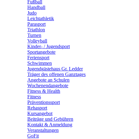
Fußball
Handball
Judo
Leichtathletik
Parasport
Triathlon
Turnen
Volleyball
Kinder- / Jugendsport
Sportangebote
Feriensport
Schwimmen
Jugendgästehaus Gr. Ledder
Träger des offenen Ganztages
Angebote an Schulen
Wochenendangebote
Fitness & Health
Fitness
Präventionssport
Rehasport
Kursangebot
Beiträge und Gebühren
Kontakt & Anmeldung
Veranstaltungen
GoFit