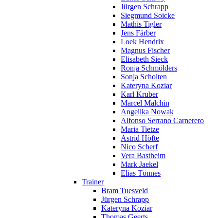
Jürgen Schrapp
Siegmund Soicke
Mathis Tigler
Jens Färber
Loek Hendrix
Magnus Fischer
Elisabeth Sieck
Ronja Schmölders
Sonja Scholten
Kateryna Koziar
Karl Kruber
Marcel Malchin
Angelika Nowak
Alfonso Serrano Carnerero
Maria Tietze
Astrid Höfte
Nico Scherf
Vera Bastheim
Mark Jaekel
Elias Tönnes
Trainer
Bram Tuesveld
Jürgen Schrapp
Kateryna Koziar
Thomas Geerts