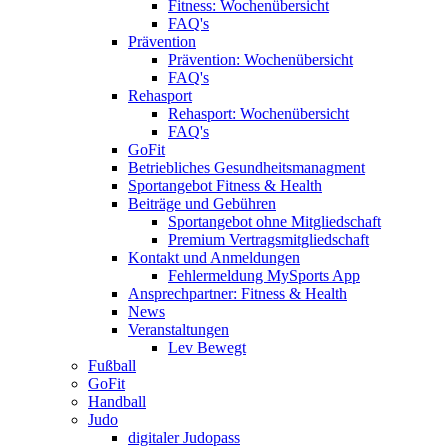
Fitness: Wochenübersicht
FAQ's
Prävention
Prävention: Wochenübersicht
FAQ's
Rehasport
Rehasport: Wochenübersicht
FAQ's
GoFit
Betriebliches Gesundheitsmanagment
Sportangebot Fitness & Health
Beiträge und Gebühren
Sportangebot ohne Mitgliedschaft
Premium Vertragsmitgliedschaft
Kontakt und Anmeldungen
Fehlermeldung MySports App
Ansprechpartner: Fitness & Health
News
Veranstaltungen
Lev Bewegt
Fußball
GoFit
Handball
Judo
digitaler Judopass