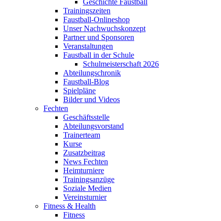
Geschichte Faustball
Trainingszeiten
Faustball-Onlineshop
Unser Nachwuchskonzept
Partner und Sponsoren
Veranstaltungen
Faustball in der Schule
Schulmeisterschaft 2026
Abteilungschronik
Faustball-Blog
Spielpläne
Bilder und Videos
Fechten
Geschäftsstelle
Abteilungsvorstand
Trainerteam
Kurse
Zusatzbeitrag
News Fechten
Heimturniere
Trainingsanzüge
Soziale Medien
Vereinsturnier
Fitness & Health
Fitness