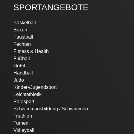
SPORTANGEBOTE
Navigation
Basketball
überspringen
Boxen
Faustball
Fechten
Fitness & Health
Fußball
GoFit
Handball
Judo
Kinder-/Jugendsport
Leichtathletik
Parasport
Schwimmausbildung / Schwimmen
Triathlon
Turnen
Volleyball