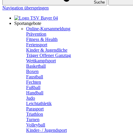
Suche
Navigation überspringen
Sportangebote
Online-Kursanmeldung
Prävention
Fitness & Health
Feriensport
Kinder & Jugendliche
Träger Offener Ganztag
Wettkampfsport
Basketball
Boxen
Faustball
Fechten
Fußball
Handball
Judo
Leichtathletik
Parasport
Triathlon
Turnen
Volleyball
Kinder- / Jugendsport