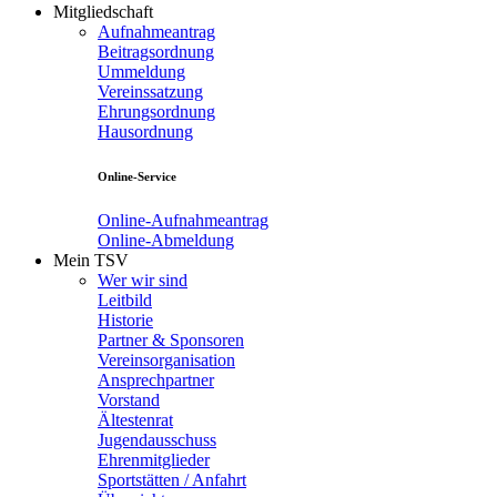
Mitgliedschaft
Aufnahmeantrag
Beitragsordnung
Ummeldung
Vereinssatzung
Ehrungsordnung
Hausordnung
Online-Service
Online-Aufnahmeantrag
Online-Abmeldung
Mein TSV
Wer wir sind
Leitbild
Historie
Partner & Sponsoren
Vereinsorganisation
Ansprechpartner
Vorstand
Ältestenrat
Jugendausschuss
Ehrenmitglieder
Sportstätten / Anfahrt