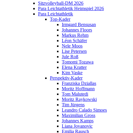
Sitzvolleyball-DM 2026
Para Leichtathletik Heimspiel 2026
Para Leichtathletik
Top-Kader
Irmgard Bensusan
Johannes Floors
Markus Rehm
Léon Schäfer
Nele Moos
Lise Petersen
Jule Roß
Tomomi Tozawa
Elena Kratter
Kim Vaske
Perspektiv-Kader
Franziska Dziallas
Moritz Hoffmann
Tom Malutedi
Moritz Raykowski
Tim Jürgens
Leandro Calado Simoes
Maximilian Gross
Johannes Kamps
Liana Jovanovic
Emilia Rausch