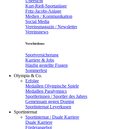
Übersicht
Kurt-Rieß-Sportanlage
Fritz-Jacobi-Anlage
Medien / Kommunikation
Social Media
Vereinsmagazin / Newsletter
Vereinsnews
Verschiedenes
Sportversicherung
Karriere & Jobs
Häufig gestellte Fragen
Sommerfest
Olympia & Co.
Erfolge
Medaillen Olympische Spiele
Medaillen Paralympics
Sportlerinnen / Sportler des Jahres
Gemeinsam gegen Doping
Sportinternat Leverkusen
Sportinternat
Sportinternat / Duale Karriere
Duale Karriere
Förderangebot